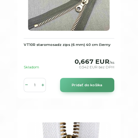
VT10R staromosadz zips (6 mm) 40 cm čierny
0,667 EUR
/
ks
Skladom
0,542 EUR
bez DPH
Pridať do košíka