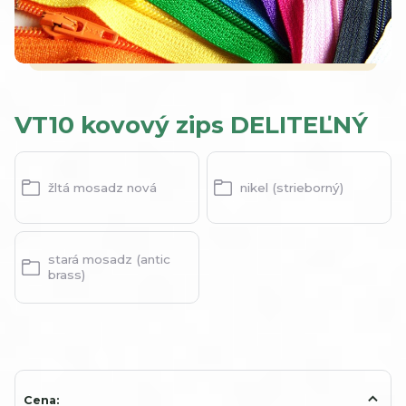
VT10 kovový zips DELITEĽNÝ
žltá mosadz nová
nikel (strieborný)
stará mosadz (antic
brass)
Cena: