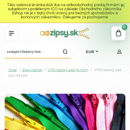
Táto webová stránka slúži iba na veľkoobchodný predaj firmám a
subjektom s prideleným IČO na základe Obchodného zákonníka.
Eshop nie je v tejto chvíli určený pre bežných spotrebiteľov a
koncových zákazníkov. Ďakujeme za pochopenie.
0
EUR
Úvod
Zipsy hotové
VT10 kovový zips (6 mm)
VT10 kovový zips
DELITEĽNÝ