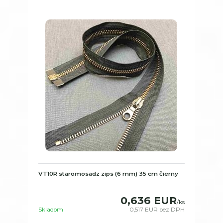
VT10R staromosadz zips (6 mm) 35 cm čierny
0,636 EUR
/
ks
Skladom
0,517 EUR
bez DPH