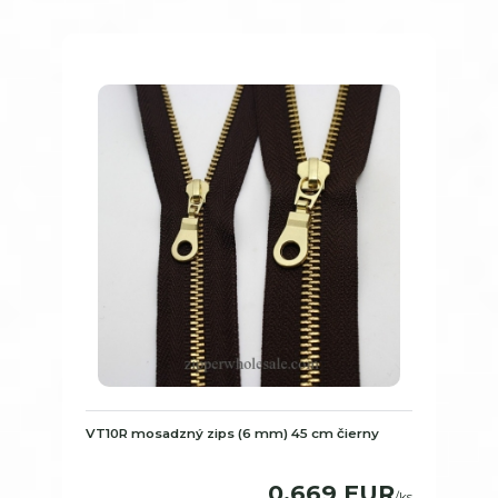
VT10R mosadzný zips (6 mm) 45 cm čierny
0,669 EUR
/
ks