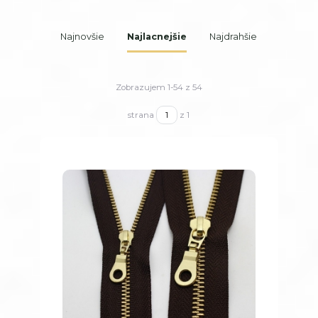
Najnovšie
Najlacnejšie
Najdrahšie
Zobrazujem 1-54 z 54
strana
z 1