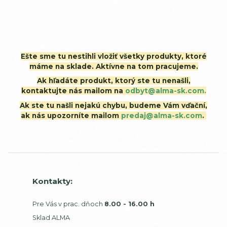
Ešte sme tu nestihli vložiť všetky produkty, ktoré
máme na sklade. Aktívne na tom pracujeme.
Ak hľadáte produkt, ktorý ste tu nenašli,
kontaktujte nás mailom na
odbyt@alma-sk.com.
Ak ste tu našli nejakú chybu, budeme Vám vďační,
ak nás upozorníte mailom
predaj@alma-sk.com
.
Kontakty:
Pre Vás v prac. dňoch
8.00 - 16.00 h
Sklad ALMA