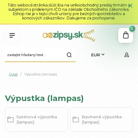
Táto webová stránka slúži iba na veľkoobchodný predaj firmám a
subjektom s prideleným IČO na základe Obchodného zákonníka.
Eshop nie je v tejto chvíli určený pre bežných spotrebiteľov a
koncových zákazníkov. Ďakujeme za pochopenie.
0
EUR
Úvod
Výpustka (lampas)
Výpustka (lampas)
Saténová výpustka
Bavlnená výpustka
(lampas)
(lampas)