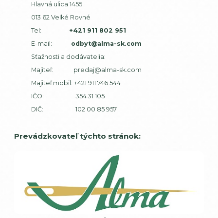
Hlavná ulica 1455
013 62 Veľké Rovné
Tel:
+421 911 802 951
E-mail:
odbyt@alma-sk.com
Sťažnosti a dodávatelia:
Majiteľ:
predaj@alma-sk.com
Majiteľ mobil:
+421 911 746 544
IČO: 354 31 105
DIČ: 102 00 85 957
Prevádzkovateľ týchto stránok: