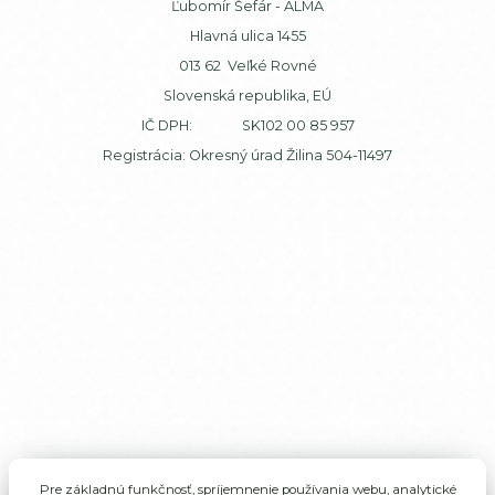
Ľubomír Šefár - ALMA
Hlavná ulica 1455
013 62 Veľké Rovné
Slovenská republika, EÚ
IČ DPH: SK102 00 85 957
Registrácia: Okresný úrad Žilina 504-11497
Pre základnú funkčnosť, spríjemnenie používania webu, analytické