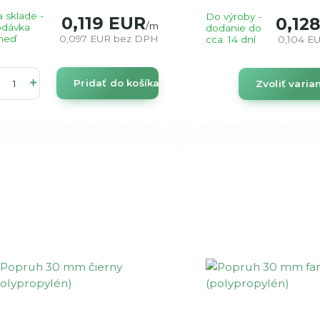
 sklade -
Do výroby -
0,119 EUR
0,12
/
m
odávka
dodanie do
neď
0,097 EUR
bez DPH
cca. 14 dní
0,104 E
Pridať do košíka
Zvoliť varia