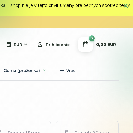
 Eshop nie je v tejto chvíli určený pre bežných spotrebiteľov
0
0,00 EUR
EUR
Prihlásenie
Guma (pruženka)
Viac
Popruh 15 mm
Popruh 20 mm