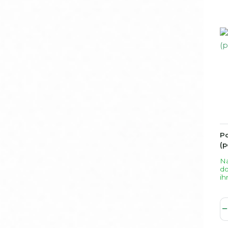
P
(p
Na
d
ih