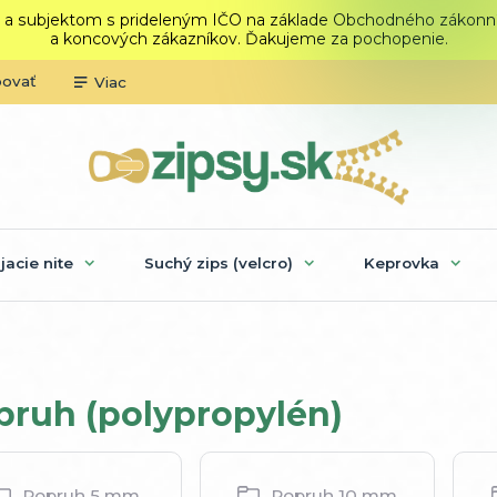
 a subjektom s prideleným IČO na základe Obchodného zákonníka.
a koncových zákazníkov. Ďakujeme za pochopenie.
povať
Viac
ijacie nite
Suchý zips (velcro)
Keprovka
pruh (polypropylén)
Popruh 5 mm
Popruh 10 mm