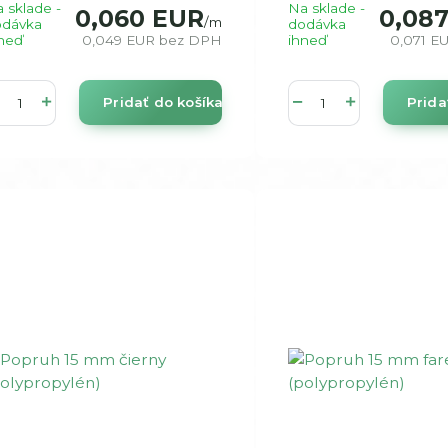
 sklade -
Na sklade -
0,060 EUR
0,08
/
m
odávka
dodávka
neď
0,049 EUR
bez DPH
ihneď
0,071 E
Pridať do košíka
Prida