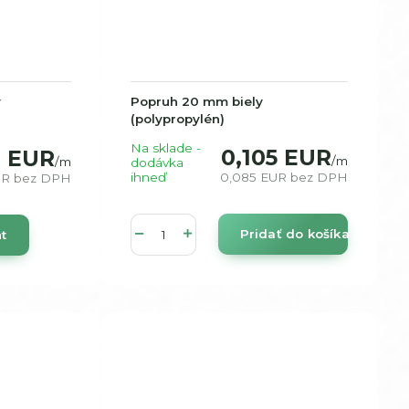
ý
Popruh 20 mm biely
(polypropylén)
Na sklade -
0,105 EUR
1 EUR
/
m
/
m
dodávka
ihneď
0,085 EUR
bez DPH
UR
bez DPH
Pridať do košíka
nt