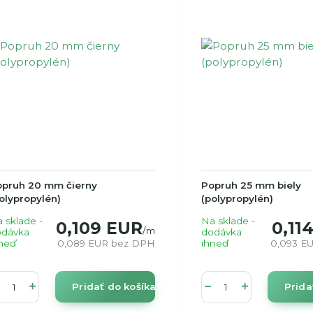
opruh 20 mm čierny
Popruh 25 mm biely
olypropylén)
(polypropylén)
 sklade -
Na sklade -
0,109 EUR
0,11
/
m
odávka
dodávka
neď
0,089 EUR
bez DPH
ihneď
0,093 E
Pridať do košíka
Prida