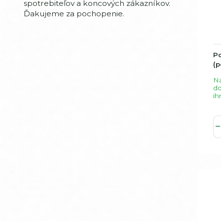
spotrebiteľov a koncových zákazníkov.
Ďakujeme za pochopenie.
Po
(p
Na
d
ih