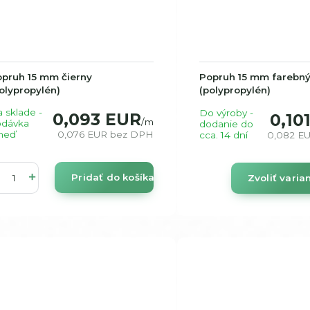
pruh 15 mm čierny
Popruh 15 mm farebn
olypropylén)
(polypropylén)
 sklade -
Do výroby -
0,093 EUR
0,10
/
m
odávka
dodanie do
neď
0,076 EUR
bez DPH
cca. 14 dní
0,082 E
Pridať do košíka
Zvoliť varia