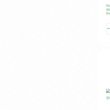
Na
d
ih