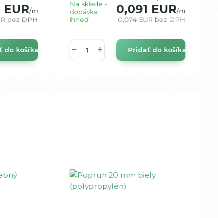
Na sklade -
7 EUR
0,091 EUR
/
m
/
m
dodávka
UR
bez DPH
ihneď
0,074 EUR
bez DPH
ť do košíka
Pridať do košíka