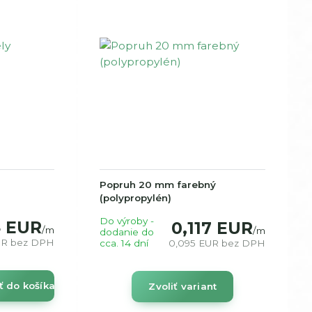
Popruh 20 mm farebný
(polypropylén)
Do výroby -
4 EUR
0,117 EUR
/
m
/
m
dodanie do
UR
bez DPH
cca. 14 dní
0,095 EUR
bez DPH
ť do košíka
Zvoliť variant