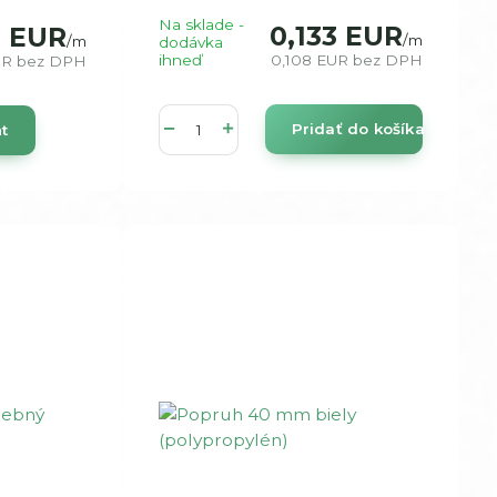
Na sklade -
0,133 EUR
8 EUR
/
m
/
m
dodávka
ihneď
0,108 EUR
bez DPH
UR
bez DPH
Pridať do košíka
nt