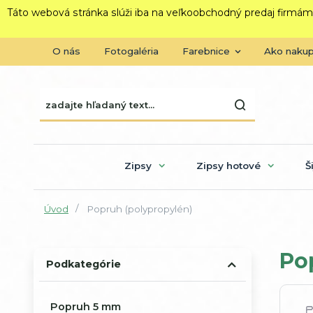
Táto webová stránka slúži iba na veľkoobchodný predaj firmám
O nás
Fotogaléria
Farebnice
Ako naku
Zipsy
Zipsy hotové
Š
Úvod
Popruh (polypropylén)
Po
Podkategórie
Popruh 5 mm