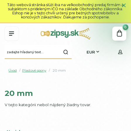
Táto webová stránka slúži iba na veľkoobchodný predaj firmám a
subjektom s prideleným IČO na základe Obchodného zákonníka.
Eshop nie je v tejto chvíli určený pre bežných spotrebiteľov a
koncových zákazníkov. Ďakujeme za pochopenie.
0
EUR
Úvod
Plastové spony
20 mm
20 mm
V tejto kategórii nebol nájdený žiadny tovar.