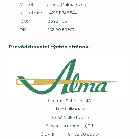
Majiteľ:
predaj@alma-sk.com
Majiteľ mobil:
+421 911 746 544
IČO: 354 31 105
DIČ: 102 00 85 957
Prevádzkovateľ týchto stránok:
Ľubomír Šefár - ALMA
Hlavná ulica 1455
013 62 Veľké Rovné
Slovenská republika, EÚ
IČ DPH: SK102 00 85 957