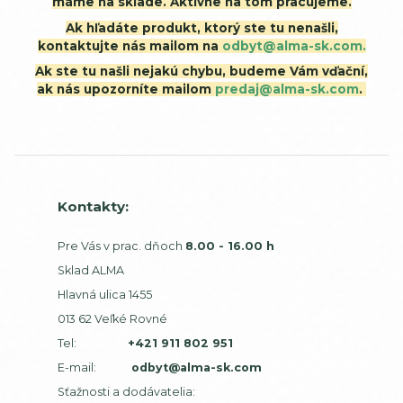
máme na sklade. Aktívne na tom pracujeme.
Ak hľadáte produkt, ktorý ste tu nenašli,
kontaktujte nás mailom na
odbyt@alma-sk.com.
Ak ste tu našli nejakú chybu, budeme Vám vďační,
ak nás upozorníte mailom
predaj@alma-sk.com
.
Kontakty:
Pre Vás v prac. dňoch
8.00 - 16.00 h
Sklad ALMA
Hlavná ulica 1455
013 62 Veľké Rovné
Tel:
+421 911 802 951
E-mail:
odbyt@alma-sk.com
Sťažnosti a dodávatelia: