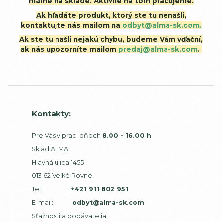
máme na sklade. Aktívne na tom pracujeme.
Ak hľadáte produkt, ktorý ste tu nenašli,
kontaktujte nás mailom na
odbyt@alma-sk.com.
Ak ste tu našli nejakú chybu, budeme Vám vďační,
ak nás upozorníte mailom
predaj@alma-sk.com
.
Kontakty:
Pre Vás v prac. dňoch
8.00 - 16.00 h
Sklad ALMA
Hlavná ulica 1455
013 62 Veľké Rovné
Tel:
+421 911 802 951
E-mail:
odbyt@alma-sk.com
Sťažnosti a dodávatelia: