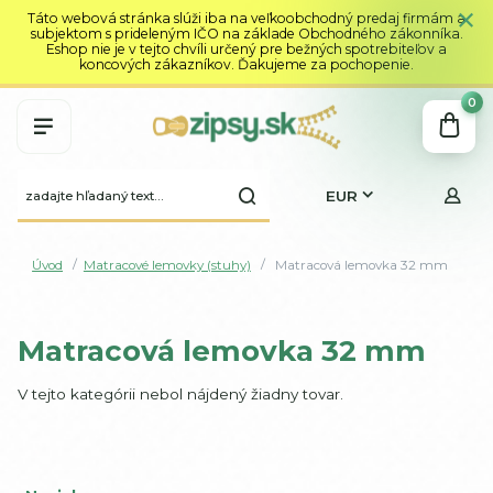
Táto webová stránka slúži iba na veľkoobchodný predaj firmám a
subjektom s prideleným IČO na základe Obchodného zákonníka.
Eshop nie je v tejto chvíli určený pre bežných spotrebiteľov a
koncových zákazníkov. Ďakujeme za pochopenie.
0
EUR
Úvod
Matracové lemovky (stuhy)
Matracová lemovka 32 mm
Matracová lemovka 32 mm
V tejto kategórii nebol nájdený žiadny tovar.