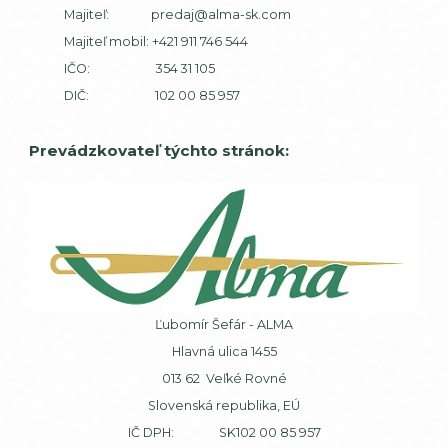
Majiteľ:
predaj@alma-sk.com
Majiteľ mobil:
+421 911 746 544
IČO: 354 31 105
DIČ: 102 00 85 957
Prevádzkovateľ týchto stránok:
Ľubomír Šefár - ALMA
Hlavná ulica 1455
013 62 Veľké Rovné
Slovenská republika, EÚ
IČ DPH: SK102 00 85 957