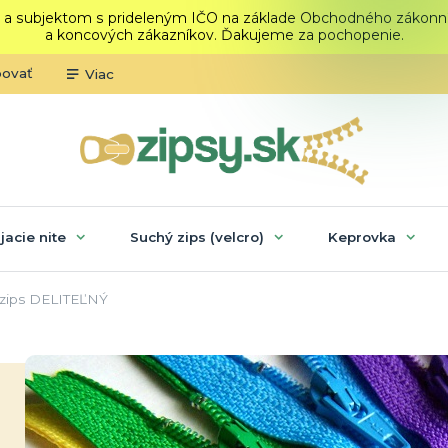
 a subjektom s prideleným IČO na základe Obchodného zákonníka.
a koncových zákazníkov. Ďakujeme za pochopenie.
povať
Viac
ijacie nite
Suchý zips (velcro)
Keprovka
 zips DELITEĽNÝ