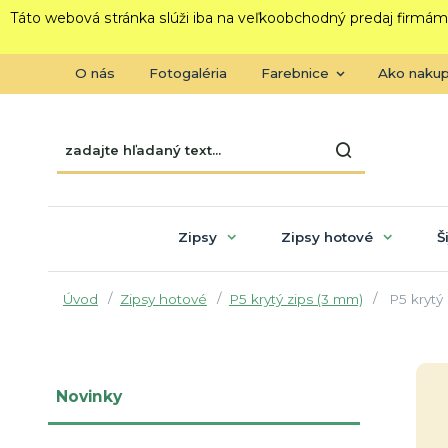
Táto webová stránka slúži iba na veľkoobchodný predaj firmám
O nás
Fotogaléria
Farebnice
Ako naku
Zipsy
Zipsy hotové
Š
Úvod
Zipsy hotové
P5 krytý zips (3 mm)
P5 krytý
Novinky