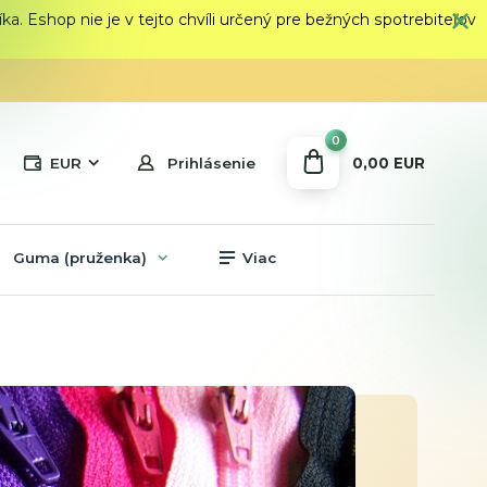
 Eshop nie je v tejto chvíli určený pre bežných spotrebiteľov
0
0,00 EUR
EUR
Prihlásenie
Guma (pruženka)
Viac