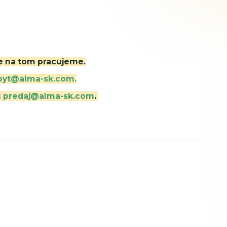
ne na tom pracujeme.
byt@alma-sk.com.
m
predaj@alma-sk.com
.