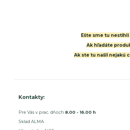
Ešte sme tu nestihl
Ak hľadáte produk
Ak ste tu našli nejak
Kontakty:
Pre Vás v prac. dňoch
8.00 - 16.00 h
Sklad ALMA