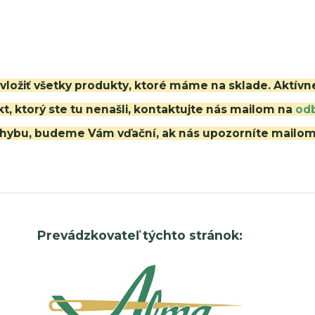
i vložiť všetky produkty, ktoré máme na sklade. Aktív
t, ktorý ste tu nenašli, kontaktujte nás mailom na
od
ú chybu, budeme Vám vďační, ak nás upozorníte mailo
Prevádzkovateľ týchto stránok: