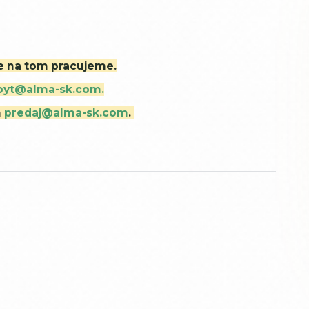
ne na tom pracujeme.
byt@alma-sk.com.
m
predaj@alma-sk.com
.