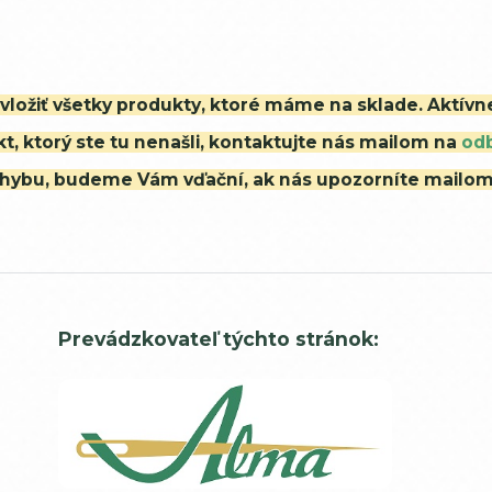
i vložiť všetky produkty, ktoré máme na sklade. Aktív
t, ktorý ste tu nenašli, kontaktujte nás mailom na
od
ú chybu, budeme Vám vďační, ak nás upozorníte mailo
Prevádzkovateľ týchto stránok: