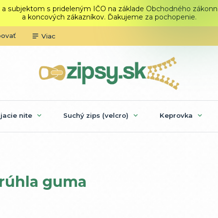
 a subjektom s prideleným IČO na základe Obchodného zákonníka.
a koncových zákazníkov. Ďakujeme za pochopenie.
povať
Viac
ijacie nite
Suchý zips (velcro)
Keprovka
rúhla guma