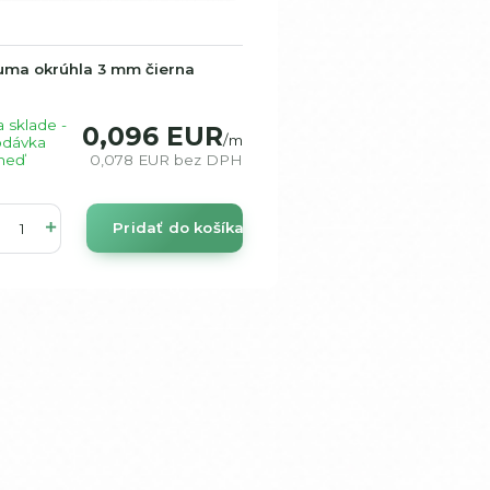
uma okrúhla 3 mm čierna
 sklade -
0,096 EUR
/
m
odávka
neď
0,078 EUR
bez DPH
Pridať do košíka