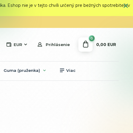
 Eshop nie je v tejto chvíli určený pre bežných spotrebiteľov
0
0,00 EUR
EUR
Prihlásenie
Guma (pruženka)
Viac