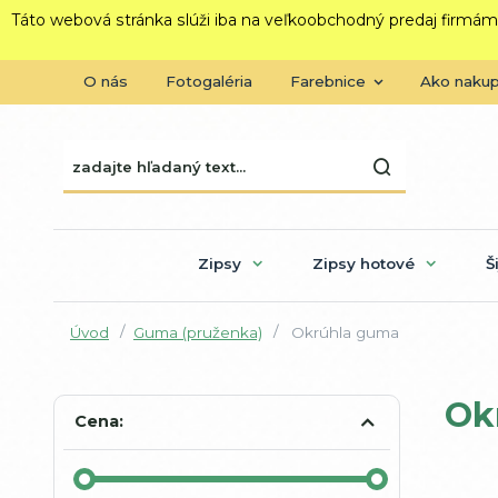
Táto webová stránka slúži iba na veľkoobchodný predaj firmám
O nás
Fotogaléria
Farebnice
Ako naku
Zipsy
Zipsy hotové
Š
Úvod
Guma (pruženka)
Okrúhla guma
Ok
Cena: