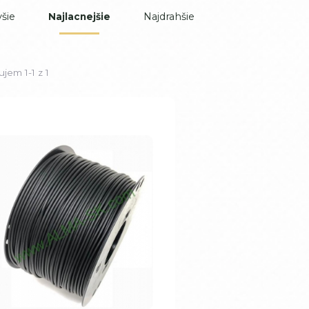
šie
Najdrahšie
Najlacnejšie
jem 1-1 z 1