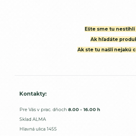
Ešte sme tu nestihl
Ak hľadáte produk
Ak ste tu našli nejak
Kontakty:
Pre Vás v prac. dňoch
8.00 - 16.00 h
Sklad ALMA
Hlavná ulica 1455