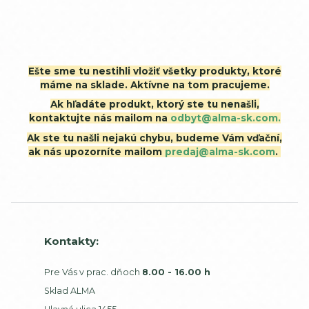
Ešte sme tu nestihli vložiť všetky produkty, ktoré
máme na sklade. Aktívne na tom pracujeme.
Ak hľadáte produkt, ktorý ste tu nenašli,
kontaktujte nás mailom na
odbyt@alma-sk.com.
Ak ste tu našli nejakú chybu, budeme Vám vďační,
ak nás upozorníte mailom
predaj@alma-sk.com
.
Kontakty:
Pre Vás v prac. dňoch
8.00 - 16.00 h
Sklad ALMA