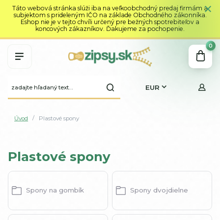
Táto webová stránka slúži iba na veľkoobchodný predaj firmám a
subjektom s prideleným IČO na základe Obchodného zákonníka.
Eshop nie je v tejto chvíli určený pre bežných spotrebiteľov a
koncových zákazníkov. Ďakujeme za pochopenie.
0
EUR
Úvod
Plastové spony
Plastové spony
Spony na gombík
Spony dvojdielne