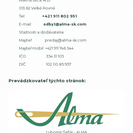
Hlavná ulica 1455
013 62 Veľké Rovné
Tel:
+421 911 802 951
E-mail:
odbyt@alma-sk.com
Sťažnosti a dodávatelia:
Majiteľ:
predaj@alma-sk.com
Majiteľ mobil:
+421 911 746 544
IČO: 354 31 105
DIČ: 102 00 85 957
Prevádzkovateľ týchto stránok:
Ľubomír Šefár - ALMA