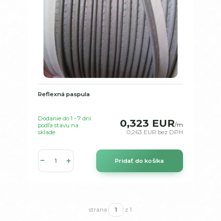
Reflexná paspula
Dodanie do 1 - 7 dní
0,323 EUR
/
m
podľa stavu na
sklade
0,263 EUR
bez DPH
Pridať do košíka
strana
z 1