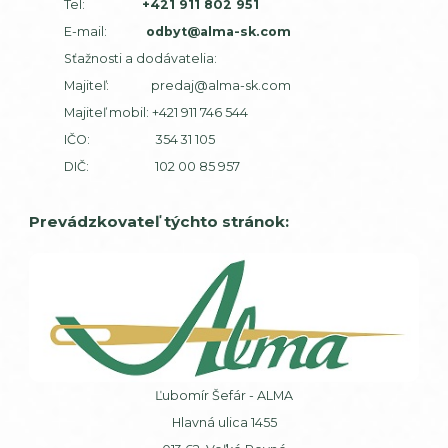
Tel:
+421 911 802 951
E-mail:
odbyt@alma-sk.com
Sťažnosti a dodávatelia:
Majiteľ:
predaj@alma-sk.com
Majiteľ mobil:
+421 911 746 544
IČO: 354 31 105
DIČ: 102 00 85 957
Prevádzkovateľ týchto stránok:
Ľubomír Šefár - ALMA
Hlavná ulica 1455