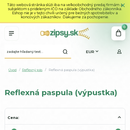
Táto webová stránka slúži iba na veľkoobchodný predaj firmám a
subjektom s prideleným IČO na základe Obchodného zákonníka.
Eshop nie je v tejto chvíli určený pre bežných spotrebiteľov a
koncových zákazníkov. Ďakujeme za pochopenie.
0
EUR
Úvod
Reflexný pás
Reflexná paspula (výpustka)
Reflexná paspula (výpustka)
Cena: