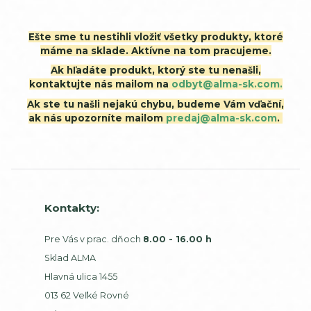
Ešte sme tu nestihli vložiť všetky produkty, ktoré
máme na sklade. Aktívne na tom pracujeme.
Ak hľadáte produkt, ktorý ste tu nenašli,
kontaktujte nás mailom na
odbyt@alma-sk.com.
Ak ste tu našli nejakú chybu, budeme Vám vďační,
ak nás upozorníte mailom
predaj@alma-sk.com
.
Kontakty:
Pre Vás v prac. dňoch
8.00 - 16.00 h
Sklad ALMA
Hlavná ulica 1455
013 62 Veľké Rovné