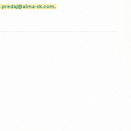
m
predaj@alma-sk.com
.