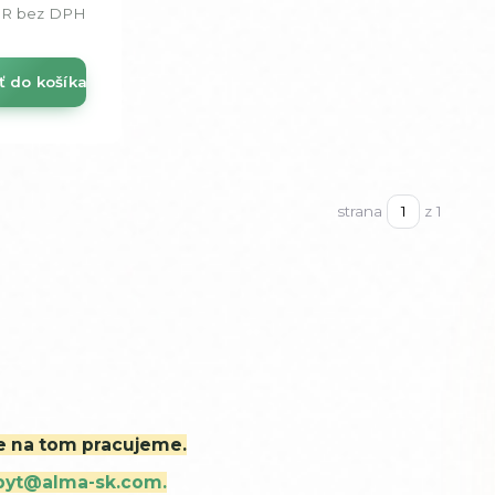
UR
bez DPH
ť do košíka
strana
z 1
ne na tom pracujeme.
byt@alma-sk.com.