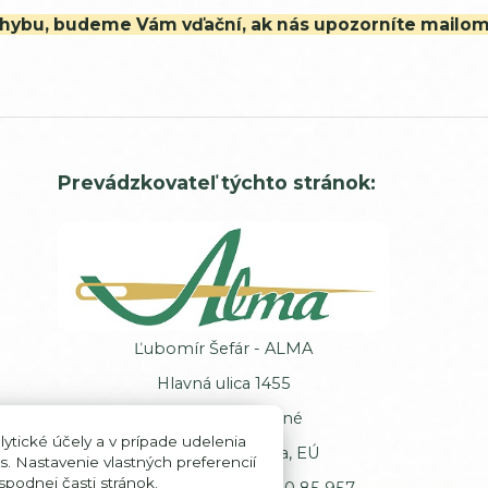
ú chybu, budeme Vám vďační, ak nás upozorníte mailo
Prevádzkovateľ týchto stránok:
Ľubomír Šefár - ALMA
Hlavná ulica 1455
013 62 Veľké Rovné
ytické účely a v prípade udelenia
Slovenská republika, EÚ
s. Nastavenie vlastných preferencií
podnej časti stránok.
IČ DPH: SK102 00 85 957