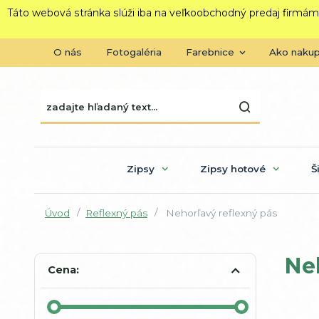
Táto webová stránka slúži iba na veľkoobchodný predaj firmám
O nás
Fotogaléria
Farebnice
Ako naku
Zipsy
Zipsy hotové
Š
Úvod
Reflexný pás
Nehorľavý reflexný pás
Ne
Cena: