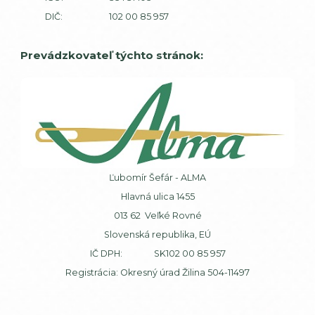
DIČ: 102 00 85 957
Prevádzkovateľ týchto stránok:
Ľubomír Šefár - ALMA
Hlavná ulica 1455
013 62 Veľké Rovné
Slovenská republika, EÚ
IČ DPH: SK102 00 85 957
Registrácia: Okresný úrad Žilina 504-11497