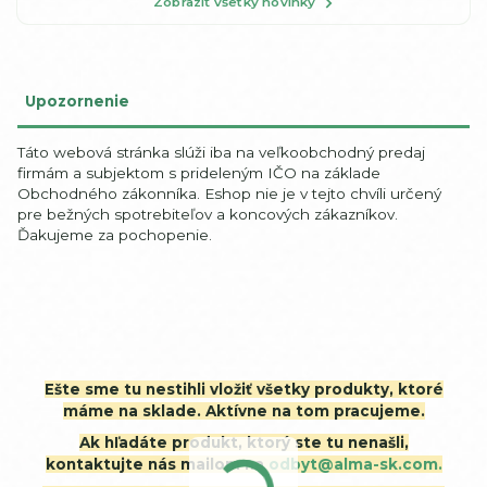
Zobraziť všetky novinky
Upozornenie
Táto webová stránka slúži iba na veľkoobchodný predaj
firmám a subjektom s prideleným IČO na základe
Obchodného zákonníka. Eshop nie je v tejto chvíli určený
pre bežných spotrebiteľov a koncových zákazníkov.
Ďakujeme za pochopenie.
Ešte sme tu nestihli vložiť všetky produkty, ktoré
máme na sklade. Aktívne na tom pracujeme.
Ak hľadáte produkt, ktorý ste tu nenašli,
kontaktujte nás mailom na
odbyt@alma-sk.com.