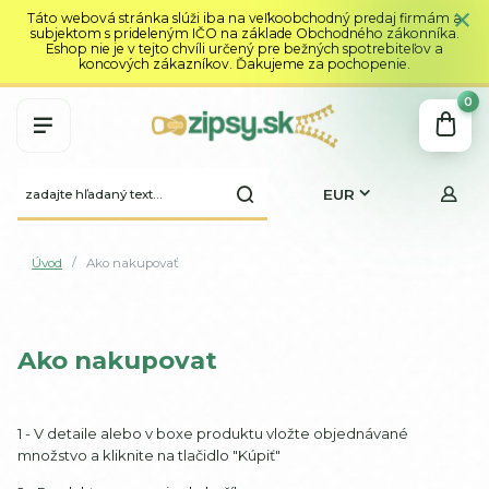
Táto webová stránka slúži iba na veľkoobchodný predaj firmám a
subjektom s prideleným IČO na základe Obchodného zákonníka.
Eshop nie je v tejto chvíli určený pre bežných spotrebiteľov a
koncových zákazníkov. Ďakujeme za pochopenie.
0
EUR
Úvod
Ako nakupovať
Ako nakupovat
1 - V detaile alebo v boxe produktu vložte objednávané
množstvo a kliknite na tlačidlo "Kúpiť"