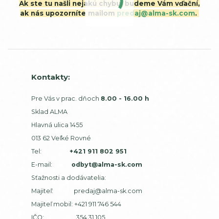
Ak ste tu našli nejakú chybu, budeme Vám vďační,
ak nás upozorníte mailom
predaj@alma-sk.com
.
Kontakty:
Pre Vás v prac. dňoch
8.00 - 16.00 h
Sklad ALMA
Hlavná ulica 1455
013 62 Veľké Rovné
Tel:
+421 911 802 951
E-mail:
odbyt@alma-sk.com
Sťažnosti a dodávatelia:
Majiteľ:
predaj@alma-sk.com
Majiteľ mobil:
+421 911 746 544
IČO: 354 31 105