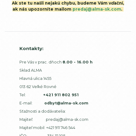
Ak ste tu našli nejakú chybu, budeme Vám vďační,
ak nás upozorníte mailom
predaj@alma-sk.com
.
Kontakty:
Pre Vás v prac. dňoch
8.00 - 16.00 h
Sklad ALMA
Hlavná ulica 1455
013 62 Veľké Rovné
Tel:
+421 911 802 951
E-mail:
odbyt@alma-sk.com
Sťažnosti a dodávatelia:
Majiteľ:
predaj@alma-sk.com
Majiteľ mobil:
+421 911 746 544
IČO: 354 31 105