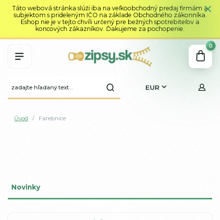
Táto webová stránka slúži iba na veľkoobchodný predaj firmám a
subjektom s prideleným IČO na základe Obchodného zákonníka.
Eshop nie je v tejto chvíli určený pre bežných spotrebiteľov a
koncových zákazníkov. Ďakujeme za pochopenie.
0
EUR
Úvod
Farebnice
Novinky