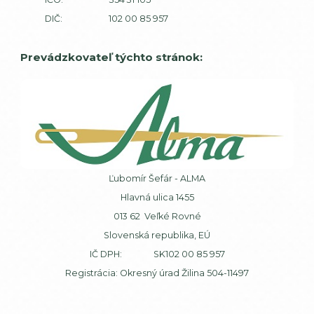
DIČ: 102 00 85 957
Prevádzkovateľ týchto stránok:
Ľubomír Šefár - ALMA
Hlavná ulica 1455
013 62 Veľké Rovné
Slovenská republika, EÚ
IČ DPH: SK102 00 85 957
Registrácia: Okresný úrad Žilina 504-11497