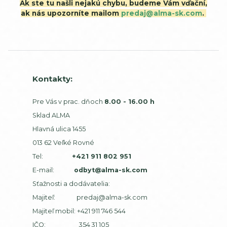
Ak ste tu našli nejakú chybu, budeme Vám vďační,
ak nás upozorníte mailom
predaj@alma-sk.com
.
Kontakty:
Pre Vás v prac. dňoch
8.00 - 16.00 h
Sklad ALMA
Hlavná ulica 1455
013 62 Veľké Rovné
Tel:
+421 911 802 951
E-mail:
odbyt@alma-sk.com
Sťažnosti a dodávatelia:
Majiteľ:
predaj@alma-sk.com
Majiteľ mobil:
+421 911 746 544
IČO: 354 31 105