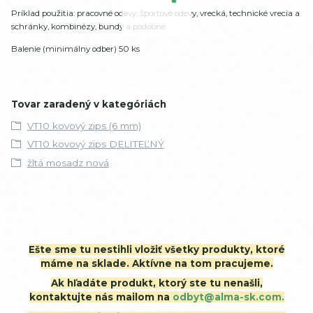
Príklad použitia: pracovné odevy, športové odevy, vrecká, technické vrecia a
schránky, kombinézy, bundy a podobne
Balenie (minimálny odber) 50 ks
Tovar zaradený v kategóriách
VT10 kovový zips (6 mm)
VT10 kovový zips DELITEĽNÝ
žltá mosadz nová
Ešte sme tu nestihli vložiť všetky produkty, ktoré
máme na sklade. Aktívne na tom pracujeme.
Ak hľadáte produkt, ktorý ste tu nenašli,
kontaktujte nás mailom na
odbyt@alma-sk.com.