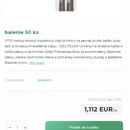
balenie 50 ks
VT10 hotový kovový mosadzný zips (6 mm) na pevnej stuhe, bežec aulo-
lock (s brzdou) Prevedenie zipsu - DELITEĽNÝ Určený na stredne ťažké a
ťažké odevy a technické účely Príklad použitia: pracovné odevy, športové
odevy, vrecká, technické vrecia a schránky, kombinézy, bundy a podobne
Balenie (mini...
celý popis
Dostupnosť
Skladom
0,904 EUR
bez DPH
1,112 EUR
/
ks
Pridať do košíka