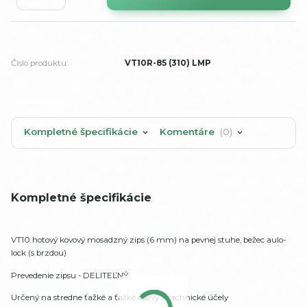
Číslo produktu:
VT10R-85 (310) LMP
Kompletné špecifikácie
Komentáre
0
Kompletné špecifikácie
VT10 hotový kovový mosadzný zips (6 mm) na pevnej stuhe, bežec aulo-
lock (s brzdou)
Prevedenie zipsu - DELITEĽNÝ
Určený na stredne ťažké a ťažké odevy a technické účely