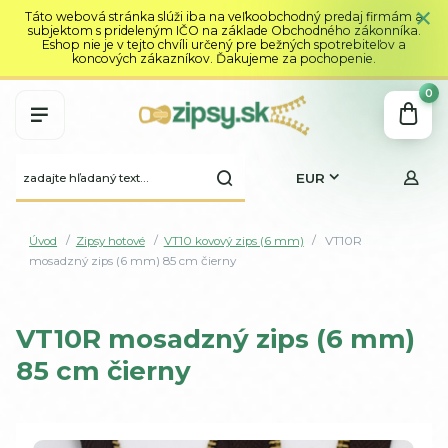
Táto webová stránka slúži iba na veľkoobchodný predaj firmám a
subjektom s prideleným IČO na základe Obchodného zákonníka.
Eshop nie je v tejto chvíli určený pre bežných spotrebiteľov a
koncových zákazníkov. Ďakujeme za pochopenie.
0
EUR
Úvod
Zipsy hotové
VT10 kovový zips (6 mm)
VT10R
mosadzný zips (6 mm) 85 cm čierny
VT10R mosadzný zips (6 mm)
85 cm čierny