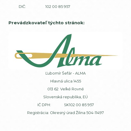
DIČ: 102 00 85 957
Prevádzkovateľ týchto stránok:
Ľubomír Šefár - ALMA
Hlavná ulica 1455
013 62 Veľké Rovné
Slovenská republika, EÚ
IČ DPH: SK102 00 85 957
Registrácia: Okresný úrad Žilina 504-11497