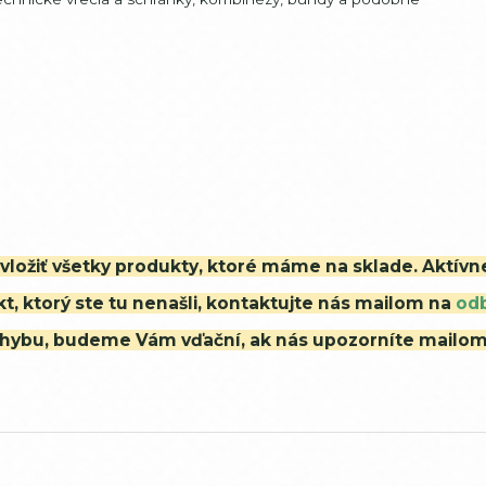
i vložiť všetky produkty, ktoré máme na sklade. Aktív
t, ktorý ste tu nenašli, kontaktujte nás mailom na
od
ú chybu, budeme Vám vďační, ak nás upozorníte mailo