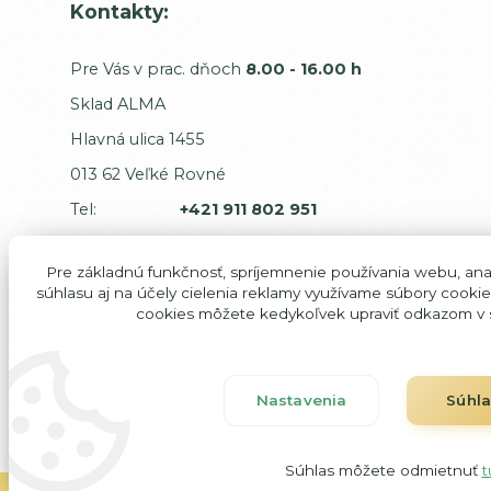
Kontakty:
Pre Vás v prac. dňoch
8.00 - 16.00 h
Sklad ALMA
Hlavná ulica 1455
013 62 Veľké Rovné
Tel:
+421 911 802 951
E-mail:
odbyt@alma-sk.com
Pre základnú funkčnosť, spríjemnenie používania webu, anal
Sťažnosti a dodávatelia:
súhlasu aj na účely cielenia reklamy využívame súbory cookie
cookies môžete kedykoľvek upraviť odkazom v s
Majiteľ:
predaj@alma-sk.com
Majiteľ mobil:
+421 911 746 544
IČO: 354 31 105
Nastavenia
Súhl
DIČ: 102 00 85 957
Súhlas môžete odmietnuť
t