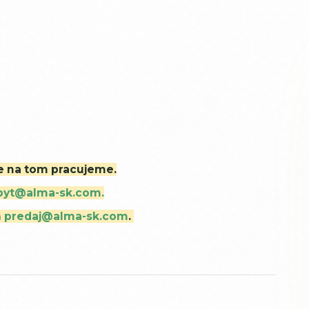
ne na tom pracujeme.
byt@alma-sk.com.
m
predaj@alma-sk.com
.