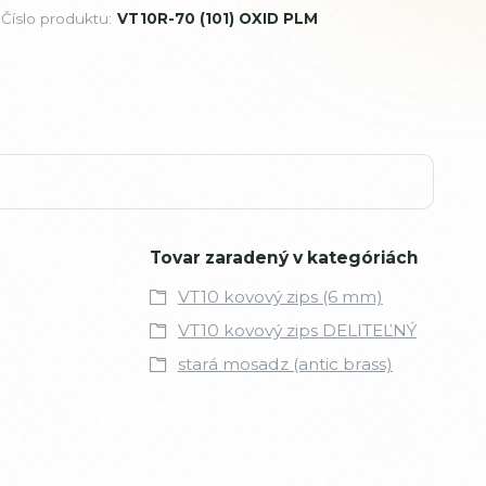
Číslo produktu:
VT10R-70 (101) OXID PLM
Tovar zaradený v kategóriách
VT10 kovový zips (6 mm)
VT10 kovový zips DELITEĽNÝ
stará mosadz (antic brass)