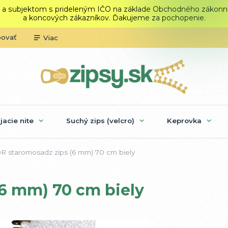
 a subjektom s prideleným IČO na základe Obchodného zákonníka.
a koncových zákazníkov. Ďakujeme za pochopenie.
povať
Viac
ijacie nite
Suchý zips (velcro)
Keprovka
R staromosadz zips (6 mm) 70 cm biely
6 mm) 70 cm biely