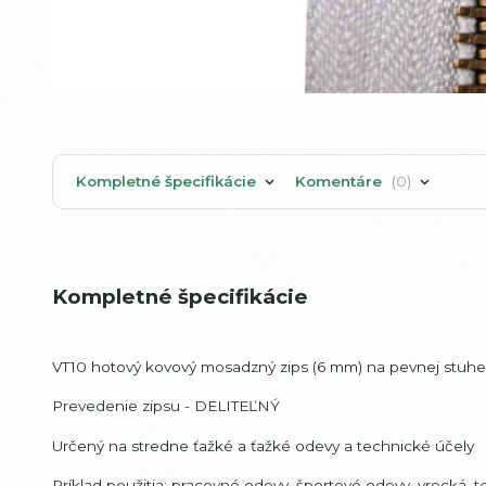
Kompletné špecifikácie
Komentáre
0
Kompletné špecifikácie
VT10 hotový kovový mosadzný zips (6 mm) na pevnej stuhe,
Prevedenie zipsu - DELITEĽNÝ
Určený na stredne ťažké a ťažké odevy a technické účely
Príklad použitia: pracovné odevy, športové odevy, vrecká,