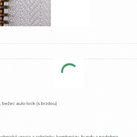
 bežec aulo-lock (s brzdou)
 technické vrecia a schránky, kombinézy, bundy a podobne