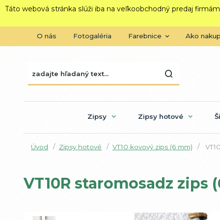
Táto webová stránka slúži iba na veľkoobchodný predaj firmám
O nás
Fotogaléria
Farebnice
Ako naku
Zipsy
Zipsy hotové
Š
Úvod
Zipsy hotové
VT10 kovový zips (6 mm)
VT10
VT10R staromosadz zips (