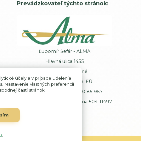
Prevádzkovateľ týchto stránok:
Ľubomír Šefár - ALMA
Hlavná ulica 1455
013 62 Veľké Rovné
ytické účely a v prípade udelenia
Slovenská republika, EÚ
s. Nastavenie vlastných preferencií
podnej časti stránok.
IČ DPH: SK102 00 85 957
Registrácia: Okresný úrad Žilina 504-11497
asím
u
.