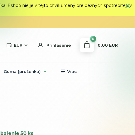
 Eshop nie je v tejto chvíli určený pre bežných spotrebiteľov
0
0,00 EUR
EUR
Prihlásenie
Guma (pruženka)
Viac
balenie 50 ks