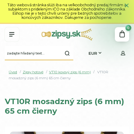
Táto webová stránka slúži iba na veľkoobchodný predaj firmám a
subjektom s prideleným IČO na základe Obchodného zákonníka.
Eshop nie je v tejto chvíli určený pre bežných spotrebiteľov a
koncových zákazníkov. Ďakujeme za pochopenie.
0
EUR
Úvod
Zipsy hotové
VT10 kovový zips (6 mm)
VT10R
mosadzný zips (6 mm) 65 cm čierny
VT10R mosadzný zips (6 mm)
65 cm čierny