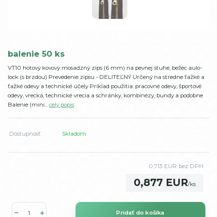
balenie 50 ks
VT10 hotový kovový mosadzný zips (6 mm) na pevnej stuhe, bežec aulo-
lock (s brzdou) Prevedenie zipsu - DELITEĽNÝ Určený na stredne ťažké a
ťažké odevy a technické účely Príklad použitia: pracovné odevy, športové
odevy, vrecká, technické vrecia a schránky, kombinézy, bundy a podobne
Balenie (mini...
celý popis
Dostupnosť
Skladom
0,713 EUR
bez DPH
0,877 EUR
/
ks
Pridať do košíka