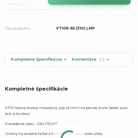
Číslo produktu:
VT10R-65 (310) LMP
Kompletné špecifikácie
Komentáre
0
Kompletné špecifikácie
VT10 hotový kovový mosadzný zips (6 mm) na pevnej stuhe, bežec aulo-
lock (s brzdou)
Prevedenie zipsu - DELITEĽNÝ
Určený na stredne ťažké a ťažké odevy a technické účely