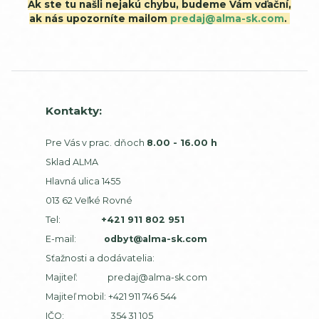
Ak ste tu našli nejakú chybu, budeme Vám vďační,
ak nás upozorníte mailom
predaj@alma-sk.com
.
Kontakty:
Pre Vás v prac. dňoch
8.00 - 16.00 h
Sklad ALMA
Hlavná ulica 1455
013 62 Veľké Rovné
Tel:
+421 911 802 951
E-mail:
odbyt@alma-sk.com
Sťažnosti a dodávatelia:
Majiteľ:
predaj@alma-sk.com
Majiteľ mobil:
+421 911 746 544
IČO: 354 31 105