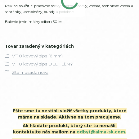
Príklad použitia: pracovné odevy, športové odevy, vrecká, technické vrecia a
schránky, kombinézy, bundy a podobne
Balenie (minimálny odber) 50 ks
Tovar zaradený v kategóriách
VT10 kovový zips (6 mm)
VT10 kovový zips DELITEĽNÝ
žltá mosadz nová
Ešte sme tu nestihli vložiť všetky produkty, ktoré
máme na sklade. Aktívne na tom pracujeme.
Ak hľadáte produkt, ktorý ste tu nenašli,
kontaktujte nás mailom na
odbyt@alma-sk.com.