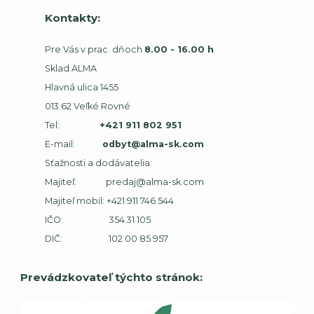
Kontakty:
Pre Vás v prac. dňoch
8.00 - 16.00 h
Sklad ALMA
Hlavná ulica 1455
013 62 Veľké Rovné
Tel:
+421 911 802 951
E-mail:
odbyt@alma-sk.com
Sťažnosti a dodávatelia:
Majiteľ:
predaj@alma-sk.com
Majiteľ mobil:
+421 911 746 544
IČO: 354 31 105
DIČ: 102 00 85 957
Prevádzkovateľ týchto stránok: