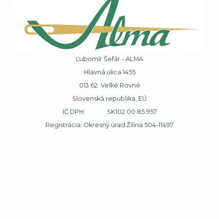
Ľubomír Šefár - ALMA
Hlavná ulica 1455
013 62 Veľké Rovné
Slovenská republika, EÚ
IČ DPH: SK102 00 85 957
Registrácia: Okresný úrad Žilina 504-11497