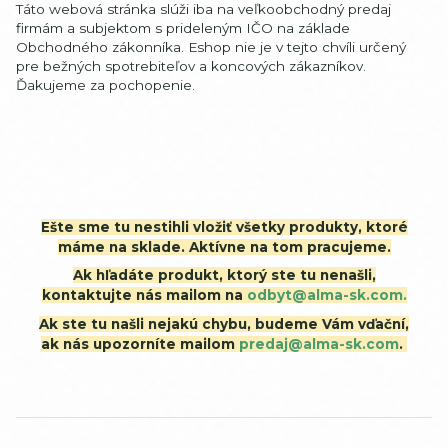
Táto webová stránka slúži iba na veľkoobchodný predaj
firmám a subjektom s prideleným IČO na základe
Obchodného zákonníka. Eshop nie je v tejto chvíli určený
pre bežných spotrebiteľov a koncových zákazníkov.
Ďakujeme za pochopenie.
Ešte sme tu nestihli vložiť všetky produkty, ktoré
máme na sklade. Aktívne na tom pracujeme.
Ak hľadáte produkt, ktorý ste tu nenašli,
kontaktujte nás mailom na
odbyt@alma-sk.com.
Ak ste tu našli nejakú chybu, budeme Vám vďační,
ak nás upozorníte mailom
predaj@alma-sk.com
.