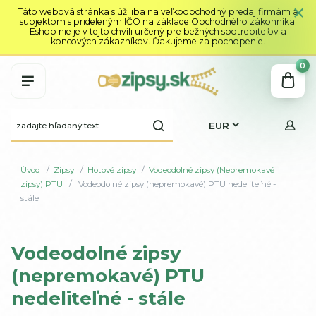
Táto webová stránka slúži iba na veľkoobchodný predaj firmám a
subjektom s prideleným IČO na základe Obchodného zákonníka.
Eshop nie je v tejto chvíli určený pre bežných spotrebiteľov a
koncových zákazníkov. Ďakujeme za pochopenie.
0
EUR
Úvod
Zipsy
Hotové zipsy
Vodeodolné zipsy (Nepremokavé
zipsy) PTU
Vodeodolné zipsy (nepremokavé) PTU nedeliteľné -
stále
Vodeodolné zipsy
(nepremokavé) PTU
nedeliteľné - stále