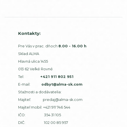
Kontakty:
Pre Vás v prac. dňoch
8.00 - 16.00 h
Sklad ALMA
Hlavná ulica 1455
013 62 Veľké Rovné
Tel:
+421 911 802 951
E-mail:
odbyt@alma-sk.com
Sťažnosti a dodávatelia:
Majiteľ:
predaj@alma-sk.com
Majiteľ mobil:
+421 911 746 544
IČO: 354 31 105
DIČ: 102 00 85 957