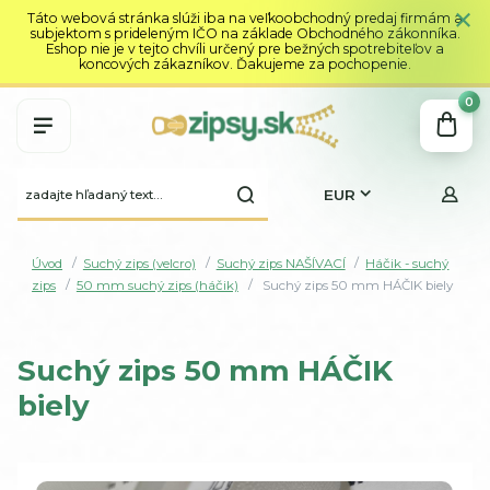
Táto webová stránka slúži iba na veľkoobchodný predaj firmám a
subjektom s prideleným IČO na základe Obchodného zákonníka.
Eshop nie je v tejto chvíli určený pre bežných spotrebiteľov a
koncových zákazníkov. Ďakujeme za pochopenie.
0
EUR
Úvod
Suchý zips (velcro)
Suchý zips NAŠÍVACÍ
Háčik - suchý
zips
50 mm suchý zips (háčik)
Suchý zips 50 mm HÁČIK biely
Suchý zips 50 mm HÁČIK
biely