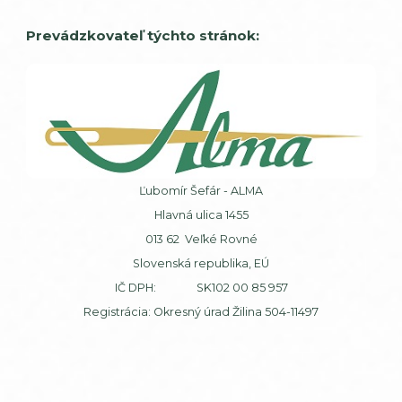
Prevádzkovateľ týchto stránok:
Ľubomír Šefár - ALMA
Hlavná ulica 1455
013 62 Veľké Rovné
Slovenská republika, EÚ
IČ DPH: SK102 00 85 957
Registrácia: Okresný úrad Žilina 504-11497