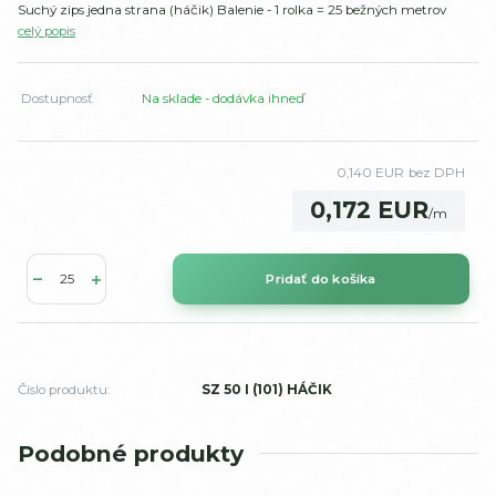
Suchý zips jedna strana (háčik) Balenie - 1 rolka = 25 bežných metrov
celý popis
Dostupnosť
Na sklade - dodávka ihneď
0,140 EUR
bez DPH
0,172 EUR
/
m
Pridať do košíka
Číslo produktu:
SZ 50 I (101) HÁČIK
Podobné produkty