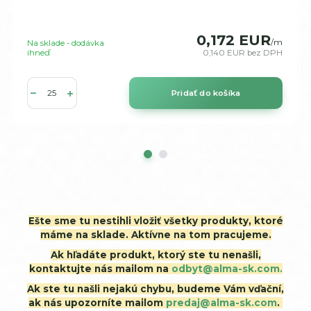
0,172 EUR
/
m
Na sklade - dodávka
ihneď
0,140 EUR
bez DPH
Pridať do košíka
Ešte sme tu nestihli vložiť všetky produkty, ktoré
máme na sklade. Aktívne na tom pracujeme.
Ak hľadáte produkt, ktorý ste tu nenašli,
kontaktujte nás mailom na
odbyt@alma-sk.com.
Ak ste tu našli nejakú chybu, budeme Vám vďační,
ak nás upozorníte mailom
predaj@alma-sk.com
.