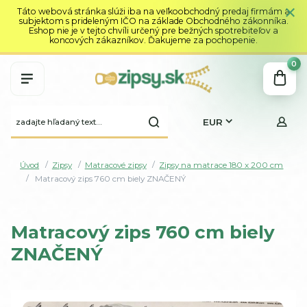
Táto webová stránka slúži iba na veľkoobchodný predaj firmám a
subjektom s prideleným IČO na základe Obchodného zákonníka.
Eshop nie je v tejto chvíli určený pre bežných spotrebiteľov a
koncových zákazníkov. Ďakujeme za pochopenie.
0
EUR
Úvod
Zipsy
Matracové zipsy
Zipsy na matrace 180 x 200 cm
Matracový zips 760 cm biely ZNAČENÝ
Matracový zips 760 cm biely
ZNAČENÝ