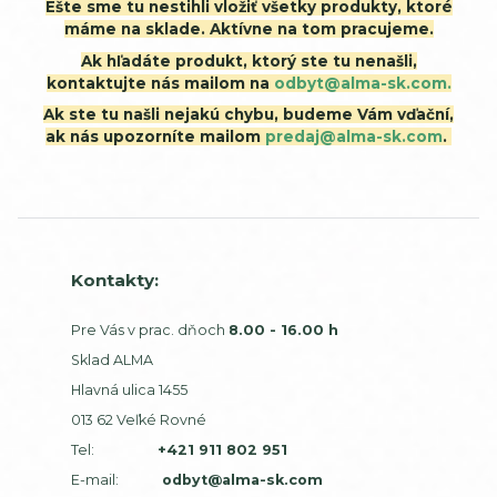
Ešte sme tu nestihli vložiť všetky produkty, ktoré
máme na sklade. Aktívne na tom pracujeme.
Ak hľadáte produkt, ktorý ste tu nenašli,
kontaktujte nás mailom na
odbyt@alma-sk.com.
Ak ste tu našli nejakú chybu, budeme Vám vďační,
ak nás upozorníte mailom
predaj@alma-sk.com
.
Kontakty:
Pre Vás v prac. dňoch
8.00 - 16.00 h
Sklad ALMA
Hlavná ulica 1455
013 62 Veľké Rovné
Tel:
+421 911 802 951
E-mail:
odbyt@alma-sk.com