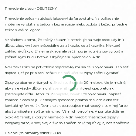
Prevedenie zipsu - DELITEĽNÝ
Prevedenie bežca - autolock lakovaný do farby stuhy. Na požiadanie
môžeme vyrobiť aj s bežcom bez aretácie, alebo ozdobný bežec, prípadne
bežec s Vašim logom.
Vzhľadom k tomu, že každý zákazník potrebuje na svoje produkty inú
dĺžku, zipsy vyrábame špeciálne za zákazku od zákazníka. Niektoré
základné dĺžky držíme na sklade, ale väčšinou je nutné zipsy vyrobiť a
počkať, kým budú hotové. Obyčajne sú vyrobné do 14 dní.
Noví zákazníci na potvrdenie objednávky musia celú objednávku zaplatiť
dopredu, až po pripísaní peňazí na náš účet sa zipsy začnú vyrábať.
Zipsy vyrábame v rôznych dĺžkach od 5 cm do 20 metrov. Nie je možné,
aby sme všetky dĺžky mohli zverejniť na tomto e-shope, preto ak
potrebujete dĺžku, ktorú tu nenájdete, neváhajte objednávku napísať
mailom a odoslať ju klasickým spôsobom priamo mailom alebo cez
kontaktný formulár. Rovnako ak potrebujete matracový zips v inej farbe
ako tu nájdete, napíšte nám, radi Vám ich vyrobíme. V ponuke držíme
okolo 40 farieb, z ktorým vieme do 14 dní vyrobiť matracové zipsy v
hocijakej farbe, v hocijakej dĺžke so značením (čítaj ďalej) aj bez značenia.
Balenie (minimálny odber) 50 ks