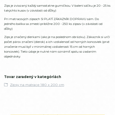
Zips je zviazaný každý samostatne gumičkou. V balení sáčku je 20 - 25 ks
takýchto kusov (v závislosti od dĺžky)
Pri matracových zipsoch SI PLATÍ ZÁKAZNÍK DOPRAVU sám. Do
jedného balíka sa zmestí približne 200 - 250 ks zipsov (v závislosti od
dĺžky)
Zips je značený dierkami (ako je na poslednom obrázku). Zákazník si určí
počet párov značení (dierok) a ich vzdialenosť od horných koncoviek (prvé
značenie musí byť v minimálnej vzdialenosti 15 cm od horných
koncoviek). Tieto údaje je nutné nám oznámiť spolu so zadaním
objednávky.
Tovar zaradený v kategóriách
Zipsy na matrace 180 x 200 cm