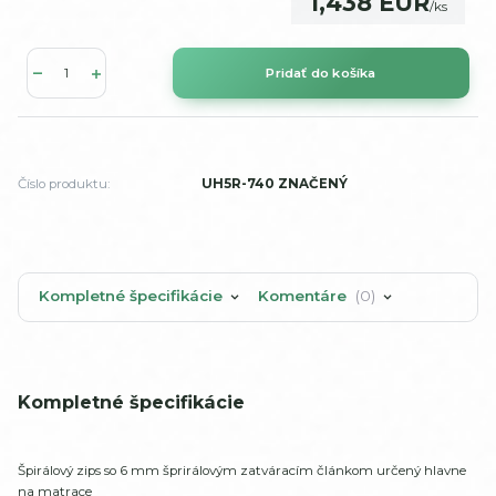
1,438 EUR
/
ks
Pridať do košíka
Číslo produktu:
UH5R-740 ZNAČENÝ
Kompletné špecifikácie
Komentáre
0
Kompletné špecifikácie
Špirálový zips so 6 mm šprirálovým zatváracím článkom určený hlavne
na matrace