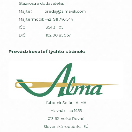
Sťažnosti a dodávatelia:
Majiteľ:
predaj@alma-sk.com
Majiteľ mobil:
+421 911 746 544
IČO: 354 31 105
DIČ: 102 00 85 957
Prevádzkovateľ týchto stránok:
Ľubomír Šefár - ALMA
Hlavná ulica 1455
013 62 Veľké Rovné
Slovenská republika, EÚ