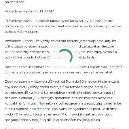
na matrace
Prevedenie zipsu - DELITEĽNÝ
Prevedenie bežca - autolock lakovaný do farby stuhy. Na požiadanie
môžeme vyrobiť aj s bežcom bez aretácie, alebo ozdobný bežec, prípadne
bežec s Vašim logom.
Vzhľadom k tomu, že každý zákazník potrebuje na svoje produkty inú
dĺžku, zipsy vyrábame špeciálne za zákazku od zákazníka. Niektoré
základné dĺžky držíme na sklade, ale väčšinou je nutné zipsy vyrobiť a
počkať, kým budú hotové. Obyčajne sú vyrobné do 14 dní.
Noví zákazníci na potvrdenie objednávky musia celú objednávku zaplatiť
dopredu, až po pripísaní peňazí na náš účet sa zipsy začnú vyrábať.
Zipsy vyrábame v rôznych dĺžkach od 5 cm do 20 metrov. Nie je možné,
aby sme všetky dĺžky mohli zverejniť na tomto e-shope, preto ak
potrebujete dĺžku, ktorú tu nenájdete, neváhajte objednávku napísať
mailom a odoslať ju klasickým spôsobom priamo mailom alebo cez
kontaktný formulár. Rovnako ak potrebujete matracový zips v inej farbe
ako tu nájdete, napíšte nám, radi Vám ich vyrobíme. V ponuke držíme
okolo 40 farieb, z ktorým vieme do 14 dní vyrobiť matracové zipsy v
hocijakej farbe, v hocijakej dĺžke aj so značením (čítaj ďalej).