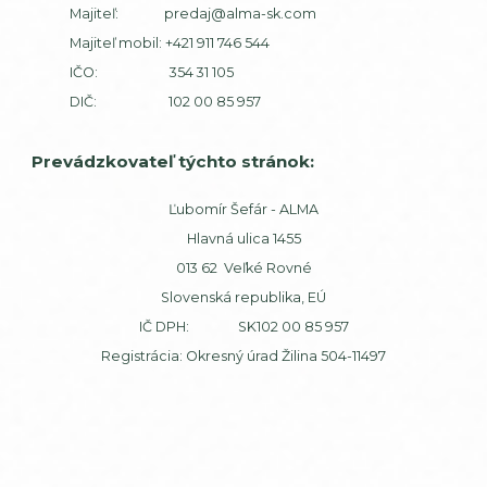
Majiteľ:
predaj@alma-sk.com
Majiteľ mobil:
+421 911 746 544
IČO: 354 31 105
DIČ: 102 00 85 957
Prevádzkovateľ týchto stránok:
Ľubomír Šefár - ALMA
Hlavná ulica 1455
013 62 Veľké Rovné
Slovenská republika, EÚ
IČ DPH: SK102 00 85 957
Registrácia: Okresný úrad Žilina 504-11497