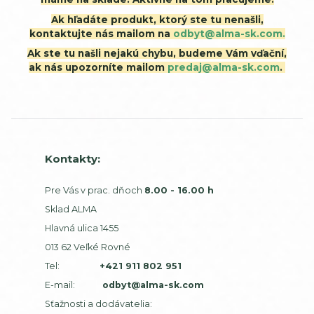
Ak hľadáte produkt, ktorý ste tu nenašli,
kontaktujte nás mailom na
odbyt@alma-sk.com.
Ak ste tu našli nejakú chybu, budeme Vám vďační,
ak nás upozorníte mailom
predaj@alma-sk.com
.
Kontakty:
Pre Vás v prac. dňoch
8.00 - 16.00 h
Sklad ALMA
Hlavná ulica 1455
013 62 Veľké Rovné
Tel:
+421 911 802 951
E-mail:
odbyt@alma-sk.com
Sťažnosti a dodávatelia: