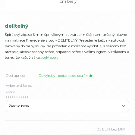
deliteľný
Špirálový zips so 6 mm šprirálovým zatváracím článkom určený hlavne
na matrace Prevedenie zipsu - DELITEĽNÝ Prevedenie bežca - autolock
lakovaný do farby stuhy. Na požiadanie môžeme vyrobiť aj s bežcom bez
aretácie, alebo ozdobný bežec, prípadne bežec s Vašim logom. Vzhľadom k
tomu, že každý záka...
celý popis
Dostupnosť
Do výroby - dodanie do cca. 14 dní
Vyberte si farbu
zipsu
>>>>>>>>>>>
1,135 EUR
bez DPH