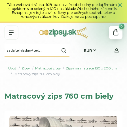
Táto webová stránka slúži iba na veľkoobchodný predaj firmám a
subjektom s prideleným IČO na základe Obchodného zákonníka.
Eshop nie je v tejto chvíli určený pre bežných spotrebiteľov a
koncových zákazníkov. Ďakujeme za pochopenie.
0
EUR
Úvod
Zipsy
Matracové zipsy
Zipsy na matrace 180 x 200 cm
Matracový zips 760 cm biely
Matracový zips 760 cm biely