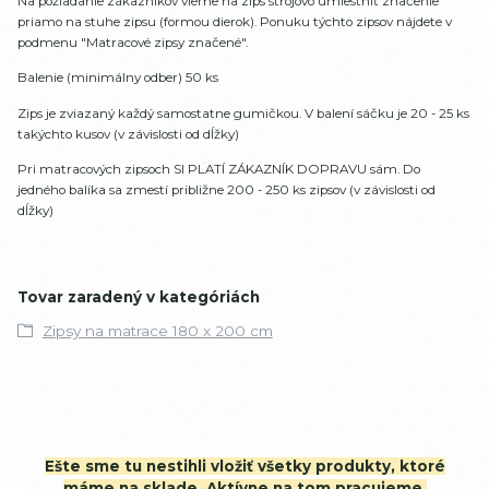
Na požiadanie zákazníkov vieme na zips strojovo umiestniť značenie
priamo na stuhe zipsu (formou dierok). Ponuku týchto zipsov nájdete v
podmenu "Matracové zipsy značené".
Balenie (minimálny odber) 50 ks
Zips je zviazaný každý samostatne gumičkou. V balení sáčku je 20 - 25 ks
takýchto kusov (v závislosti od dĺžky)
Pri matracových zipsoch SI PLATÍ ZÁKAZNÍK DOPRAVU sám. Do
jedného balíka sa zmestí približne 200 - 250 ks zipsov (v závislosti od
dĺžky)
Tovar zaradený v kategóriách
Zipsy na matrace 180 x 200 cm
Ešte sme tu nestihli vložiť všetky produkty, ktoré
máme na sklade. Aktívne na tom pracujeme.