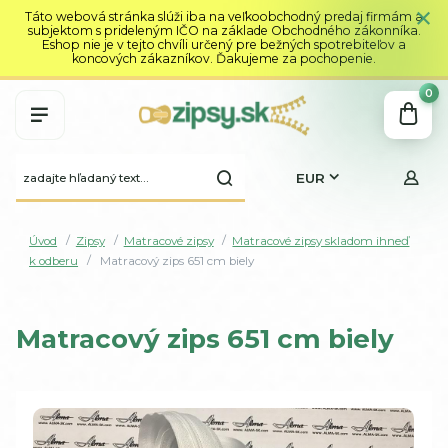
Táto webová stránka slúži iba na veľkoobchodný predaj firmám a
subjektom s prideleným IČO na základe Obchodného zákonníka.
Eshop nie je v tejto chvíli určený pre bežných spotrebiteľov a
koncových zákazníkov. Ďakujeme za pochopenie.
0
EUR
Úvod
Zipsy
Matracové zipsy
Matracové zipsy skladom ihneď
k odberu
Matracový zips 651 cm biely
Matracový zips 651 cm biely