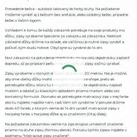
Prevedenie bežca - autolock lakovaný do farby stuhy. Na požiadanie
môžeme vyrobiť aj s bežcom bez aretácie, alebo ozdobný bežec, prípadne
bežec s Vašim logom.
Vzhľadom k tomu, že každý zákazník potrebuje na svoje produkty inú
dĺžku, zipsy vyrábame špeciálne za zákazku od zákazníka. Niektoré
základné dĺžky držíme na sklade, ale väčšinou je nutné zipsy vyrobiť a
počkať, kým budú hotové. Obyčajne sú vyrobné do 14 dní.
Noví zákazníci na potvrdenie objednávky musia celú objednávku zaplatiť
dopredu, až po pripísaní peňazí na náš účet sa zipsy začnú vyrábať.
Zipsy vyrábame v rôznych dĺžkach od 5 cm do 20 metrov. Nie je možné,
aby sme všetky dĺžky mohli zverejniť na tomto e-shope, preto ak
potrebujete dĺžku, ktorú tu nenájdete, neváhajte objednávku napísať
mailom a odoslať ju klasickým spôsobom priamo mailom alebo cez
kontaktný formulár. Rovnako ak potrebujete matracový zips v inej farbe
ako tu nájdete, napíšte nám, radi Vám ich vyrobíme. V ponuke držíme
okolo 40 farieb, z ktorým vieme do 14 dní vyrobiť matracové zipsy v
hocijakej farbe, v hocijakej dĺžke aj so značením (čítaj ďalej).
Na požiadanie zákazníkov vieme na zips strojovo umiestniť značenie
priamo na stuhe zipsu (formou dierok). Ponuku týchto zipsov nájdete v
podmenu "Matracové zipsy značené".