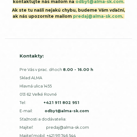
kontaktujte nás mailom na
odbyt@alma-sk.com.
Ak ste tu našli nejakú chybu, budeme Vám vďační,
ak nás upozorníte mailom
predaj@alma-sk.com
.
Kontakty:
Pre Vás v prac. dňoch
8.00 - 16.00 h
Sklad ALMA
Hlavná ulica 1455
013 62 Veľké Rovné
Tel:
+421 911 802 951
E-mail:
odbyt@alma-sk.com
Sťažnosti a dodávatelia:
Majiteľ:
predaj@alma-sk.com
Majiteľ mobil:
+421 911 746 544