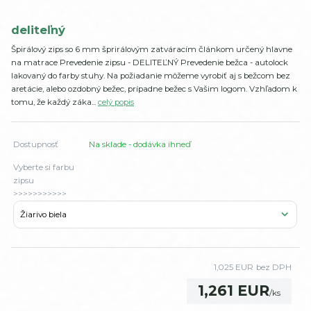
deliteľný
Špirálový zips so 6 mm šprirálovým zatváracím článkom určený hlavne
na matrace Prevedenie zipsu - DELITEĽNÝ Prevedenie bežca - autolock
lakovaný do farby stuhy. Na požiadanie môžeme vyrobiť aj s bežcom bez
aretácie, alebo ozdobný bežec, prípadne bežec s Vašim logom. Vzhľadom k
tomu, že každý záka...
celý popis
Dostupnosť
Na sklade - dodávka ihneď
Vyberte si farbu
zipsu
>>>>>>>>>>>
1,025 EUR
bez DPH
1,261 EUR
/
ks