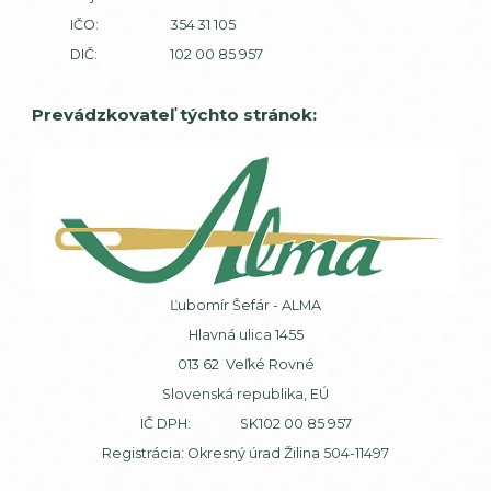
IČO: 354 31 105
DIČ: 102 00 85 957
Prevádzkovateľ týchto stránok:
Ľubomír Šefár - ALMA
Hlavná ulica 1455
013 62 Veľké Rovné
Slovenská republika, EÚ
IČ DPH: SK102 00 85 957
Registrácia: Okresný úrad Žilina 504-11497