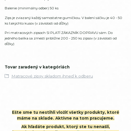
Balenie (minimálny odber) 50 ks
Zips je zviazaný každý samostatne gumičkou. V balení sáčku je 40 - 50
ks takýchto kusov (v závislosti od dĺžky)
Pri matracových zipsoch SI PLATÍ ZÁKAZNÍK DOPRAVU sám. Do
jedného balíka sa zmestí približne 200 - 250 ks zipsov (v závislosti od
dĺžky)
Tovar zaradený v kategóriách
Matracové zipsy skladom ihneď k odberu
Ešte sme tu nestihli vložiť všetky produkty, ktoré
máme na sklade. Aktívne na tom pracujeme.
Ak hľadáte produkt, ktorý ste tu nenašli,