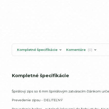
Kompletné špecifikácie
Komentáre
0
Kompletné špecifikácie
Špirálový zips so 6 mm šprirálovým zatváracím článkom urč
Prevedenie zipsu - DELITEĽNÝ
Prevedenie bežca - autolock lakovaný do farby stuhy. Na 