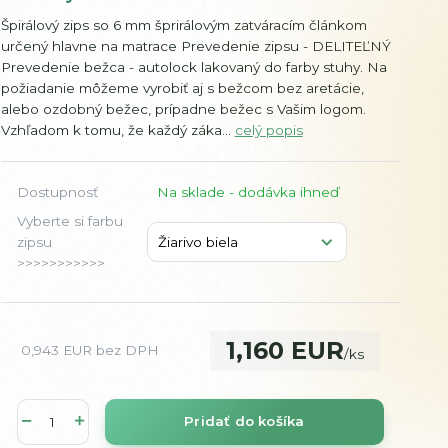
Špirálový zips so 6 mm šprirálovým zatváracím článkom
určený hlavne na matrace Prevedenie zipsu - DELITEĽNÝ
Prevedenie bežca - autolock lakovaný do farby stuhy. Na
požiadanie môžeme vyrobiť aj s bežcom bez aretácie,
alebo ozdobný bežec, prípadne bežec s Vašim logom.
Vzhľadom k tomu, že každý záka...
celý popis
Dostupnosť
Na sklade - dodávka ihneď
Vyberte si farbu
zipsu
>>>>>>>>>>>
1,160 EUR
0,943 EUR
bez DPH
/
ks
Pridať do košíka