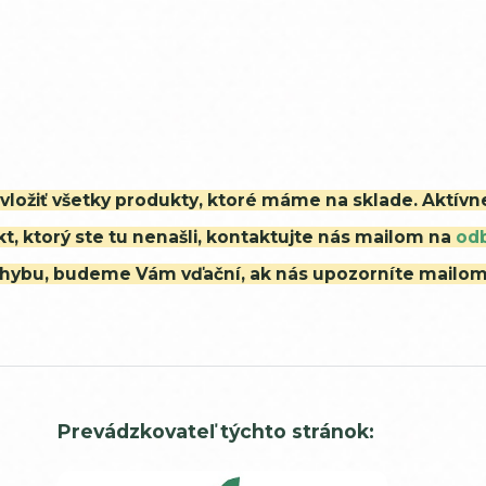
i vložiť všetky produkty, ktoré máme na sklade. Aktív
t, ktorý ste tu nenašli, kontaktujte nás mailom na
od
ú chybu, budeme Vám vďační, ak nás upozorníte mailo
Prevádzkovateľ týchto stránok: