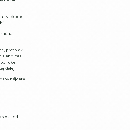
a. Niektoré
ní.
y začnú
pe, preto ak
m alebo cez
V ponuke
j ďalej).
ipsov nájdete
slosti od