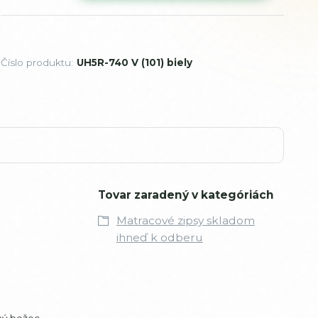
Číslo produktu:
UH5R-740 V (101) biely
Tovar zaradený v kategóriách
Matracové zipsy skladom
ihneď k odberu
ný bežec,