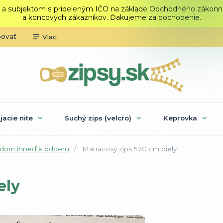
 a subjektom s prideleným IČO na základe Obchodného zákonníka.
a koncových zákazníkov. Ďakujeme za pochopenie.
povať
Viac
ijacie nite
Suchý zips (velcro)
Keprovka
adom ihneď k odberu
Matracový zips 570 cm biely
ely