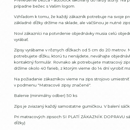
prípadne bežec s Vašim logom.
Vzhľadom k tomu, že každý zákazník potrebuje na svoje pro
základné dĺžky držíme na sklade, ale väčšinou je nutné zip
Noví zákazníci na potvrdenie objednávky musia celú objedn
vyrábať.
Zipsy vyrábame v rôznych dĺžkach od 5 cm do 20 metrov. Ni
potrebujete dĺžku, ktorú tu nenájdete, neváhajte objedná
kontaktný formulár. Rovnako ak potrebujete matracový zips 
držíme okolo 40 farieb, z ktorým vieme do 14 dní vyrobiť matr
Na požiadanie zákazníkov vieme na zips strojovo umiestniť
v podmenu "Matracové zipsy značené".
Balenie (minimálny odber) 50 ks
Zips je zviazaný každý samostatne gumičkou. V balení sáčku 
Pri matracových zipsoch SI PLATÍ ZÁKAZNÍK DOPRAVU sám. D
dĺžky)