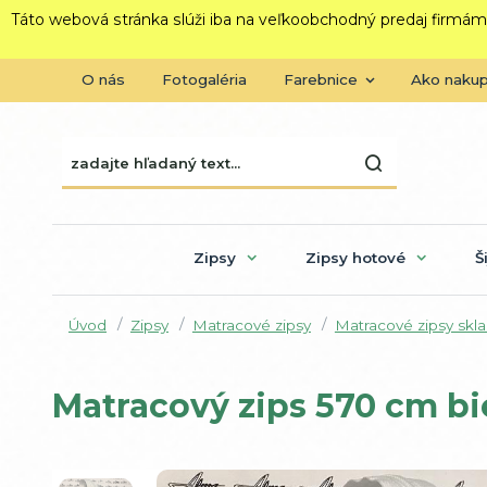
Táto webová stránka slúži iba na veľkoobchodný predaj firmám
O nás
Fotogaléria
Farebnice
Ako naku
Zipsy
Zipsy hotové
Š
Úvod
Zipsy
Matracové zipsy
Matracové zipsy skl
Matracový zips 570 cm bi