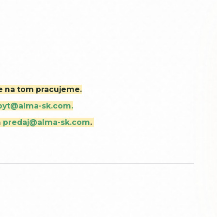
ne na tom pracujeme.
byt@alma-sk.com.
m
predaj@alma-sk.com
.