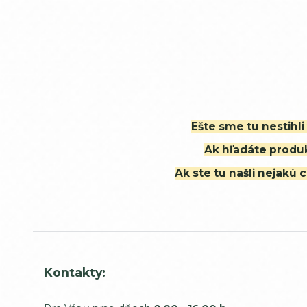
Ešte sme tu nestihl
Ak hľadáte produk
Ak ste tu našli nejak
Kontakty: