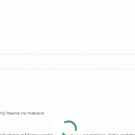
ený hlavne na matrace
požiadanie môžeme vyrobiť aj s bežcom bez aretácie, alebo ozdob