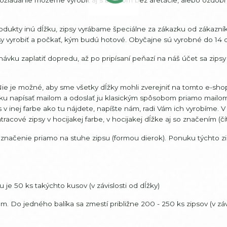
dukty inú dĺžku, zipsy vyrábame špeciálne za zákazku od zákazník
sy vyrobiť a počkať, kým budú hotové. Obyčajne sú vyrobné do 14 d
ávku zaplatiť dopredu, až po pripísaní peňazí na náš účet sa zips
e je možné, aby sme všetky dĺžky mohli zverejniť na tomto e-sho
vku napísať mailom a odoslať ju klasickým spôsobom priamo mailo
v inej farbe ako tu nájdete, napíšte nám, radi Vám ich vyrobíme. 
acové zipsy v hocijakej farbe, v hocijakej dĺžke aj so značením (číta
 značenie priamo na stuhe zipsu (formou dierok). Ponuku týchto z
je 50 ks takýchto kusov (v závislosti od dĺžky)
o jedného balíka sa zmestí približne 200 - 250 ks zipsov (v závi