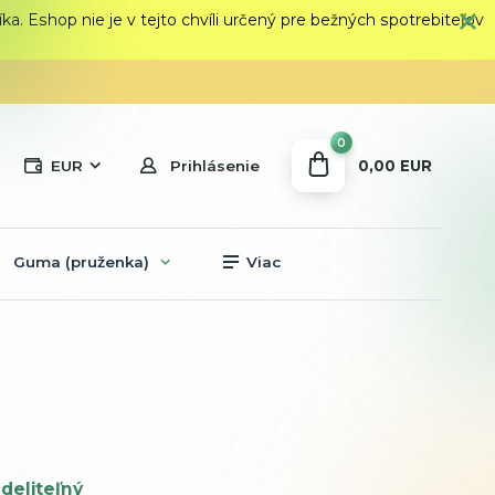
 Eshop nie je v tejto chvíli určený pre bežných spotrebiteľov
0
0,00 EUR
EUR
Prihlásenie
Guma (pruženka)
Viac
deliteľný