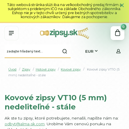
Táto webová stránka slúži iba na veľkoobchodný predaj firmám a
subjektom s prideleným IČO na základe Obchodného zákonníka.
Eshop nie je v tejto chvíli určený pre bežných spotrebiteľov a
koncových zákazníkov. Ďakujeme za pochopenie.
0
EUR
Úvod
Zipsy
Hotové zipsy
Kovové zipsy
Kovové zipsy VT10 (5
mm) nedeliteľné - stále
Kovové zipsy VT10 (5 mm)
nedeliteľné - stále
Ak ste tu zipsy, ktoré potrebujete, nenašli, napíšte nám na:
odbyt@alma-sk.com
. Urobíme Vám cenovú ponuku na