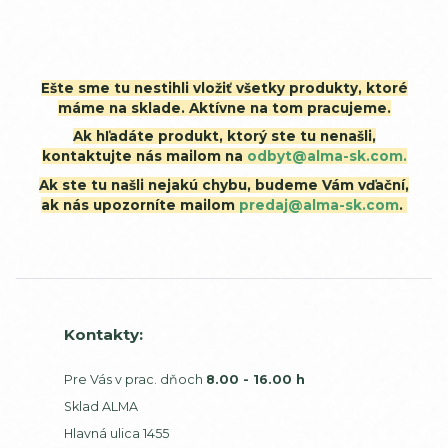
Ešte sme tu nestihli vložiť všetky produkty, ktoré
máme na sklade. Aktívne na tom pracujeme.
Ak hľadáte produkt, ktorý ste tu nenašli,
kontaktujte nás mailom na
odbyt@alma-sk.com.
Ak ste tu našli nejakú chybu, budeme Vám vďační,
ak nás upozorníte mailom
predaj@alma-sk.com
.
Kontakty:
Pre Vás v prac. dňoch
8.00 - 16.00 h
Sklad ALMA
Hlavná ulica 1455