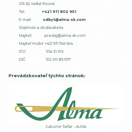
013 62 Veľké Rovné
Tel:
+421 911 802 951
E-mail:
odbyt@alma-sk.com
Sťažnosti a dodávatelia:
Majiteľ:
predaj@alma-sk.com
Majiteľ mobil:
+421 911 746 544
IČO: 354 31 105
DIČ: 102 00 85 957
Prevádzkovateľ týchto stránok:
Ľubomír Šefár - ALMA