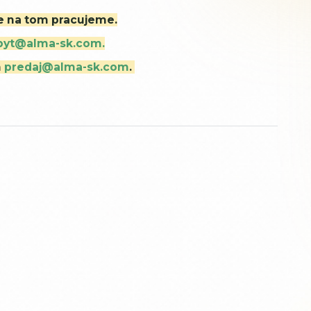
ne na tom pracujeme.
byt@alma-sk.com.
m
predaj@alma-sk.com
.