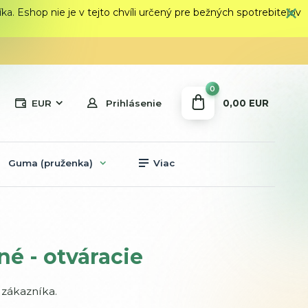
 Eshop nie je v tejto chvíli určený pre bežných spotrebiteľov
0
0,00 EUR
EUR
Prihlásenie
Guma (pruženka)
Viac
né - otváracie
 zákazníka.