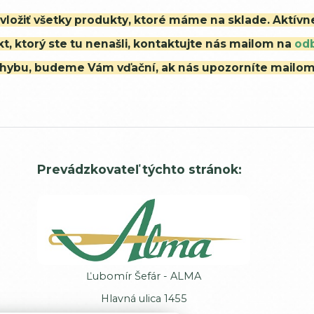
i vložiť všetky produkty, ktoré máme na sklade. Aktív
t, ktorý ste tu nenašli, kontaktujte nás mailom na
od
ú chybu, budeme Vám vďační, ak nás upozorníte mailo
Prevádzkovateľ týchto stránok:
Ľubomír Šefár - ALMA
Hlavná ulica 1455