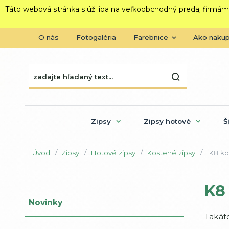
Táto webová stránka slúži iba na veľkoobchodný predaj firmám
O nás
Fotogaléria
Farebnice
Ako naku
Zipsy
Zipsy hotové
Š
Úvod
Zipsy
Hotové zipsy
Kostené zipsy
K8 kos
K8 
Novinky
Takát