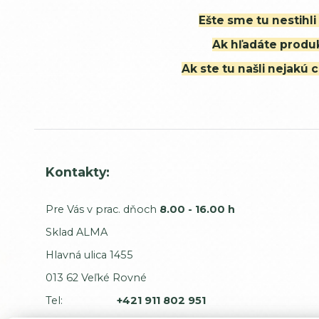
Ešte sme tu nestihl
Ak hľadáte produk
Ak ste tu našli nejak
Kontakty:
Pre Vás v prac. dňoch
8.00 - 16.00 h
Sklad ALMA
Hlavná ulica 1455
013 62 Veľké Rovné
Tel:
+421 911 802 951