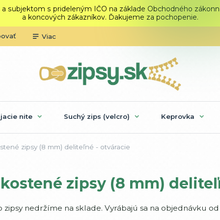
 a subjektom s prideleným IČO na základe Obchodného zákonníka.
a koncových zákazníkov. Ďakujeme za pochopenie.
povať
Viac
ijacie nite
Suchý zips (velcro)
Keprovka
tené zipsy (8 mm) deliteľné - otváracie
kostené zipsy (8 mm) deliteľ
o zipsy nedržíme na sklade. Vyrábajú sa na objednávku od