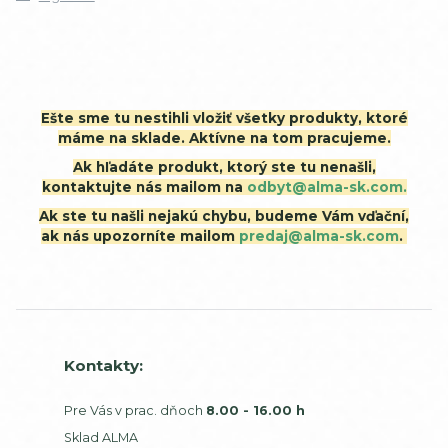
Ešte sme tu nestihli vložiť všetky produkty, ktoré
máme na sklade. Aktívne na tom pracujeme.
Ak hľadáte produkt, ktorý ste tu nenašli,
kontaktujte nás mailom na
odbyt@alma-sk.com.
Ak ste tu našli nejakú chybu, budeme Vám vďační,
ak nás upozorníte mailom
predaj@alma-sk.com
.
Kontakty:
Pre Vás v prac. dňoch
8.00 - 16.00 h
Sklad ALMA