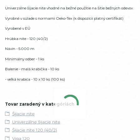
Univerzálne šijacie nite vhodné na bežné použitie na šitie bežných odevov.
Vyrobné v súlade s normami Oeko-Tex (k dispozícii platný certifikát)
Vyrobené v EÚ
Hrúbka nite - 120 (40/2)
Návin - 5.000 m
Minimálny odber - 1 ks
Balenie - malá krabička - 10 ks
- veľká krabica - 10 x 10 ks (100 ks)
Tovar zaradený v kategóriách
Šijacie nite
Univerzálne šijacie nite
Šijacie nite 120 (40/2)
Viga 120