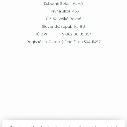
Ľubomír Šefár - ALMA
Hlavná ulica 1455
013 62 Veľké Rovné
Slovenská republika, EÚ
IČ DPH: SK102 00 85 957
Registrácia: Okresný úrad Žilina 504-11497