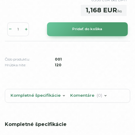
0,950 EUR
bez DPH
1,168 EUR
/
ks
Pridať do košíka
Číslo produktu:
001
Hrúbka nite:
120
Kompletné špecifikácie
Komentáre
0
Kompletné špecifikácie