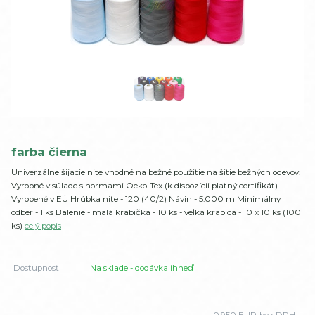
farba čierna
Univerzálne šijacie nite vhodné na bežné použitie na šitie bežných odevov.
Vyrobné v súlade s normami Oeko-Tex (k dispozícii platný certifikát)
Vyrobené v EÚ Hrúbka nite - 120 (40/2) Návin - 5.000 m Minimálny
odber - 1 ks Balenie - malá krabička - 10 ks - veľká krabica - 10 x 10 ks (100
ks)
celý popis
Dostupnosť
Na sklade - dodávka ihneď