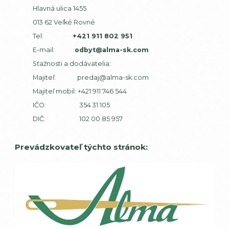
Hlavná ulica 1455
013 62 Veľké Rovné
Tel:
+421 911 802 951
E-mail:
odbyt@alma-sk.com
Sťažnosti a dodávatelia:
Majiteľ:
predaj@alma-sk.com
Majiteľ mobil:
+421 911 746 544
IČO: 354 31 105
DIČ: 102 00 85 957
Prevádzkovateľ týchto stránok: