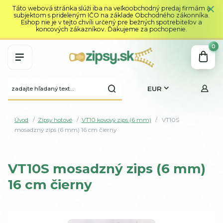
Táto webová stránka slúži iba na veľkoobchodný predaj firmám a
subjektom s prideleným IČO na základe Obchodného zákonníka.
Eshop nie je v tejto chvíli určený pre bežných spotrebiteľov a
koncových zákazníkov. Ďakujeme za pochopenie.
0
EUR
Úvod
Zipsy hotové
VT10 kovový zips (6 mm)
VT10S
mosadzný zips (6 mm) 16 cm čierny
VT10S mosadzný zips (6 mm)
16 cm čierny