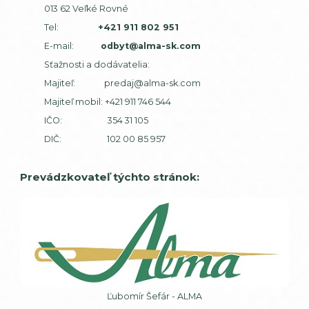
013 62 Veľké Rovné
Tel:
+421 911 802 951
E-mail:
odbyt@alma-sk.com
Sťažnosti a dodávatelia:
Majiteľ:
predaj@alma-sk.com
Majiteľ mobil:
+421 911 746 544
IČO: 354 31 105
DIČ: 102 00 85 957
Prevádzkovateľ týchto stránok:
Ľubomír Šefár - ALMA