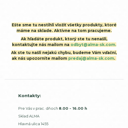
Ešte sme tu nestihli vložiť všetky produkty, ktoré
máme na sklade. Aktívne na tom pracujeme.
Ak hľadáte produkt, ktorý ste tu nenašli,
kontaktujte nás mailom na
odbyt@alma-sk.com.
Ak ste tu našli nejakú chybu, budeme Vám vďační,
ak nás upozorníte mailom
predaj@alma-sk.com
.
Kontakty:
Pre Vás v prac. dňoch
8.00 - 16.00 h
Sklad ALMA
Hlavná ulica 1455