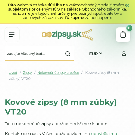
Táto webová stránka slúži iba na veľkoobchodný predaj firmám a
subjektom s prideleným IČO na základe Obchodného zákonníka.
Eshop nie je v tejto chvíli určený pre bežných spotrebiteľov a
koncových zákazníkov. Ďakujeme za pochopenie.
0
EUR
Úvod
Zipsy
Nekonečné zipsy a bežce
Kovové zipsy (8 mm
zúbky) VT20
Kovové zipsy (8 mm zúbky)
VT20
Tieto nekonečné zipsy a bežce nedržíme skladom.
Kontaktujte nás s Vašimi požiadavkami na
odbyt@alma-