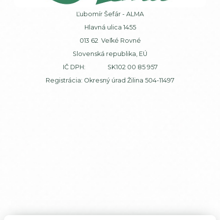
Ľubomír Šefár - ALMA
Hlavná ulica 1455
013 62 Veľké Rovné
Slovenská republika, EÚ
IČ DPH: SK102 00 85 957
Registrácia: Okresný úrad Žilina 504-11497