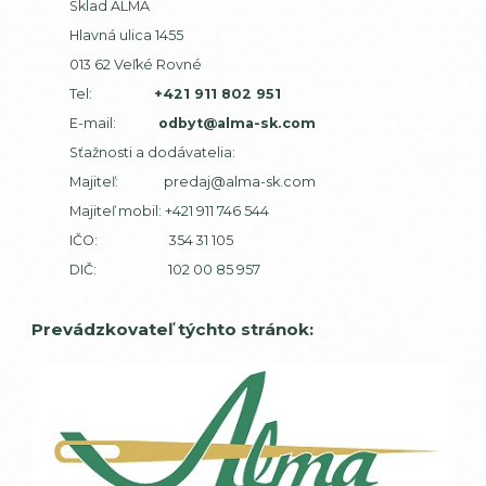
Sklad ALMA
Hlavná ulica 1455
013 62 Veľké Rovné
Tel:
+421 911 802 951
E-mail:
odbyt@alma-sk.com
Sťažnosti a dodávatelia:
Majiteľ:
predaj@alma-sk.com
Majiteľ mobil:
+421 911 746 544
IČO: 354 31 105
DIČ: 102 00 85 957
Prevádzkovateľ týchto stránok: