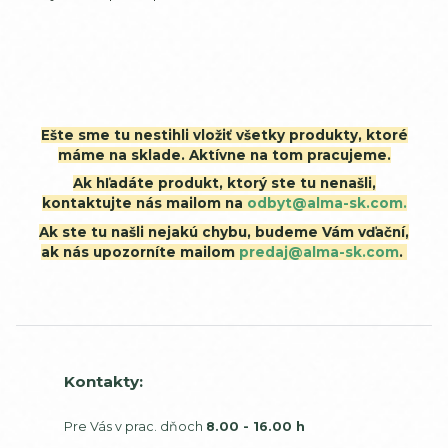
Ešte sme tu nestihli vložiť všetky produkty, ktoré
máme na sklade. Aktívne na tom pracujeme.
Ak hľadáte produkt, ktorý ste tu nenašli,
kontaktujte nás mailom na
odbyt@alma-sk.com.
Ak ste tu našli nejakú chybu, budeme Vám vďační,
ak nás upozorníte mailom
predaj@alma-sk.com
.
Kontakty:
Pre Vás v prac. dňoch
8.00 - 16.00 h