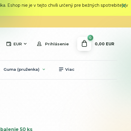
 Eshop nie je v tejto chvíli určený pre bežných spotrebiteľov
0
0,00 EUR
EUR
Prihlásenie
Guma (pruženka)
Viac
balenie 50 ks