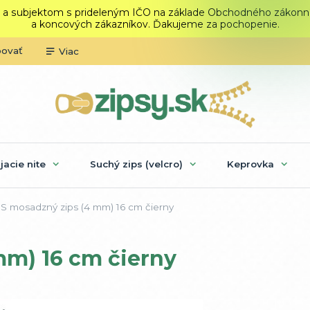
 a subjektom s prideleným IČO na základe Obchodného zákonníka.
a koncových zákazníkov. Ďakujeme za pochopenie.
povať
Viac
ijacie nite
Suchý zips (velcro)
Keprovka
S mosadzný zips (4 mm) 16 cm čierny
mm) 16 cm čierny