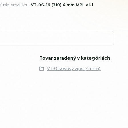
Číslo produktu:
VT-0S-16 (310) 4 mm MPL al. i
Tovar zaradený v kategóriách
VT-0 kovový zips (4 mm)