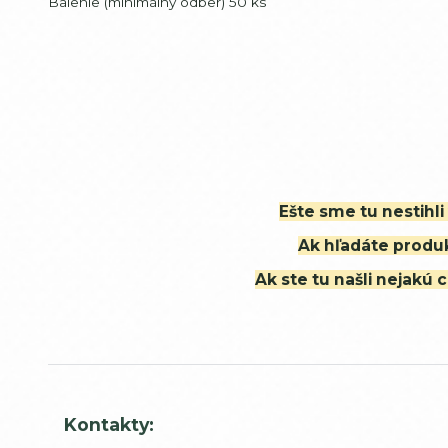
Balenie (minimálny odber) 50 ks
Ešte sme tu nestihl
Ak hľadáte produk
Ak ste tu našli nejak
Kontakty: