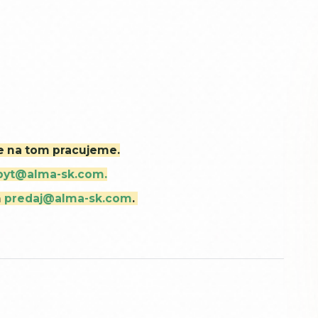
ne na tom pracujeme.
byt@alma-sk.com.
m
predaj@alma-sk.com
.