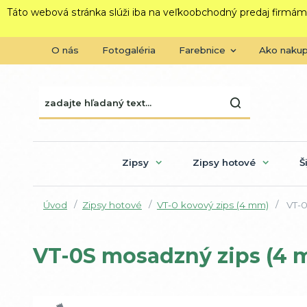
Táto webová stránka slúži iba na veľkoobchodný predaj firmám
O nás
Fotogaléria
Farebnice
Ako naku
Zipsy
Zipsy hotové
Š
Úvod
Zipsy hotové
VT-0 kovový zips (4 mm)
VT-0
VT-0S mosadzný zips (4 