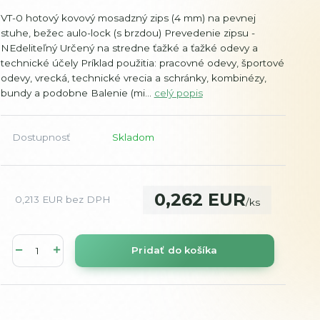
VT-0 hotový kovový mosadzný zips (4 mm) na pevnej
stuhe, bežec aulo-lock (s brzdou) Prevedenie zipsu -
NEdeliteľný Určený na stredne ťažké a ťažké odevy a
technické účely Príklad použitia: pracovné odevy, športové
odevy, vrecká, technické vrecia a schránky, kombinézy,
bundy a podobne Balenie (mi...
celý popis
Dostupnosť
Skladom
0,262 EUR
0,213 EUR
bez DPH
/
ks
Pridať do košíka