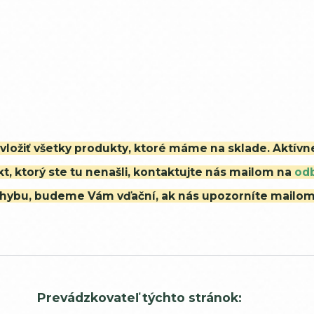
i vložiť všetky produkty, ktoré máme na sklade. Aktív
t, ktorý ste tu nenašli, kontaktujte nás mailom na
od
ú chybu, budeme Vám vďační, ak nás upozorníte mailo
Prevádzkovateľ týchto stránok: