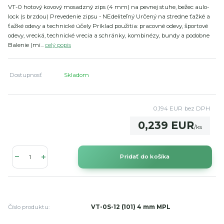
VT-0 hotový kovový mosadzný zips (4 mm) na pevnej stuhe, bežec aulo-
lock (s brzdou) Prevedenie zipsu - NEdeliteľný Určený na stredne ťažké a
ťažké odevy a technické účely Príklad použitia: pracovné odevy, športové
odevy, vrecká, technické vrecia a schránky, kombinézy, bundy a podobne
Balenie (mi...
celý popis
Dostupnosť
Skladom
0,194 EUR
bez DPH
0,239 EUR
/
ks
Pridať do košíka
Číslo produktu:
VT-0S-12 (101) 4 mm MPL