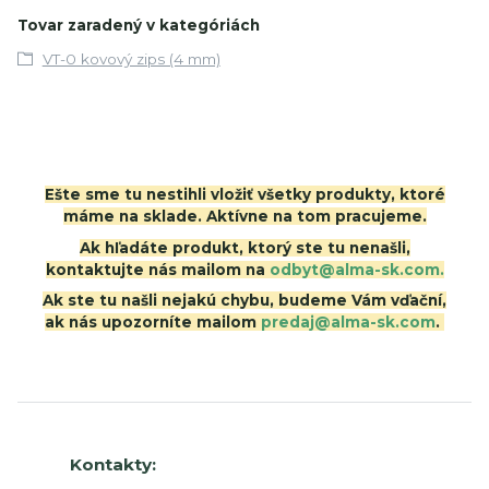
Tovar zaradený v kategóriách
VT-0 kovový zips (4 mm)
Ešte sme tu nestihli vložiť všetky produkty, ktoré
máme na sklade. Aktívne na tom pracujeme.
Ak hľadáte produkt, ktorý ste tu nenašli,
kontaktujte nás mailom na
odbyt@alma-sk.com.
Ak ste tu našli nejakú chybu, budeme Vám vďační,
ak nás upozorníte mailom
predaj@alma-sk.com
.
Kontakty: