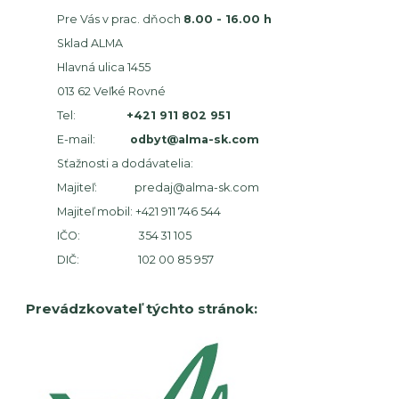
Pre Vás v prac. dňoch
8.00 - 16.00 h
Sklad ALMA
Hlavná ulica 1455
013 62 Veľké Rovné
Tel:
+421 911 802 951
E-mail:
odbyt@alma-sk.com
Sťažnosti a dodávatelia:
Majiteľ:
predaj@alma-sk.com
Majiteľ mobil:
+421 911 746 544
IČO: 354 31 105
DIČ: 102 00 85 957
Prevádzkovateľ týchto stránok: