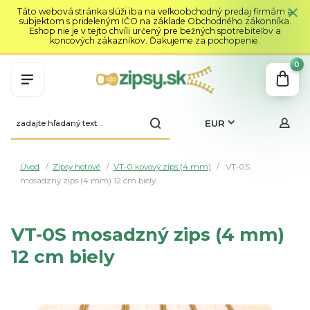
Táto webová stránka slúži iba na veľkoobchodný predaj firmám a
subjektom s prideleným IČO na základe Obchodného zákonníka.
Eshop nie je v tejto chvíli určený pre bežných spotrebiteľov a
koncových zákazníkov. Ďakujeme za pochopenie.
0
EUR
Úvod
Zipsy hotové
VT-0 kovový zips (4 mm)
VT-0S
mosadzný zips (4 mm) 12 cm biely
VT-0S mosadzný zips (4 mm)
12 cm biely