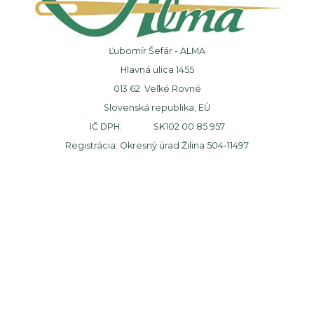
Ľubomír Šefár - ALMA
Hlavná ulica 1455
013 62 Veľké Rovné
Slovenská republika, EÚ
IČ DPH: SK102 00 85 957
Registrácia: Okresný úrad Žilina 504-11497