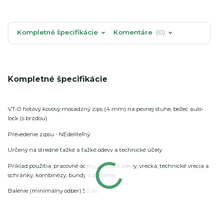
Kompletné špecifikácie
Komentáre
0
Kompletné špecifikácie
VT-0 hotový kovový mosadzný zips (4 mm) na pevnej stuhe, bežec aulo-
lock (s brzdou)
Prevedenie zipsu - NEdeliteľný
Určený na stredne ťažké a ťažké odevy a technické účely
Príklad použitia: pracovné odevy, športové odevy, vrecká, technické vrecia a
schránky, kombinézy, bundy a podobne
Balenie (minimálny odber) 50 ks