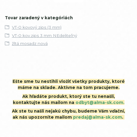
Tovar zaradený v kategóriách
VT-0 kovový zips (3 mm)
VT-0 kov.zips 3 mm NEdeliteľný
žltá mosadz nová
Ešte sme tu nestihli vložiť všetky produkty, ktoré
máme na sklade. Aktívne na tom pracujeme.
Ak hľadáte produkt, ktorý ste tu nenašli,
kontaktujte nás mailom na
odbyt@alma-sk.com.
Ak ste tu našli nejakú chybu, budeme Vám vďační,
ak nás upozorníte mailom
predaj@alma-sk.com
.