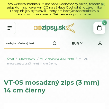
Táto webová stránka slúži iba na veľkoobchodný predaj firmám a
subjektom s prideleným IČO na základe Obchodného zákonníka.
Eshop nie je v tejto chvíli určený pre bežných spotrebiteľov a
koncových zákazníkov. Ďakujeme za pochopenie.
0
EUR
Úvod
Zipsy hotové
VT-0 kovový zips (3 mm)
VT-0S
mosadzný zips (3 mm) 14 cm čierny
VT-0S mosadzný zips (3 mm)
14 cm čierny