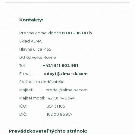
Kontakty:
Pre Vás v prac. dňoch
8.00 - 16.00 h
Sklad ALMA
Hlavná ulica 1455
013 62 Veľké Rovné
Tel:
+421 911 802 951
E-mail:
odbyt@alma-sk.com
Sťažnosti a dodávatelia:
Majiteľ:
predaj@alma-sk.com
Majiteľ mobil:
+421 911 746 544
IČO: 354 31 105
DIČ: 102 00 85 957
Prevádzkovateľ týchto stránok: