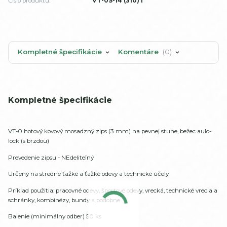
Číslo produktu:
VT-0S-14 (310) I
Kompletné špecifikácie
Komentáre
0
Kompletné špecifikácie
VT-0 hotový kovový mosadzný zips (3 mm) na pevnej stuhe, bežec aulo-
lock (s brzdou)
Prevedenie zipsu - NEdeliteľný
Určený na stredne ťažké a ťažké odevy a technické účely
Príklad použitia: pracovné odevy, športové odevy, vrecká, technické vrecia a
schránky, kombinézy, bundy a podobne
Balenie (minimálny odber) 50 ks