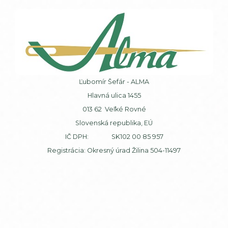
Ľubomír Šefár - ALMA
Hlavná ulica 1455
013 62 Veľké Rovné
Slovenská republika, EÚ
IČ DPH: SK102 00 85 957
Registrácia: Okresný úrad Žilina 504-11497