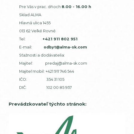
Pre Vás v prac. dňoch
8.00 - 16.00 h
Sklad ALMA
Hlavná ulica 1455
013 62 Veľké Rovné
Tel:
+421 911 802 951
E-mail:
odbyt@alma-sk.com
Sťažnosti a dodávatelia:
Majiteľ:
predaj@alma-sk.com
Majiteľ mobil:
+421 911 746 544
IČO: 354 31 105
DIČ: 102 00 85 957
Prevádzkovateľ týchto stránok: