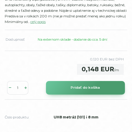
autoplachty, obaly, ťažké obaly, tašky, diplomatky, batoky, ruksaky, bežné,
stredné a ťažké odevy a podobne. Nájde si uplatnenie aj v technickej oblasti
Predáva sa v rolkách 200 m (nie je možné predať menej ako jednu rolku)
Minimálny od...
celý popis
Dostupnosť
Na externom sklade - dodanie do cca. 5 dní
0,120 EUR
bez DPH
0,148 EUR
/
m
Pridať do košíka
Číslo produktu:
UH8 metráž (101) i 8 mm