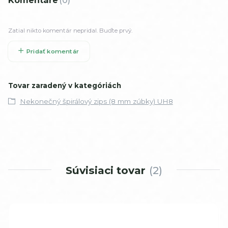
Komentáre
0
Zatial nikto komentár nepridal. Buďte prvý.
Pridať komentár
Tovar zaradený v kategóriách
Nekonečný špirálový zips (8 mm zúbky) UH8
Súvisiaci tovar
2