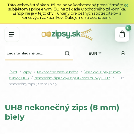
Táto webová stránka slúži iba na veľkoobchodný predaj firmám a
subjektom s prideleným IČO na základe Obchodného zákonníka.
Eshop nie je v tejto chvíli určený pre bežných spotrebiteľov a
koncových zákazníkov. Ďakujeme za pochopenie.
0
EUR
Úvod
Zipsy
Nekonečné zipsy a bežce
Špirálové zipsy (8 mm
zúbky) UH8
Nekonečný špirálový zips (8 mm zúbky) UH8
UH8
nekonečný zips (8 mm) biely
UH8 nekonečný zips (8 mm)
biely