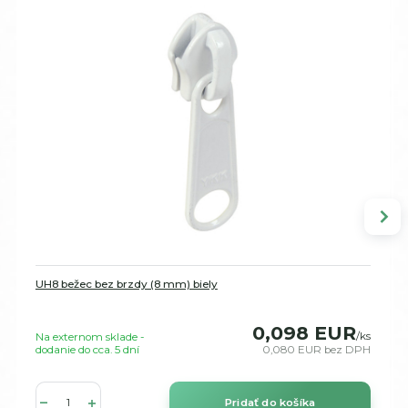
UH8 bežec bez brzdy (8 mm) biely
0,098 EUR
/
ks
Na externom sklade -
dodanie do cca. 5 dní
0,080 EUR
bez DPH
Pridať do košíka