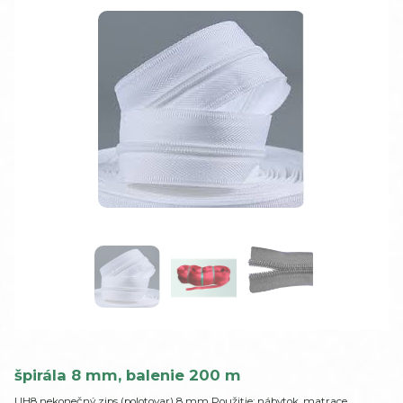
špirála 8 mm, balenie 200 m
UH8 nekonečný zips (polotovar) 8 mm Použitie: nábytok, matrace,