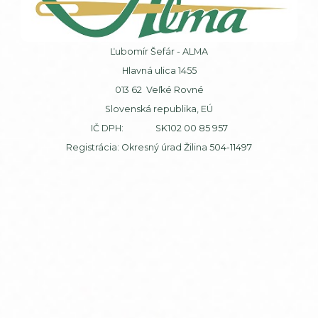
Ľubomír Šefár - ALMA
Hlavná ulica 1455
013 62 Veľké Rovné
Slovenská republika, EÚ
IČ DPH: SK102 00 85 957
Registrácia: Okresný úrad Žilina 504-11497