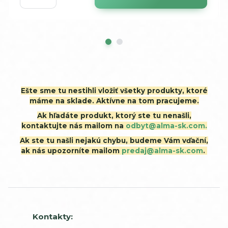
Ešte sme tu nestihli vložiť všetky produkty, ktoré
máme na sklade. Aktívne na tom pracujeme.
Ak hľadáte produkt, ktorý ste tu nenašli,
kontaktujte nás mailom na
odbyt@alma-sk.com.
Ak ste tu našli nejakú chybu, budeme Vám vďační,
ak nás upozorníte mailom
predaj@alma-sk.com
.
Kontakty: