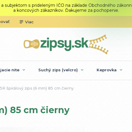
 a subjektom s prideleným IČO na základe Obchodného zákonníka.
a koncových zákazníkov. Ďakujeme za pochopenie.
povať
Viac
ijacie nite
Suchý zips (velcro)
Keprovka
R špirálový zips (6 mm) 85 cm čierny
m) 85 cm čierny