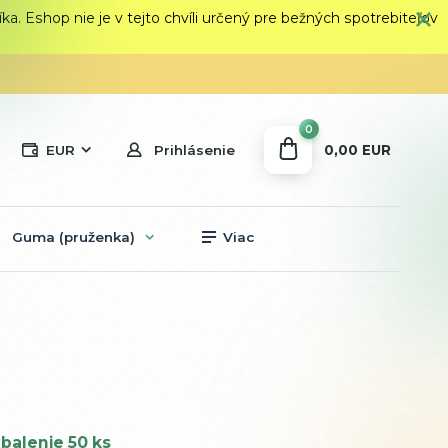
 Eshop nie je v tejto chvíli určený pre bežných spotrebiteľov
0
0,00 EUR
EUR
Prihlásenie
Guma (pruženka)
Viac
balenie 50 ks