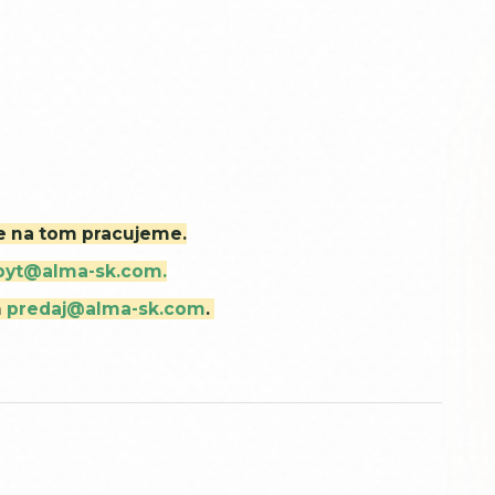
ne na tom pracujeme.
byt@alma-sk.com.
m
predaj@alma-sk.com
.