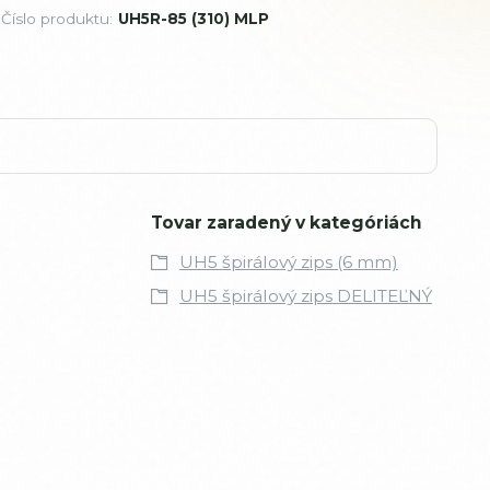
Číslo produktu:
UH5R-85 (310) MLP
Tovar zaradený v kategóriách
UH5 špirálový zips (6 mm)
UH5 špirálový zips DELITEĽNÝ