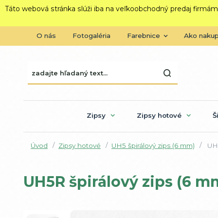
Táto webová stránka slúži iba na veľkoobchodný predaj firmám
O nás
Fotogaléria
Farebnice
Ako naku
Zipsy
Zipsy hotové
Š
Úvod
Zipsy hotové
UH5 špirálový zips (6 mm)
UH5
UH5R špirálový zips (6 m