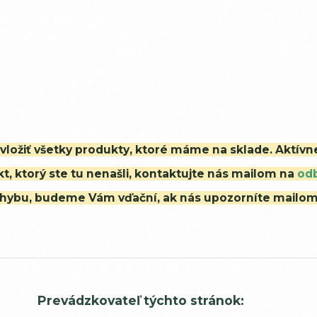
i vložiť všetky produkty, ktoré máme na sklade. Aktív
t, ktorý ste tu nenašli, kontaktujte nás mailom na
od
ú chybu, budeme Vám vďační, ak nás upozorníte mailo
Prevádzkovateľ týchto stránok: