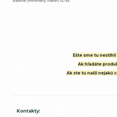
Balenie (minimálny odber) 50 ks
Ešte sme tu nestihl
Ak hľadáte produk
Ak ste tu našli nejak
Kontakty: