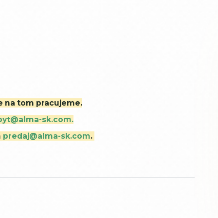
ne na tom pracujeme.
byt@alma-sk.com.
m
predaj@alma-sk.com
.