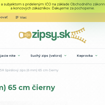
 a subjektom s prideleným IČO na základe Obchodného zákonníka.
a koncových zákazníkov. Ďakujeme za pochopenie.
povať
Viac
ijacie nite
Suchý zips (velcro)
Keprovka
R špirálový zips (6 mm) 65 cm čierny
m) 65 cm čierny