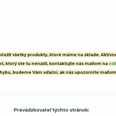
i vložiť všetky produkty, ktoré máme na sklade. Aktív
t, ktorý ste tu nenašli, kontaktujte nás mailom na
od
ú chybu, budeme Vám vďační, ak nás upozorníte mailo
Prevádzkovateľ týchto stránok: