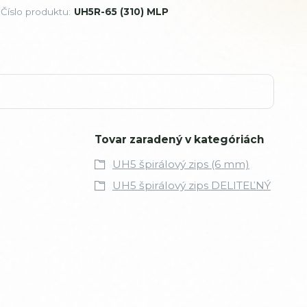
Číslo produktu:
UH5R-65 (310) MLP
Tovar zaradený v kategóriách
UH5 špirálový zips (6 mm)
UH5 špirálový zips DELITEĽNÝ