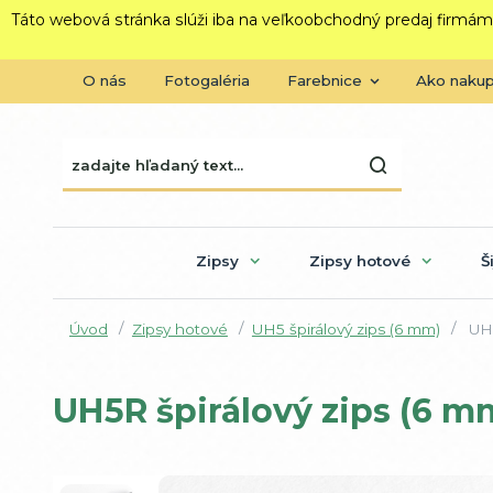
Táto webová stránka slúži iba na veľkoobchodný predaj firmám
O nás
Fotogaléria
Farebnice
Ako naku
Zipsy
Zipsy hotové
Š
Úvod
Zipsy hotové
UH5 špirálový zips (6 mm)
UH5
UH5R špirálový zips (6 m