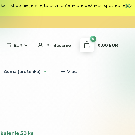
 Eshop nie je v tejto chvíli určený pre bežných spotrebiteľov
0
0,00 EUR
EUR
Prihlásenie
Guma (pruženka)
Viac
balenie 50 ks