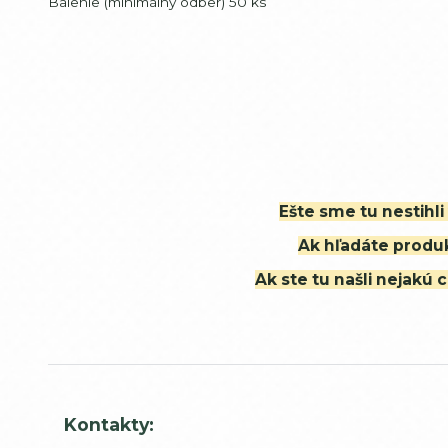
Balenie (minimálny odber) 50 ks
Ešte sme tu nestihl
Ak hľadáte produk
Ak ste tu našli nejak
Kontakty: