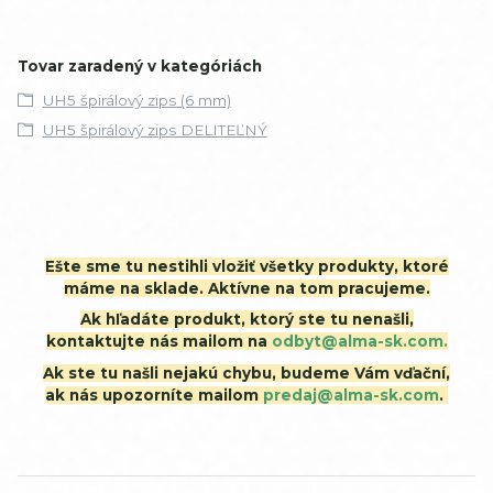
Tovar zaradený v kategóriách
UH5 špirálový zips (6 mm)
UH5 špirálový zips DELITEĽNÝ
Ešte sme tu nestihli vložiť všetky produkty, ktoré
máme na sklade. Aktívne na tom pracujeme.
Ak hľadáte produkt, ktorý ste tu nenašli,
kontaktujte nás mailom na
odbyt@alma-sk.com.
Ak ste tu našli nejakú chybu, budeme Vám vďační,
ak nás upozorníte mailom
predaj@alma-sk.com
.