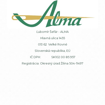
Ľubomír Šefár - ALMA
Hlavná ulica 1455
013 62 Veľké Rovné
Slovenská republika, EÚ
IČ DPH: SK102 00 85 957
Registrácia: Okresný úrad Žilina 504-11497