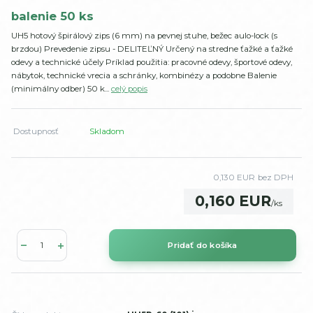
balenie 50 ks
UH5 hotový špirálový zips (6 mm) na pevnej stuhe, bežec aulo-lock (s
brzdou) Prevedenie zipsu - DELITEĽNÝ Určený na stredne ťažké a ťažké
odevy a technické účely Príklad použitia: pracovné odevy, športové odevy,
nábytok, technické vrecia a schránky, kombinézy a podobne Balenie
(minimálny odber) 50 k...
celý popis
Dostupnosť
Skladom
0,130 EUR
bez DPH
0,160 EUR
/
ks
Pridať do košíka