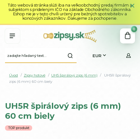
Táto webová stránka slúži iba na veľkoobchodný predaj firmám a
subjektom s prideleným IČO na základe Obchodného zákonníka.
Eshop nie je v tejto chvíli určený pre bežných spotrebiteľov a
koncových zákazníkov. Ďakujeme za pochopenie.
0
EUR
Úvod
Zipsy hotové
UH5 špirálový zips (6 mm)
UH5R špirálový
zips (6 mm) 60 cm biely
UH5R špirálový zips (6 mm)
60 cm biely
TOP produkt