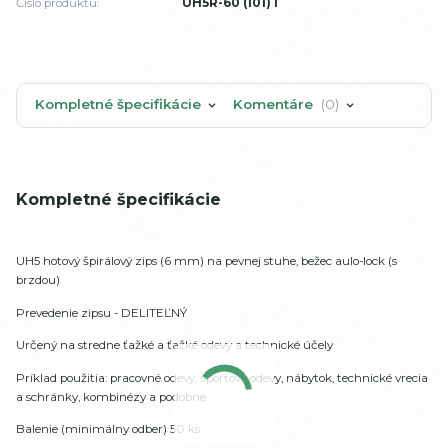
Číslo produktu:
UH5R-60 (101) i
Kompletné špecifikácie
Komentáre
0
Kompletné špecifikácie
UH5 hotový špirálový zips (6 mm) na pevnej stuhe, bežec aulo-lock (s
brzdou)
Prevedenie zipsu - DELITEĽNÝ
Určený na stredne ťažké a ťažké odevy a technické účely
Príklad použitia: pracovné odevy, športové odevy, nábytok, technické vrecia
a schránky, kombinézy a podobne
Balenie (minimálny odber) 50 ks