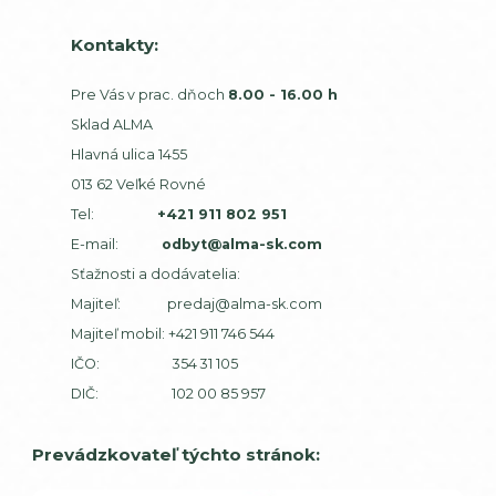
Kontakty:
Pre Vás v prac. dňoch
8.00 - 16.00 h
Sklad ALMA
Hlavná ulica 1455
013 62 Veľké Rovné
Tel:
+421 911 802 951
E-mail:
odbyt@alma-sk.com
Sťažnosti a dodávatelia:
Majiteľ:
predaj@alma-sk.com
Majiteľ mobil:
+421 911 746 544
IČO: 354 31 105
DIČ: 102 00 85 957
Prevádzkovateľ týchto stránok: