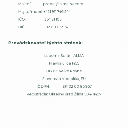
Majiteľ:
predaj@alma-sk.com
Majiteľ mobil:
+421 911 746 544
IČO: 354 31 105
DIČ: 102 00 85 957
Prevádzkovateľ týchto stránok:
Ľubomír Šefár - ALMA
Hlavná ulica 1455
013 62 Veľké Rovné
Slovenská republika, EÚ
IČ DPH: SK102 00 85 957
Registrácia: Okresný úrad Žilina 504-11497