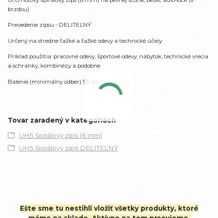
brzdou)
Prevedenie zipsu - DELITEĽNÝ
Určený na stredne ťažké a ťažké odevy a technické účely
Príklad použitia: pracovné odevy, športové odevy, nábytok, technické vrecia
a schránky, kombinézy a podobne
Balenie (minimálny odber) 50 ks
Tovar zaradený v kategóriách
UH5 špirálový zips (6 mm)
UH5 špirálový zips DELITEĽNÝ
Ešte sme tu nestihli vložiť všetky produkty, ktoré