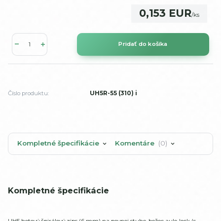
0,153 EUR
/
ks
Pridať do košíka
Číslo produktu:
UH5R-55 (310) i
Kompletné špecifikácie
Komentáre
0
Kompletné špecifikácie
UH5 hotový špirálový zips (6 mm) na pevnej stuhe, bežec aulo-lock (s