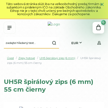
Táto webová stránka slúži iba na veľkoobchodný predaj firmám a
subjektom s prideleným IČO na základe Obchodného zákonníka.
Eshop nie je v tejto chvíli určený pre bežných spotrebiteľov a
koncových zákazníkov. Ďakujeme za pochopenie.
0
EUR
Úvod
Zipsy hotové
UH5 špirálový zips (6 mm)
UH5R špirálový
zips (6 mm) 55 cm čierny
UH5R špirálový zips (6 mm)
55 cm čierny