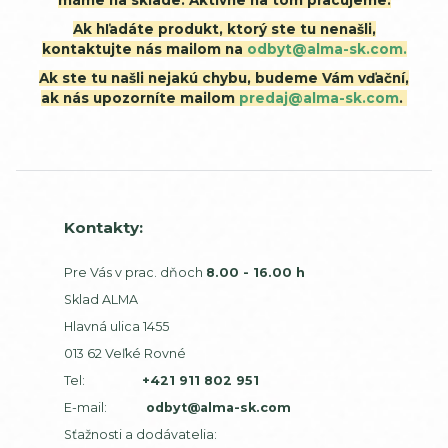
máme na sklade. Aktívne na tom pracujeme.
Ak hľadáte produkt, ktorý ste tu nenašli,
kontaktujte nás mailom na
odbyt@alma-sk.com.
Ak ste tu našli nejakú chybu, budeme Vám vďační,
ak nás upozorníte mailom
predaj@alma-sk.com
.
Kontakty:
Pre Vás v prac. dňoch
8.00 - 16.00 h
Sklad ALMA
Hlavná ulica 1455
013 62 Veľké Rovné
Tel:
+421 911 802 951
E-mail:
odbyt@alma-sk.com
Sťažnosti a dodávatelia: