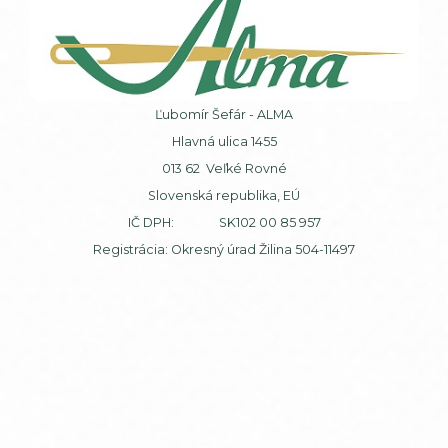
Ľubomír Šefár - ALMA
Hlavná ulica 1455
013 62 Veľké Rovné
Slovenská republika, EÚ
IČ DPH: SK102 00 85 957
Registrácia: Okresný úrad Žilina 504-11497