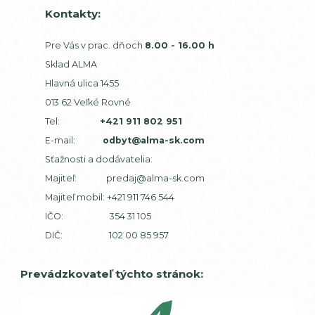
Kontakty:
Pre Vás v prac. dňoch
8.00 - 16.00 h
Sklad ALMA
Hlavná ulica 1455
013 62 Veľké Rovné
Tel:
+421 911 802 951
E-mail:
odbyt@alma-sk.com
Sťažnosti a dodávatelia:
Majiteľ:
predaj@alma-sk.com
Majiteľ mobil:
+421 911 746 544
IČO: 354 31 105
DIČ: 102 00 85 957
Prevádzkovateľ týchto stránok: