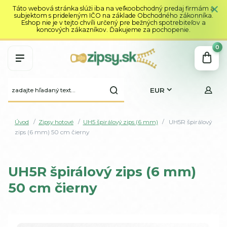
Táto webová stránka slúži iba na veľkoobchodný predaj firmám a
subjektom s prideleným IČO na základe Obchodného zákonníka.
Eshop nie je v tejto chvíli určený pre bežných spotrebiteľov a
koncových zákazníkov. Ďakujeme za pochopenie.
0
EUR
Úvod
Zipsy hotové
UH5 špirálový zips (6 mm)
UH5R špirálový
zips (6 mm) 50 cm čierny
UH5R špirálový zips (6 mm)
50 cm čierny