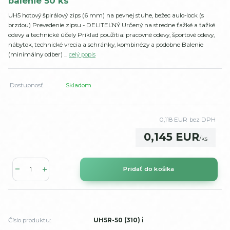
balenie 50 ks
UH5 hotový špirálový zips (6 mm) na pevnej stuhe, bežec aulo-lock (s
brzdou) Prevedenie zipsu - DELITEĽNÝ Určený na stredne ťažké a ťažké
odevy a technické účely Príklad použitia: pracovné odevy, športové odevy,
nábytok, technické vrecia a schránky, kombinézy a podobne Balenie
(minimálny odber) ...
celý popis
Dostupnosť
Skladom
0,118 EUR
bez DPH
0,145 EUR
/
ks
Pridať do košíka
Číslo produktu:
UH5R-50 (310) i