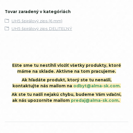
Tovar zaradený v kategóriách
UH5 špirálový zips (6 mm)
UH5 špirálový zips DELITEĽNÝ
Ešte sme tu nestihli vložiť všetky produkty, ktoré
máme na sklade. Aktívne na tom pracujeme.
Ak hľadáte produkt, ktorý ste tu nenašli,
kontaktujte nás mailom na
odbyt@alma-sk.com.
Ak ste tu našli nejakú chybu, budeme Vám vďační,
ak nás upozorníte mailom
predaj@alma-sk.com
.