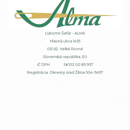
Ľubomír Šefár - ALMA
Hlavná ulica 1455
013 62 Veľké Rovné
Slovenská republika, EÚ
IČ DPH: SK102 00 85 957
Registrácia: Okresný úrad Žilina 504-11497