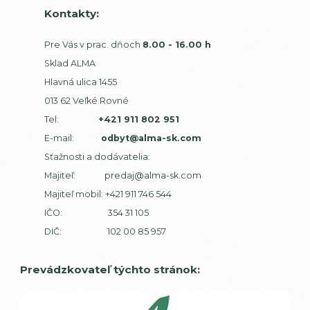
Kontakty:
Pre Vás v prac. dňoch
8.00 - 16.00 h
Sklad ALMA
Hlavná ulica 1455
013 62 Veľké Rovné
Tel:
+421 911 802 951
E-mail:
odbyt@alma-sk.com
Sťažnosti a dodávatelia:
Majiteľ:
predaj@alma-sk.com
Majiteľ mobil:
+421 911 746 544
IČO: 354 31 105
DIČ: 102 00 85 957
Prevádzkovateľ týchto stránok: