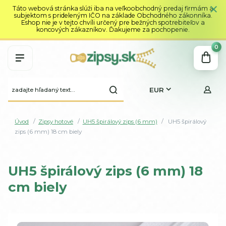
Táto webová stránka slúži iba na veľkoobchodný predaj firmám a
subjektom s prideleným IČO na základe Obchodného zákonníka.
Eshop nie je v tejto chvíli určený pre bežných spotrebiteľov a
koncových zákazníkov. Ďakujeme za pochopenie.
0
EUR
Úvod
Zipsy hotové
UH5 špirálový zips (6 mm)
UH5 špirálový
zips (6 mm) 18 cm biely
UH5 špirálový zips (6 mm) 18
cm biely