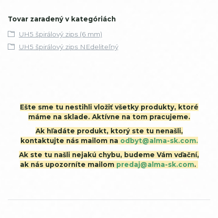
Tovar zaradený v kategóriách
UH5 špirálový zips (6 mm)
UH5 špirálový zips NEdeliteľný
Ešte sme tu nestihli vložiť všetky produkty, ktoré
máme na sklade. Aktívne na tom pracujeme.
Ak hľadáte produkt, ktorý ste tu nenašli,
kontaktujte nás mailom na
odbyt@alma-sk.com.
Ak ste tu našli nejakú chybu, budeme Vám vďační,
ak nás upozorníte mailom
predaj@alma-sk.com
.