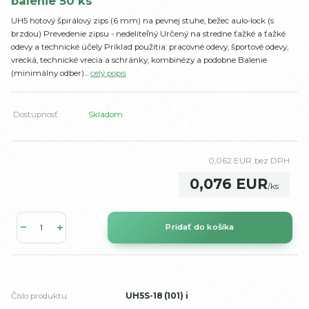
balenie 50 ks
UH5 hotový špirálový zips (6 mm) na pevnej stuhe, bežec aulo-lock (s
brzdou) Prevedenie zipsu - nedeliteľný Určený na stredne ťažké a ťažké
odevy a technické účely Príklad použitia: pracovné odevy, športové odevy,
vrecká, technické vrecia a schránky, kombinézy a podobne Balenie
(minimálny odber)...
celý popis
Dostupnosť
Skladom
0,062 EUR
bez DPH
0,076 EUR
/
ks
Pridať do košíka
Číslo produktu:
UH5S-18 (101) i