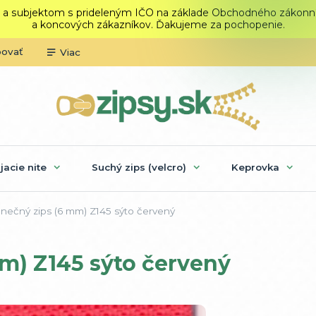
 a subjektom s prideleným IČO na základe Obchodného zákonníka.
a koncových zákazníkov. Ďakujeme za pochopenie.
povať
Viac
ijacie nite
Suchý zips (velcro)
Keprovka
ečný zips (6 mm) Z145 sýto červený
m) Z145 sýto červený