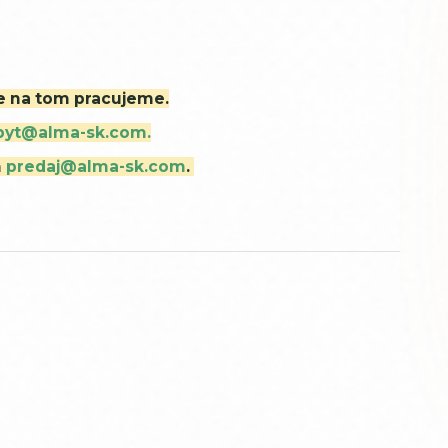
ne na tom pracujeme.
byt@alma-sk.com.
m
predaj@alma-sk.com
.