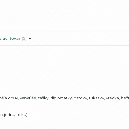
siaci tovar
5
chšia obuv, vankúše, tašky, diplomatky, batoky, ruksaky, vrecká, be
o jednu rolku)