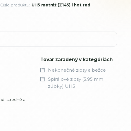
Číslo produktu:
UH5 metráž (Z145) i hot red
Tovar zaradený v kategóriách
Nekonečné zipsy a bežce
Špirálové zipsy (5,95 mm
zúbky) UH5
žné, stredné a