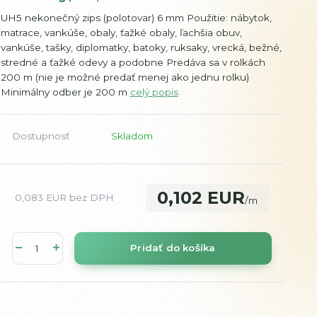
UH5 nekonečný zips (polotovar) 6 mm Použitie: nábytok,
matrace, vankúše, obaly, ťažké obaly, ľachšia obuv,
vankúše, tašky, diplomatky, batoky, ruksaky, vrecká, bežné,
stredné a ťažké odevy a podobne Predáva sa v rolkách
200 m (nie je možné predať menej ako jednu rolku)
Minimálny odber je 200 m
celý popis
Dostupnosť
Skladom
0,102 EUR
0,083 EUR
bez DPH
/
m
Pridať do košíka