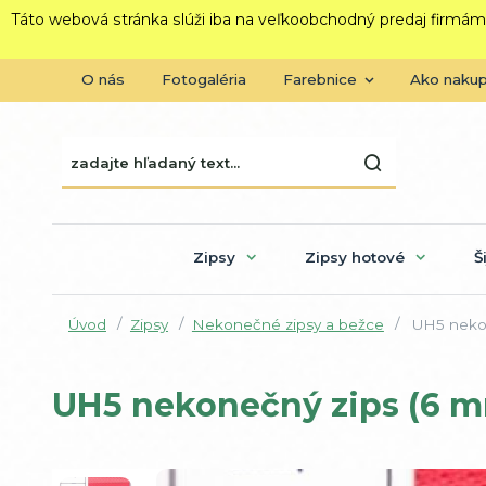
Táto webová stránka slúži iba na veľkoobchodný predaj firmám
O nás
Fotogaléria
Farebnice
Ako naku
Zipsy
Zipsy hotové
Š
Úvod
Zipsy
Nekonečné zipsy a bežce
UH5 nekon
UH5 nekonečný zips (6 m