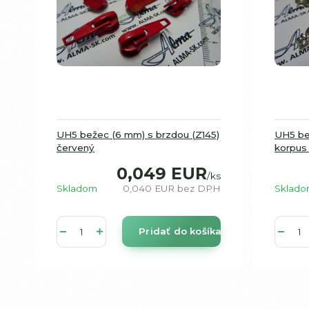
UH5 bežec (6 mm) s brzdou (Z145)
UH5 be
červený
korpus 
0,049 EUR
/
ks
Skladom
0,040 EUR
bez DPH
Sklad
Pridať do košíka