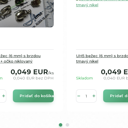
žec (6 mm) s brzdou
UH5 bežec (6 mm) s brzd
+ očko niklovaný
tmavý nikel
0,049 EUR
0,049 
/
ks
om
0,040 EUR
bez DPH
Skladom
0,040 EUR
Pridať do košíka
Pridať d