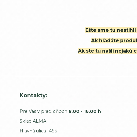
Ešte sme tu nestihl
Ak hľadáte produk
Ak ste tu našli nejak
Kontakty:
Pre Vás v prac. dňoch
8.00 - 16.00 h
Sklad ALMA
Hlavná ulica 1455