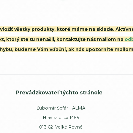
i vložiť všetky produkty, ktoré máme na sklade. Aktív
t, ktorý ste tu nenašli, kontaktujte nás mailom na
od
ú chybu, budeme Vám vďační, ak nás upozorníte mailo
Prevádzkovateľ týchto stránok:
Ľubomír Šefár - ALMA
Hlavná ulica 1455
013 62 Veľké Rovné