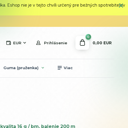
 Eshop nie je v tejto chvíli určený pre bežných spotrebiteľov
0
0,00 EUR
EUR
Prihlásenie
Guma (pruženka)
Viac
kvalita 16 g / bm, balenie 200 m