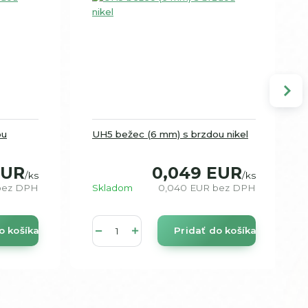
ou
UH5 bežec (6 mm) s brzdou nikel
EUR
0,049 EUR
/
ks
/
ks
bez DPH
Skladom
0,040 EUR
bez DPH
o košíka
Pridať do košíka