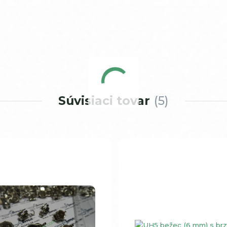
Súvisiaci tovar
5