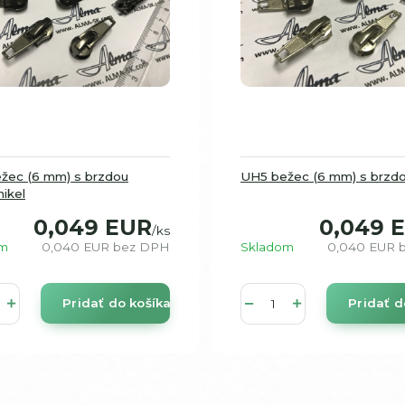
žec (6 mm) s brzdou
UH5 bežec (6 mm) s brzdo
ikel
0,049 EUR
0,049 
/
ks
om
0,040 EUR
bez DPH
Skladom
0,040 EUR
Pridať do košíka
Pridať d