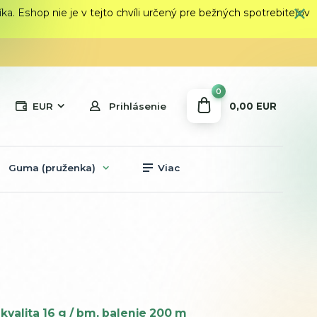
 Eshop nie je v tejto chvíli určený pre bežných spotrebiteľov
0
0,00 EUR
EUR
Prihlásenie
Guma (pruženka)
Viac
kvalita 16 g / bm, balenie 200 m