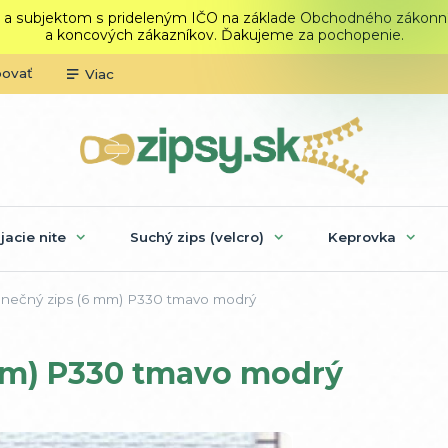
 a subjektom s prideleným IČO na základe Obchodného zákonníka.
a koncových zákazníkov. Ďakujeme za pochopenie.
povať
Viac
ijacie nite
Suchý zips (velcro)
Keprovka
ečný zips (6 mm) P330 tmavo modrý
mm) P330 tmavo modrý