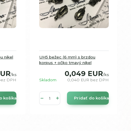
u nikel
UH5 bežec (6 mm) s brzdou
korpus + očko tmavý nikel
EUR
0,049 EUR
/
ks
/
ks
bez DPH
Skladom
0,040 EUR
bez DPH
o košíka
Pridať do košíka