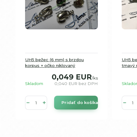
UH5 bežec (6 mm) s brzdou
UH5 be
korpus + očko niklovaný
tmavý n
0,049 EUR
/
ks
Skladom
0,040 EUR
bez DPH
Sklad
Pridať do košíka