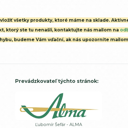
i vložiť všetky produkty, ktoré máme na sklade. Aktív
t, ktorý ste tu nenašli, kontaktujte nás mailom na
od
ú chybu, budeme Vám vďační, ak nás upozorníte mailo
Prevádzkovateľ týchto stránok:
Ľubomír Šefár - ALMA