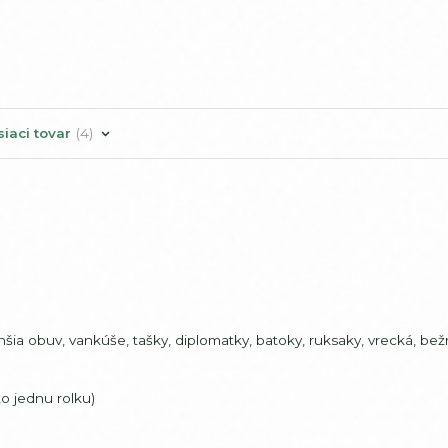
siaci tovar
4
chšia obuv, vankúše, tašky, diplomatky, batoky, ruksaky, vrecká, be
o jednu rolku)