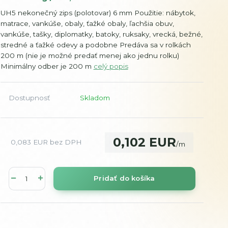
UH5 nekonečný zips (polotovar) 6 mm Použitie: nábytok,
matrace, vankúše, obaly, ťažké obaly, ľachšia obuv,
vankúše, tašky, diplomatky, batoky, ruksaky, vrecká, bežné,
stredné a ťažké odevy a podobne Predáva sa v rolkách
200 m (nie je možné predať menej ako jednu rolku)
Minimálny odber je 200 m
celý popis
Dostupnosť
Skladom
0,102 EUR
0,083 EUR
bez DPH
/
m
Pridať do košíka