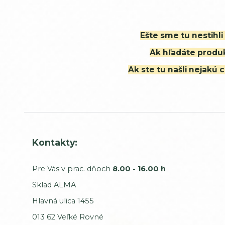
Ešte sme tu nestihl
Ak hľadáte produk
Ak ste tu našli nejak
Kontakty:
Pre Vás v prac. dňoch
8.00 - 16.00 h
Sklad ALMA
Hlavná ulica 1455
013 62 Veľké Rovné