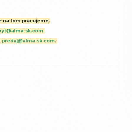
ne na tom pracujeme.
byt@alma-sk.com.
m
predaj@alma-sk.com
.