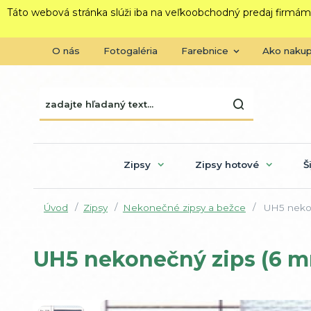
Táto webová stránka slúži iba na veľkoobchodný predaj firmám
O nás
Fotogaléria
Farebnice
Ako naku
Zipsy
Zipsy hotové
Š
Úvod
Zipsy
Nekonečné zipsy a bežce
UH5 nekon
UH5 nekonečný zips (6 