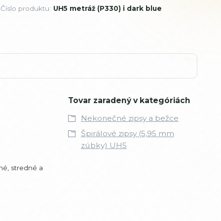
Číslo produktu:
UH5 metráž (P330) i dark blue
Tovar zaradený v kategóriách
Nekonečné zipsy a bežce
Špirálové zipsy (5,95 mm
zúbky) UH5
žné, stredné a