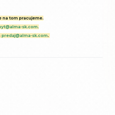
ne na tom pracujeme.
byt@alma-sk.com.
m
predaj@alma-sk.com
.