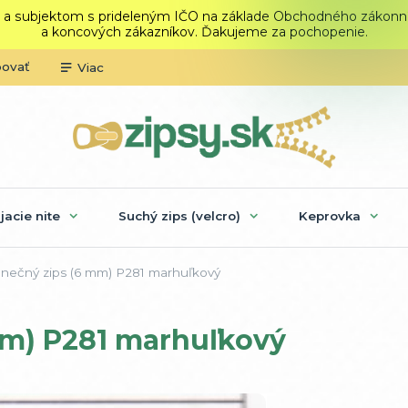
 a subjektom s prideleným IČO na základe Obchodného zákonníka.
a koncových zákazníkov. Ďakujeme za pochopenie.
povať
Viac
ijacie nite
Suchý zips (velcro)
Keprovka
ečný zips (6 mm) P281 marhuľkový
mm) P281 marhuľkový