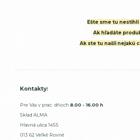
Ešte sme tu nestihl
Ak hľadáte produk
Ak ste tu našli nejak
Kontakty:
Pre Vás v prac. dňoch
8.00 - 16.00 h
Sklad ALMA
Hlavná ulica 1455
013 62 Veľké Rovné