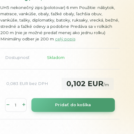
UH5 nekonečný zips (polotovar) 6 mm Použitie: nábytok,
matrace, vankúše, obaly, ťažké obaly, ľachšia obuv,
vankúše, tašky, diplomatky, batoky, ruksaky, vrecká, bežné,
stredné a ťažké odevy a podobne Predáva sa v rolkách
200 m (nie je možné predať menej ako jednu rolku)
Minimálny odber je 200 m
celý popis
Dostupnosť
Skladom
0,102 EUR
0,083 EUR
bez DPH
/
m
Pridať do košíka