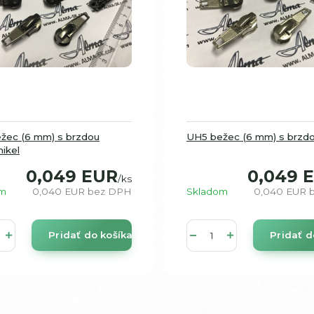
žec (6 mm) s brzdou
UH5 bežec (6 mm) s brzdo
ikel
0,049 EUR
0,049 
/
ks
om
0,040 EUR
bez DPH
Skladom
0,040 EUR
Pridať do košíka
Pridať d