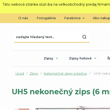
Táto webová stránka slúži iba na veľkoobchodný predaj firmám
O nás
Fotogaléria
Farebnice
Ako naku
Zipsy
Zipsy hotové
Š
Úvod
Zipsy
Nekonečné zipsy a bežce
UH5 nekon
UH5 nekonečný zips (6 