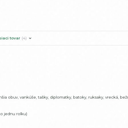
siaci tovar
4
chšia obuv, vankúše, tašky, diplomatky, batoky, ruksaky, vrecká, be
o jednu rolku)