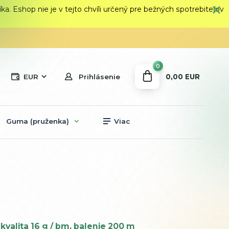
 Eshop nie je v tejto chvíli určený pre bežných spotrebiteľov
0
0,00 EUR
EUR
Prihlásenie
Guma (pruženka)
Viac
kvalita 16 g / bm, balenie 200 m