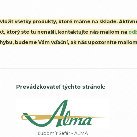
i vložiť všetky produkty, ktoré máme na sklade. Aktív
t, ktorý ste tu nenašli, kontaktujte nás mailom na
od
ú chybu, budeme Vám vďační, ak nás upozorníte mailo
Prevádzkovateľ týchto stránok:
Ľubomír Šefár - ALMA