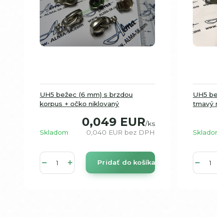
UH5 bežec (6 mm) s brzdou
UH5 be
korpus + očko niklovaný
tmavý n
0,049 EUR
/
ks
Skladom
0,040 EUR
bez DPH
Sklad
Pridať do košíka