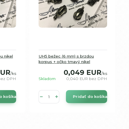
u nikel
UH5 bežec (6 mm) s brzdou
korpus + očko tmavý nikel
EUR
0,049 EUR
/
ks
/
ks
bez DPH
Skladom
0,040 EUR
bez DPH
o košíka
Pridať do košíka