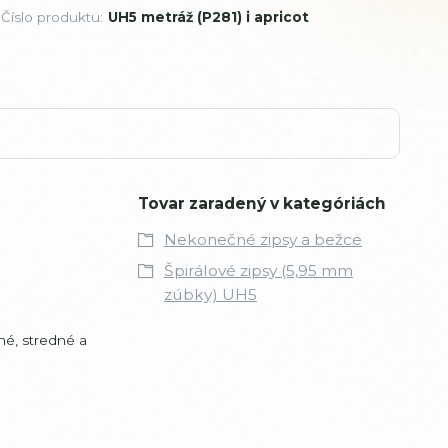
Číslo produktu:
UH5 metráž (P281) i apricot
Tovar zaradený v kategóriách
Nekonečné zipsy a bežce
Špirálové zipsy (5,95 mm
zúbky) UH5
žné, stredné a