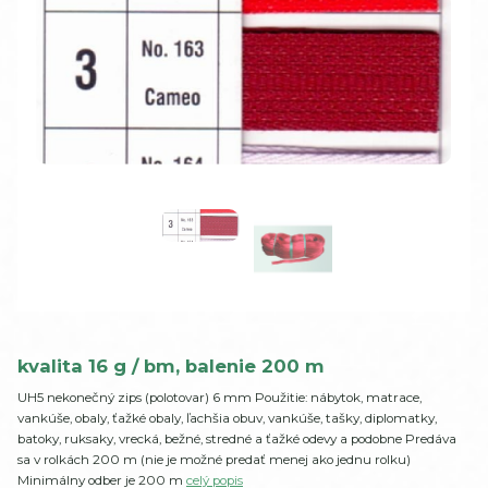
kvalita 16 g / bm, balenie 200 m
UH5 nekonečný zips (polotovar) 6 mm Použitie: nábytok, matrace,
vankúše, obaly, ťažké obaly, ľachšia obuv, vankúše, tašky, diplomatky,
batoky, ruksaky, vrecká, bežné, stredné a ťažké odevy a podobne Predáva
sa v rolkách 200 m (nie je možné predať menej ako jednu rolku)
Minimálny odber je 200 m
celý popis