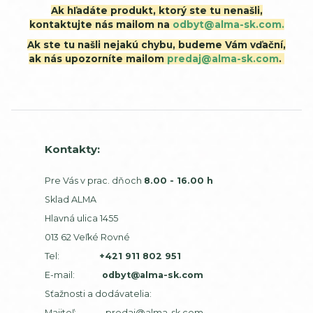
Ak hľadáte produkt, ktorý ste tu nenašli,
kontaktujte nás mailom na
odbyt@alma-sk.com.
Ak ste tu našli nejakú chybu, budeme Vám vďační,
ak nás upozorníte mailom
predaj@alma-sk.com
.
Kontakty:
Pre Vás v prac. dňoch
8.00 - 16.00 h
Sklad ALMA
Hlavná ulica 1455
013 62 Veľké Rovné
Tel:
+421 911 802 951
E-mail:
odbyt@alma-sk.com
Sťažnosti a dodávatelia:
Majiteľ:
predaj@alma-sk.com