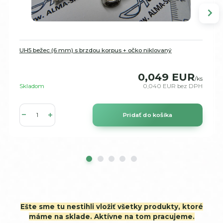
UH5 bežec (6 mm) s brzdou korpus + očko niklovaný
0,049 EUR
/
ks
Skladom
0,040 EUR
bez DPH
Pridať do košíka
Ešte sme tu nestihli vložiť všetky produkty, ktoré
máme na sklade. Aktívne na tom pracujeme.