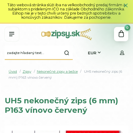
Táto webová stránka slúži iba na veľkoobchodný predaj firmám a
subjektom s prideleným IČO na základe Obchodného zákonníka.
Eshop nie je v tejto chvíli určený pre bežných spotrebiteľov a
koncových zákazníkov. Ďakujeme za pochopenie.
0
EUR
Úvod
Zipsy
Nekonečné zipsy a bežce
UH5 nekonečný zips (6
mm) P163 vínovo červený
UH5 nekonečný zips (6 mm)
P163 vínovo červený