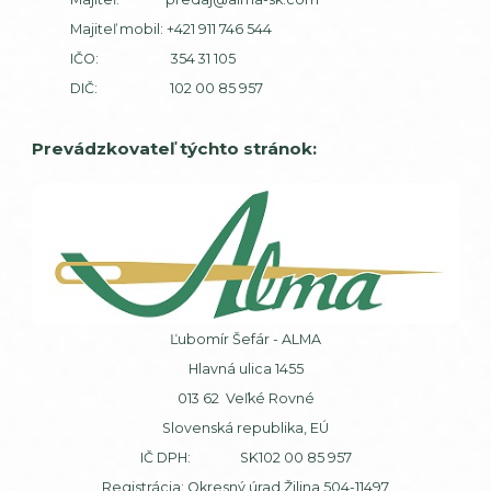
Majiteľ mobil:
+421 911 746 544
IČO: 354 31 105
DIČ: 102 00 85 957
Prevádzkovateľ týchto stránok:
Ľubomír Šefár - ALMA
Hlavná ulica 1455
013 62 Veľké Rovné
Slovenská republika, EÚ
IČ DPH: SK102 00 85 957
Registrácia: Okresný úrad Žilina 504-11497