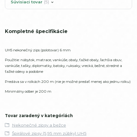
Súvisiaci tovar
5
Kompletné špecifikácie
UH5 nekonečný zips (polotovar) 6 mm
Použitie: nábytok, matrace, vankúše, obaly, ťažké obaly, ľachšia obuv,
vankúše, tašky, diplomatky, batoky, ruksaky, vrecká, bežné, stredné a
ťažké odevy a podobne
Predáva sa v rolkách 200 m (nie je možné predať menej ako jednu rolku)
Minimálny odber je 200 m
Tovar zaradený v kategóriách
Nekonečné zipsy a bežce
Špirálové zipsy (5,95 mm zúbky) UH5