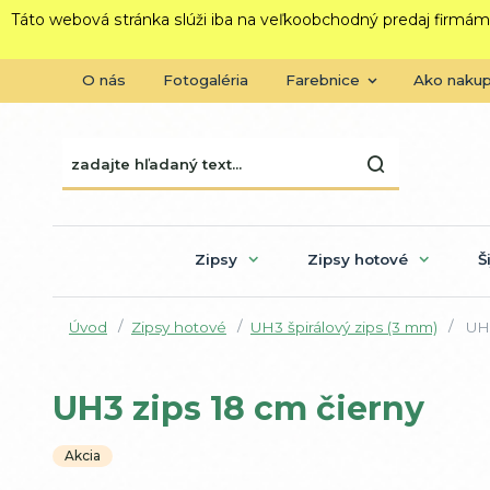
Táto webová stránka slúži iba na veľkoobchodný predaj firmám
O nás
Fotogaléria
Farebnice
Ako naku
Zipsy
Zipsy hotové
Š
Úvod
Zipsy hotové
UH3 špirálový zips (3 mm)
UH3
UH3 zips 18 cm čierny
Akcia