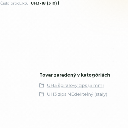
Číslo produktu:
UH3-18 (310) i
Tovar zaradený v kategóriách
UH3 špirálový zips (3 mm)
UH3 zips NEdeliteľný (stály)