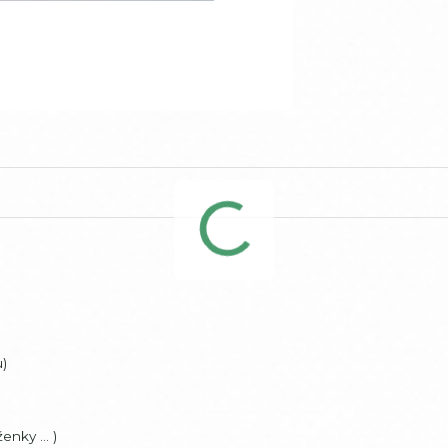
u)
nky ... )