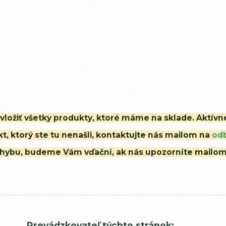
i vložiť všetky produkty, ktoré máme na sklade. Aktív
t, ktorý ste tu nenašli, kontaktujte nás mailom na
od
ú chybu, budeme Vám vďační, ak nás upozorníte mailo
Prevádzkovateľ týchto stránok: