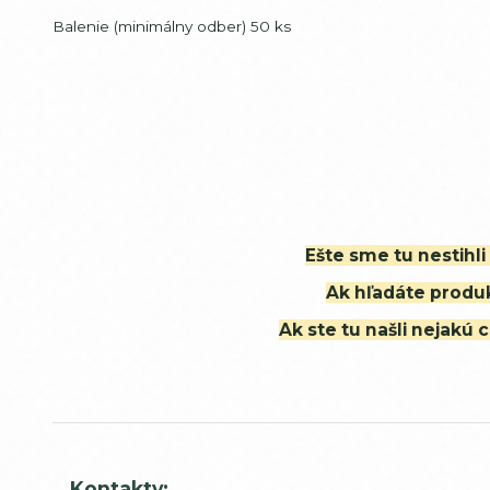
Balenie (minimálny odber) 50 ks
Ešte sme tu nestihl
Ak hľadáte produk
Ak ste tu našli nejak
Kontakty: