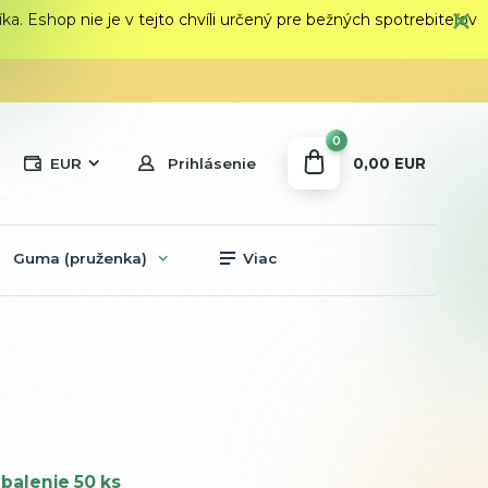
 Eshop nie je v tejto chvíli určený pre bežných spotrebiteľov
0
0,00 EUR
EUR
Prihlásenie
Guma (pruženka)
Viac
balenie 50 ks