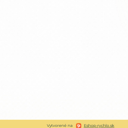
Vytvorené na
Eshop-rychlo.sk