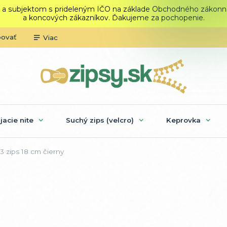
 a subjektom s prideleným IČO na základe Obchodného zákonníka.
a koncových zákazníkov. Ďakujeme za pochopenie.
povať
Viac
ijacie nite
Suchý zips (velcro)
Keprovka
 zips 18 cm čierny