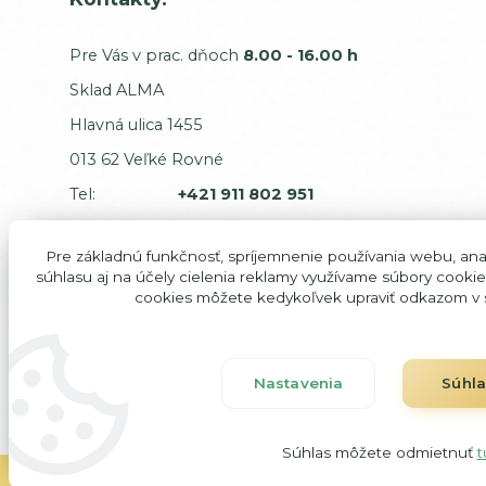
Pre Vás v prac. dňoch
8.00 - 16.00 h
Sklad ALMA
Hlavná ulica 1455
013 62 Veľké Rovné
Tel:
+421 911 802 951
E-mail:
odbyt@alma-sk.com
Pre základnú funkčnosť, spríjemnenie používania webu, anal
Sťažnosti a dodávatelia:
súhlasu aj na účely cielenia reklamy využívame súbory cookie
cookies môžete kedykoľvek upraviť odkazom v s
Majiteľ:
predaj@alma-sk.com
Majiteľ mobil:
+421 911 746 544
IČO: 354 31 105
Nastavenia
Súhl
DIČ: 102 00 85 957
Súhlas môžete odmietnuť
t
ALMA Veľké Rovné, všetky práva vyhradené