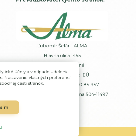
Ľubomír Šefár - ALMA
Hlavná ulica 1455
013 62 Veľké Rovné
ytické účely a v prípade udelenia
Slovenská republika, EÚ
s. Nastavenie vlastných preferencií
podnej časti stránok.
IČ DPH: SK102 00 85 957
Registrácia: Okresný úrad Žilina 504-11497
asím
u
.