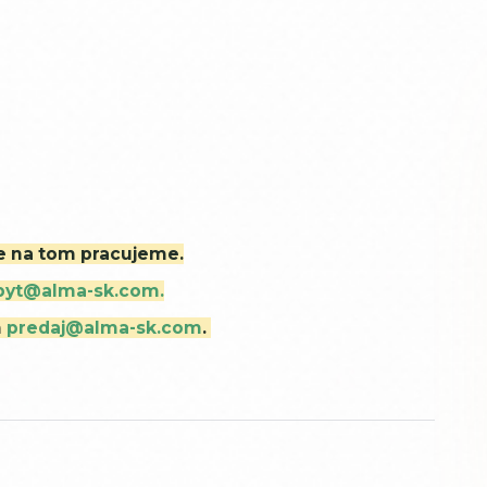
ne na tom pracujeme.
byt@alma-sk.com.
m
predaj@alma-sk.com
.