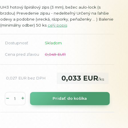
UH3 hotový špirálový zips (3 mm), bežec aulo-lock (s
brzdou) Prevedenie zipsu - nedeliteľný Určený na ľahšie
odevy a podobne (vrecká, rázporky, peňaženky ... ) Balenie
(minimálny odber) 50 ks
celý popis
Dostupnosť
Skladom
Cena pred zľavou
0,049 EUR
0,033 EUR
0,027 EUR
bez DPH
/
ks
Pridať do košíka