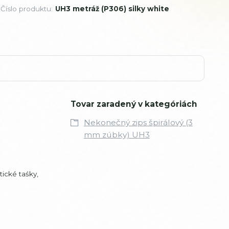
Číslo produktu:
UH3 metráž (P306) silky white
Tovar zaradený v kategóriách
Nekonečný zips špirálový (3
mm zúbky) UH3
tické taśky,