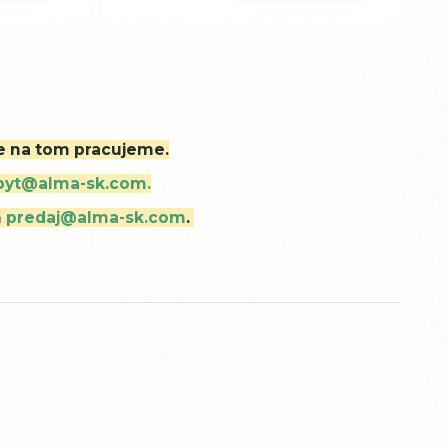
ne na tom pracujeme.
byt@alma-sk.com.
m
predaj@alma-sk.com
.