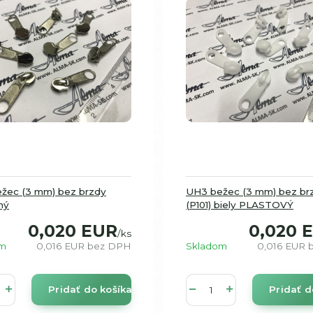
žec (3 mm) bez brzdy
UH3 bežec (3 mm) bez br
ný
(P101) biely PLASTOVÝ
0,020 EUR
0,020 
/
ks
om
0,016 EUR
bez DPH
Skladom
0,016 EUR
Pridať do košíka
Pridať d