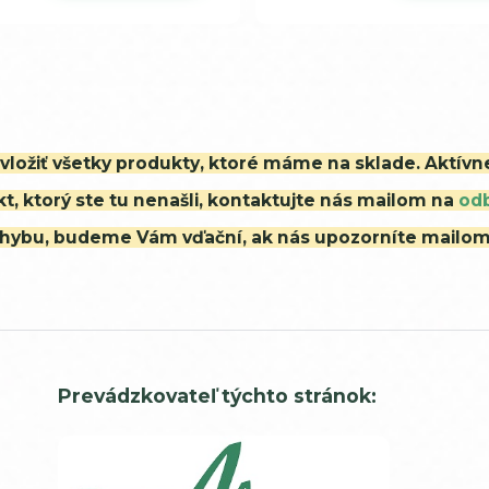
i vložiť všetky produkty, ktoré máme na sklade. Aktív
t, ktorý ste tu nenašli, kontaktujte nás mailom na
od
ú chybu, budeme Vám vďační, ak nás upozorníte mailo
Prevádzkovateľ týchto stránok: