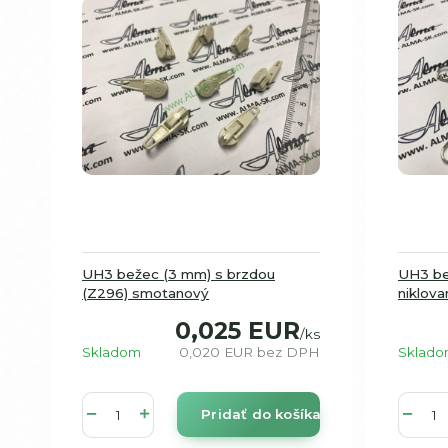
UH3 bežec (3 mm) s brzdou
UH3 be
(Z296) smotanový
niklova
0,025 EUR
/
ks
Skladom
0,020 EUR
bez DPH
Sklad
Pridať do košíka