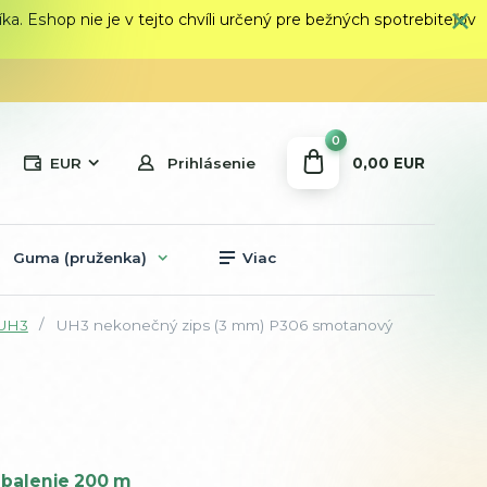
 Eshop nie je v tejto chvíli určený pre bežných spotrebiteľov
0
0,00 EUR
EUR
Prihlásenie
Guma (pruženka)
Viac
 UH3
UH3 nekonečný zips (3 mm) P306 smotanový
balenie 200 m