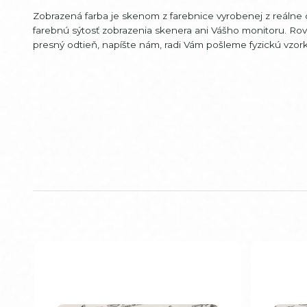
Zobrazená farba je skenom z farebnice vyrobenej z reálne
farebnú sýtosť zobrazenia skenera ani Vášho monitoru. Ro
presný odtieň, napíšte nám, radi Vám pošleme fyzickú vzorku