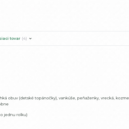
siaci tovar
4
 ľachká obuv (detské topánočky), vankúše, peňaženky, vrecká, kozme
dobne
o jednu rolku)