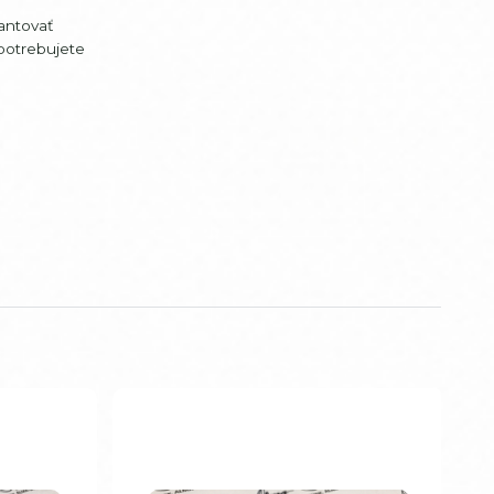
antovať
potrebujete