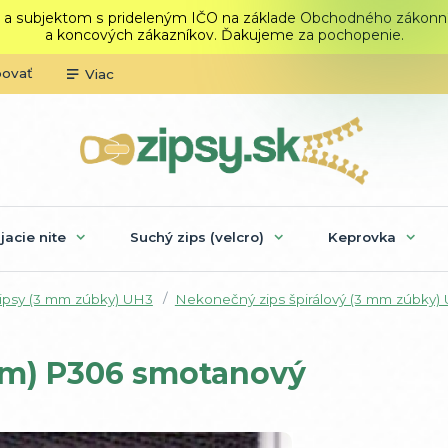
 a subjektom s prideleným IČO na základe Obchodného zákonníka.
a koncových zákazníkov. Ďakujeme za pochopenie.
povať
Viac
ijacie nite
Suchý zips (velcro)
Keprovka
zipsy (3 mm zúbky) UH3
Nekonečný zips špirálový (3 mm zúbky)
mm) P306 smotanový