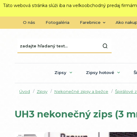
Táto webová stránka slúži iba na veľkoobchodný predaj firmám
O nás
Fotogaléria
Farebnice
Ako naku
Zipsy
Zipsy hotové
Š
Úvod
Zipsy
Nekonečné zipsy a bežce
Špirálové 
UH3 nekonečný zips (3 