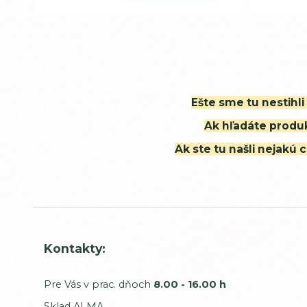
Ešte sme tu nestihl
Ak hľadáte produk
Ak ste tu našli nejak
Kontakty:
Pre Vás v prac. dňoch
8.00 - 16.00 h
Sklad ALMA