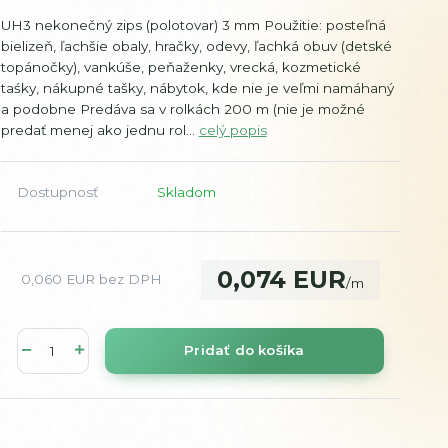
UH3 nekonečný zips (polotovar) 3 mm Použitie: posteľná
bielizeň, ľachšie obaly, hračky, odevy, ľachká obuv (detské
topánočky), vankúše, peňaženky, vrecká, kozmetické
taśky, nákupné tašky, nábytok, kde nie je veľmi namáhaný
a podobne Predáva sa v rolkách 200 m (nie je možné
predať menej ako jednu rol...
celý popis
Dostupnosť
Skladom
0,074 EUR
0,060 EUR
bez DPH
/
m
Pridať do košíka