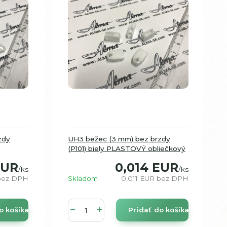
zdy
UH3 bežec (3 mm) bez brzdy
(P101) biely PLASTOVÝ obliečkový
EUR
0,014 EUR
/
ks
/
ks
bez DPH
Skladom
0,011 EUR
bez DPH
o košíka
Pridať do košíka