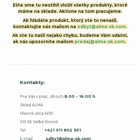
Ešte sme tu nestihli vložiť všetky produkty, ktoré
máme na sklade. Aktívne na tom pracujeme.
Ak hľadáte produkt, ktorý ste tu nenašli,
kontaktujte nás mailom na
odbyt@alma-sk.com.
Ak ste tu našli nejakú chybu, budeme Vám vďační,
ak nás upozorníte mailom
predaj@alma-sk.com
.
Kontakty:
Pre Vás v prac. dňoch
8.00 - 16.00 h
Sklad ALMA
Hlavná ulica 1455
013 62 Veľké Rovné
Tel:
+421 911 802 951
E-mail:
odbyt@alma-sk.com