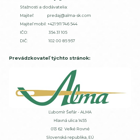
Sťažnosti a dodávatelia:
Majiteľ:
predaj@alma-sk.com
Majiteľ mobil:
+421 911 746 544
IČO: 354 31 105
DIČ: 102 00 85 957
Prevádzkovateľ týchto stránok:
Ľubomír Šefár - ALMA
Hlavná ulica 1455
013 62 Veľké Rovné
Slovenská republika, EÚ