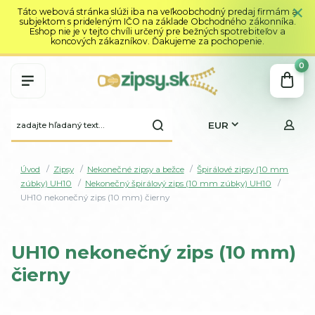
Táto webová stránka slúži iba na veľkoobchodný predaj firmám a
subjektom s prideleným IČO na základe Obchodného zákonníka.
Eshop nie je v tejto chvíli určený pre bežných spotrebiteľov a
koncových zákazníkov. Ďakujeme za pochopenie.
0
EUR
Úvod
Zipsy
Nekonečné zipsy a bežce
Špirálové zipsy (10 mm
zúbky) UH10
Nekonečný špirálový zips (10 mm zúbky) UH10
UH10 nekonečný zips (10 mm) čierny
UH10 nekonečný zips (10 mm)
čierny