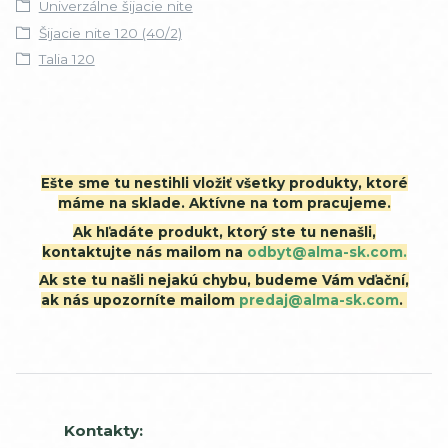
Univerzálne šijacie nite
Šijacie nite 120 (40/2)
Talia 120
Ešte sme tu nestihli vložiť všetky produkty, ktoré
máme na sklade. Aktívne na tom pracujeme.
Ak hľadáte produkt, ktorý ste tu nenašli,
kontaktujte nás mailom na
odbyt@alma-sk.com.
Ak ste tu našli nejakú chybu, budeme Vám vďační,
ak nás upozorníte mailom
predaj@alma-sk.com
.
Kontakty: