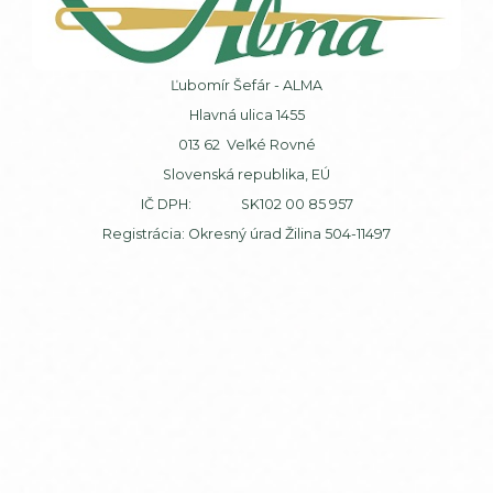
Ľubomír Šefár - ALMA
Hlavná ulica 1455
013 62 Veľké Rovné
Slovenská republika, EÚ
IČ DPH: SK102 00 85 957
Registrácia: Okresný úrad Žilina 504-11497