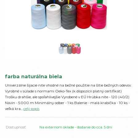
farba naturálna biela
Univerzálne šijacie nite vhodné na bežné použitie na šitie bežných odevov.
Vyrobné v súlade s normami Oeko-Tex (k dispozícii platný certifikát)
Trošku drahšie, ale spoľahlivejšie Vyrobené v EÚ Hrúbka nite - 120 (40/2)
Návin - 5.000 m Minimálny odber - 1 ks Balenie - malá krabička - 10 ks -
veľká kra...
celý popis
Dostupnosť
Na externom sklade - dodanie do cca. 5 dní