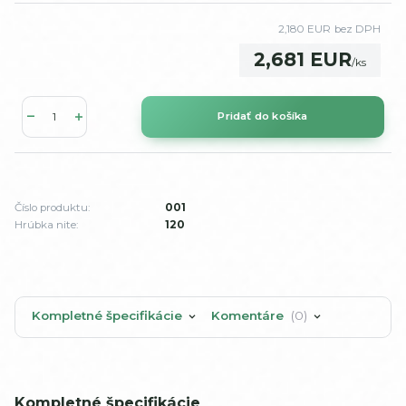
2,180 EUR
bez DPH
2,681 EUR
/
ks
Pridať do košíka
Číslo produktu:
001
Hrúbka nite:
120
Kompletné špecifikácie
Komentáre
0
Kompletné špecifikácie