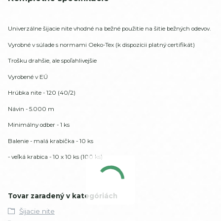
Univerzálne šijacie nite vhodné na bežné použitie na šitie bežných odevov.
Vyrobné v súlade s normami Oeko-Tex (k dispozícii platný certifikát)
Trošku drahšie, ale spoľahlivejšie
Vyrobené v EÚ
Hrúbka nite - 120 (40/2)
Návin - 5.000 m
Minimálny odber - 1 ks
Balenie - malá krabička - 10 ks
- veľká krabica - 10 x 10 ks (100 ks)
Tovar zaradený v kategóriách
Šijacie nite