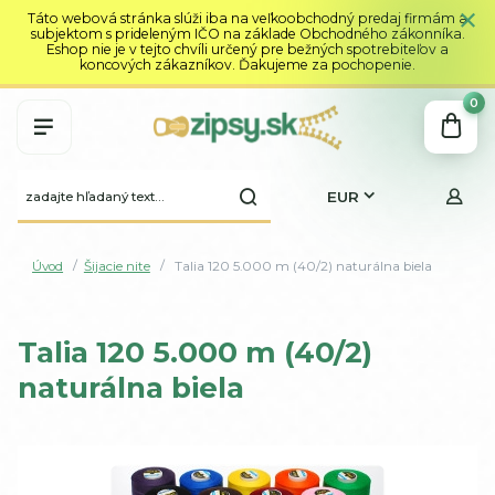
Táto webová stránka slúži iba na veľkoobchodný predaj firmám a
subjektom s prideleným IČO na základe Obchodného zákonníka.
Eshop nie je v tejto chvíli určený pre bežných spotrebiteľov a
koncových zákazníkov. Ďakujeme za pochopenie.
0
EUR
Úvod
Šijacie nite
Talia 120 5.000 m (40/2) naturálna biela
Talia 120 5.000 m (40/2)
naturálna biela