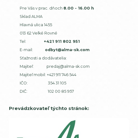
Pre Vás v prac. dňoch
8.00 - 16.00 h
Sklad ALMA
Hlavná ulica 1455
013 62 Veľké Rovné
Tel:
+421 911 802 951
E-mail:
odbyt@alma-sk.com
Sťažnosti a dodávatelia:
Majiteľ:
predaj@alma-sk.com
Majiteľ mobil:
+421 911 746 544
IČO: 354 31 105
DIČ: 102 00 85 957
Prevádzkovateľ týchto stránok: