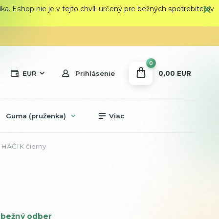
 Eshop nie je v tejto chvíli určený pre bežných spotrebiteľov
0
0,00 EUR
EUR
Prihlásenie
Guma (pruženka)
Viac
 HÁČIK čierny
bežný odber