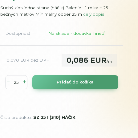
Suchý zips jedna strana (háčik) Balenie - 1 rolka = 25
bežných metrov Minimálny odber 25 m
celý popis
Dostupnosť
Na sklade - dodávka ihneď
0,086 EUR
0,070 EUR
bez DPH
/
m
Pridať do košíka
Číslo produktu:
SZ 25 I (310) HÁČIK