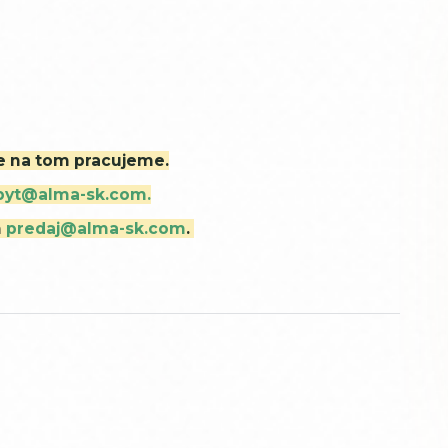
ne na tom pracujeme.
byt@alma-sk.com.
m
predaj@alma-sk.com
.