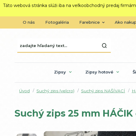
Táto webová stránka slúži iba na veľkoobchodný predaj firmám
O nás
Fotogaléria
Farebnice
Ako naku
Zipsy
Zipsy hotové
Š
Úvod
Suchý zips (velcro)
Suchý zips NAŠÍVACÍ
Há
Suchý zips 25 mm HÁČIK 