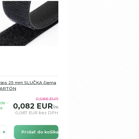
zips 25 mm SLUČKA čierna
KARTÓN
0,086 EUR
de -
0,082 EUR
/
m
a
0,067 EUR
bez DPH
Pridať do košíka