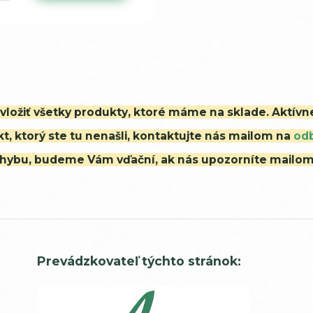
i vložiť všetky produkty, ktoré máme na sklade. Aktív
t, ktorý ste tu nenašli, kontaktujte nás mailom na
od
ú chybu, budeme Vám vďační, ak nás upozorníte mailo
Prevádzkovateľ týchto stránok: