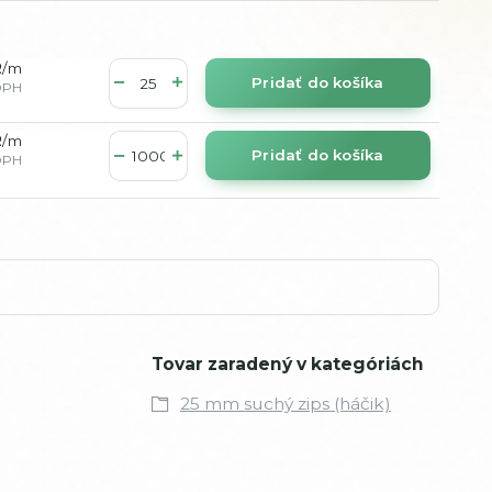
R
/
m
Pridať do košíka
DPH
R
/
m
Pridať do košíka
DPH
Tovar zaradený v kategóriách
25 mm suchý zips (háčik)