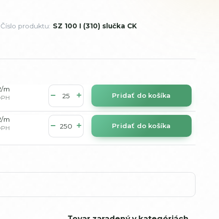
Číslo produktu:
SZ 100 I (310) slučka CK
R
/
m
Pridať do košíka
DPH
R
/
m
Pridať do košíka
DPH
Tovar zaradený v kategóriách