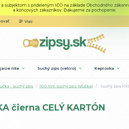
 a subjektom s prideleným IČO na základe Obchodného zákonníka.
a koncových zákazníkov. Ďakujeme za pochopenie.
povať
Viac
ijacie nite
Suchý zips (velcro)
Keprovka
učka - suchý zips
100 mm suchý zips (sľučka)
Suchý zips 1
KA čierna CELÝ KARTÓN