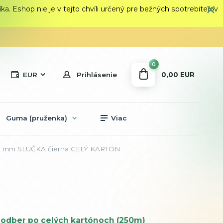
 Eshop nie je v tejto chvíli určený pre bežných spotrebiteľov
0
0,00 EUR
EUR
Prihlásenie
Guma (pruženka)
Viac
00 mm SLUČKA čierna CELÝ KARTÓN
odber po celých kartónoch (250m)