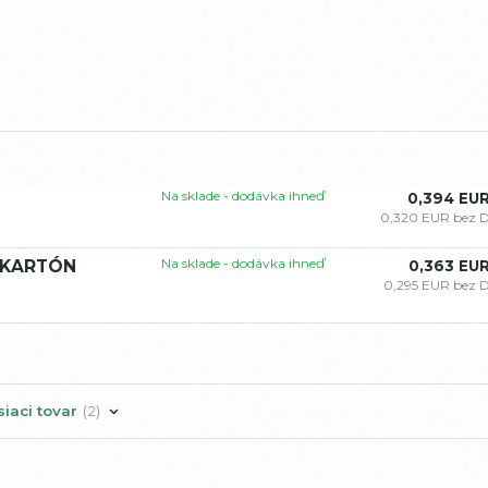
Na sklade - dodávka ihneď
0,394 EU
0,320 EUR
bez 
Na sklade - dodávka ihneď
Ý KARTÓN
0,363 EU
0,295 EUR
bez 
siaci tovar
2