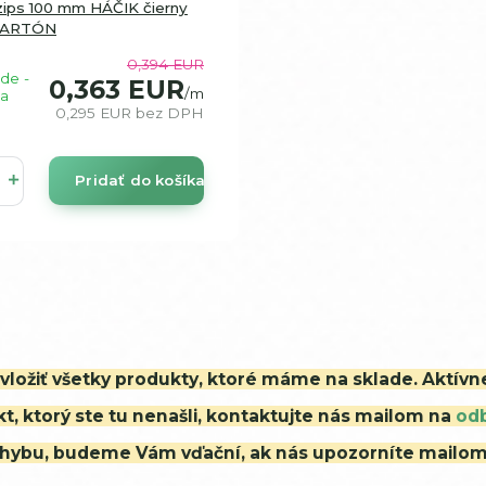
zips 100 mm HÁČIK čierny
KARTÓN
0,394 EUR
de -
0,363 EUR
/
m
a
0,295 EUR
bez DPH
Pridať do košíka
i vložiť všetky produkty, ktoré máme na sklade. Aktív
t, ktorý ste tu nenašli, kontaktujte nás mailom na
od
ú chybu, budeme Vám vďační, ak nás upozorníte mailo