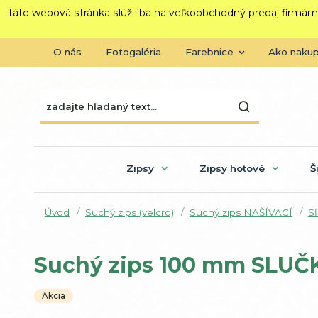
Táto webová stránka slúži iba na veľkoobchodný predaj firmám
O nás
Fotogaléria
Farebnice
Ako naku
Zipsy
Zipsy hotové
Š
Úvod
Suchý zips (velcro)
Suchý zips NAŠÍVACÍ
Sľ
Suchý zips 100 mm SLUČ
Akcia