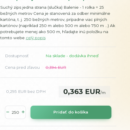
Suchý zips jedna strana (slučka) Balenie - 1 rolka = 25
bežných metrov Cena je stanovená za odber minimálne
kartóna, t. j. 250 bežných metrov, prípadne viac plných
kartónov (napríklad 250 m alebo 500 m alebo 750 m ...) Ak
potrebujete menej ako 500 m, hľadajte inú položku na
tomto webe
celý popis
Dostupnosť
Na sklade - dodávka ihneď
Cena pred zľavou
0,394 EUR
0,363 EUR
0,295 EUR
bez DPH
/
m
Pridať do košíka