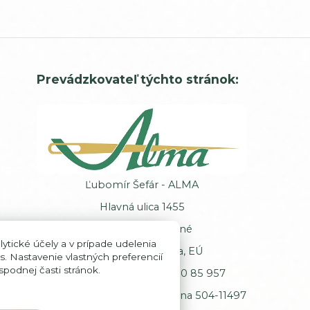
Prevádzkovateľ týchto stránok:
Ľubomír Šefár - ALMA
Hlavná ulica 1455
013 62 Veľké Rovné
ytické účely a v prípade udelenia
Slovenská republika, EÚ
s. Nastavenie vlastných preferencií
podnej časti stránok.
IČ DPH: SK102 00 85 957
Registrácia: Okresný úrad Žilina 504-11497