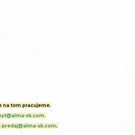
ne na tom pracujeme.
byt@alma-sk.com.
m
predaj@alma-sk.com
.