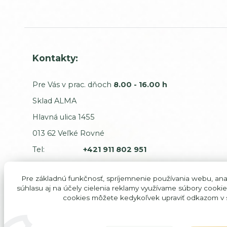
Kontakty:
Pre Vás v prac. dňoch
8.00 - 16.00 h
Sklad ALMA
Hlavná ulica 1455
013 62 Veľké Rovné
Tel:
+421 911 802 951
E-mail:
odbyt@alma-sk.com
Pre základnú funkčnosť, spríjemnenie používania webu, anal
Sťažnosti a dodávatelia:
súhlasu aj na účely cielenia reklamy využívame súbory cookie
cookies môžete kedykoľvek upraviť odkazom v s
Majiteľ:
predaj@alma-sk.com
Majiteľ mobil:
+421 911 746 544