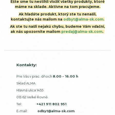
Ešte sme tu nestihli vložiť všetky produkty, ktoré
máme na sklade. Aktívne na tom pracujeme.
Ak hľadáte produkt, ktorý ste tu nenašli,
kontaktujte nás mailom na
odbyt@alma-sk.com.
Ak ste tu našli nejakú chybu, budeme Vám vďační,
ak nás upozorníte mailom
predaj@alma-sk.com
.
Kontakty:
Pre Vás v prac. dňoch
8.00 - 16.00 h
Sklad ALMA
Hlavná ulica 1455
013 62 Veľké Rovné
Tel:
+421 911 802 951
E-mail:
odbyt@alma-sk.com