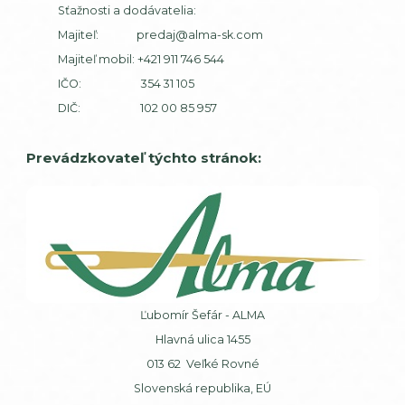
Sťažnosti a dodávatelia:
Majiteľ:
predaj@alma-sk.com
Majiteľ mobil:
+421 911 746 544
IČO: 354 31 105
DIČ: 102 00 85 957
Prevádzkovateľ týchto stránok:
Ľubomír Šefár - ALMA
Hlavná ulica 1455
013 62 Veľké Rovné
Slovenská republika, EÚ