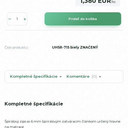
1,380 EUR
/
ks
Pridať do košíka
Číslo produktu:
UH5R-715 biely ZNAČENÝ
Kompletné špecifikácie
Komentáre
0
Kompletné špecifikácie
Špirálový zips so 6 mm šprirálovým zatváracím článkom určený hlavne
na matrace