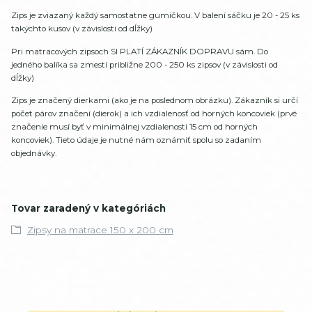
Zips je zviazaný každý samostatne gumičkou. V balení sáčku je 20 - 25 ks
takýchto kusov (v závislosti od dĺžky)
Pri matracových zipsoch SI PLATÍ ZÁKAZNÍK DOPRAVU sám. Do
jedného balíka sa zmestí približne 200 - 250 ks zipsov (v závislosti od
dĺžky)
Zips je značený dierkami (ako je na poslednom obrázku). Zákazník si určí
počet párov značení (dierok) a ich vzdialenosť od horných koncoviek (prvé
značenie musí byť v minimálnej vzdialenosti 15 cm od horných
koncoviek). Tieto údaje je nutné nám oznámiť spolu so zadaním
objednávky.
Tovar zaradený v kategóriách
Zipsy na matrace 150 x 200 cm