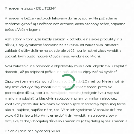
Prevedenie zipsu - DELITEĽNÝ
Prevedenie bežca - autolock lakovaný do farby stuhy. Na požiadanie
môžeme vyrobiť aj s bežcom bez aretácie, alebo ozdobný bežec, prípadne
bežec s Vašim logom.
Vzhľadom k tomu, že každý zákazník potrebuje na svoje produkty inú
dĺžku, zipsy vyrábame špeciálne za zákazku od zákazníka. Niektoré
základné dĺžky držíme na sklade, ale väčšinou je nutné zipsy vyrobiť a
počkať, kým budú hotové. Obyčajne sú vyrobné do 14 dní.
Noví zákazníci na potvrdenie objednávky musia celú objednávku zaplatiť
dopredu, až po pripísaní peňazí na náš účet sa zipsy začnú vyrábať.
Zipsy vyrábame v rôznych dĺžkach od 5 cm do 20 metrov. Nie je možné,
aby sme všetky dĺžky mohli zverejniť na tomto e-shope, preto ak
potrebujete dĺžku, ktorú tu nenájdete, neváhajte objednávku napísať
mailom a odoslať ju klasickým spôsobom priamo mailom alebo cez
kontaktný formulár. Rovnako ak potrebujete matracový zips v inej farbe
ako tu nájdete, napíšte nám, radi Vám ich vyrobíme. V ponuke držíme
okolo 40 farieb, z ktorým vieme do 14 dní vyrobiť matracové zipsy v
hocijakej farbe, v hocijakej dĺžke so značením (čítaj ďalej) aj bez značenia.
Balenie (minimálny odber) 50 ks