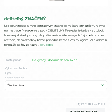
deliteľný ZNAČENÝ
Špirálový zips so 6 mm šprirálovým zatváracím článkom určený hlavne
na matrace Prevedenie zipsu - DELITEĽNÝ Prevedenie bežca - autolock
lakovaný do farby stuhy. Na požiadanie môžeme vyrobiť aj s bežcom bez
aretácie, alebo ozdobný bežec, prípadne bežec s Vašim logom. Vzhľadom k
tomu, že každý zákazní...
celý popis
Dostupnosť
Do výroby - dodanie do cca. 14 dní
Vyberte si farbu
zipsu
>>>>>>>>>>>
1,122 EUR
bez DPH