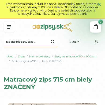
Táto webová stránka slúži iba na veľkoobchodný predaj firmám a
subjektom s prideleným IČO na základe Obchodného zákonníka.
Eshop nie je v tejto chvíli určený pre bežných spotrebiteľov a
koncových zákazníkov. Ďakujeme za pochopenie.
0
EUR
Úvod
Zipsy
Matracové zipsy
Zipsy na matrace 150 x 200 cm
Matracový zips 715 cm biely ZNAČENÝ
Matracový zips 715 cm biely
ZNAČENÝ