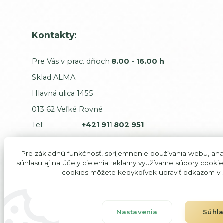
Kontakty:
Pre Vás v prac. dňoch
8.00 - 16.00 h
Sklad ALMA
Hlavná ulica 1455
013 62 Veľké Rovné
Tel:
+421 911 802 951
E-mail:
odbyt@alma-sk.com
Pre základnú funkčnosť, spríjemnenie používania webu, anal
Sťažnosti a dodávatelia:
súhlasu aj na účely cielenia reklamy využívame súbory cookie
cookies môžete kedykoľvek upraviť odkazom v s
Majiteľ:
predaj@alma-sk.com
Majiteľ mobil:
+421 911 746 544
IČO: 354 31 105
Nastavenia
Súhl
DIČ: 102 00 85 957