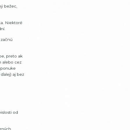
ný bežec,
a. Niektoré
ní.
y začnú
pe, preto ak
m alebo cez
V ponuke
ďalej) aj bez
slosti od
orných