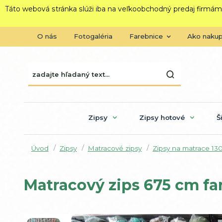
Táto webová stránka slúži iba na veľkoobchodný predaj firmám
O nás
Fotogaléria
Farebnice
Ako naku
Zipsy
Zipsy hotové
Š
Úvod
Zipsy
Matracové zipsy
Zipsy na matrace 13
Matracový zips 675 cm 