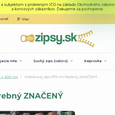
 a subjektom s prideleným IČO na základe Obchodného zákonníka.
a koncových zákazníkov. Ďakujeme za pochopenie.
povať
Viac
ijacie nite
Suchý zips (velcro)
Keprovka
0 x 200 cm
Matracový zips 675 cm farebný ZNAČENÝ
farebný ZNAČENÝ