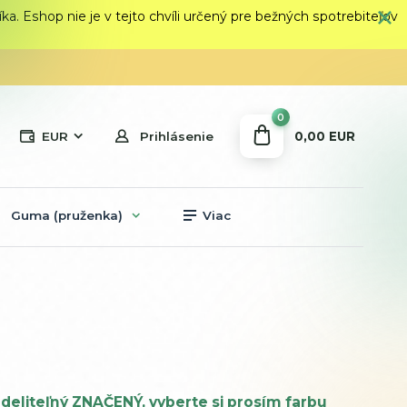
 Eshop nie je v tejto chvíli určený pre bežných spotrebiteľov
0
0,00 EUR
EUR
Prihlásenie
Guma (pruženka)
Viac
deliteľný ZNAČENÝ, vyberte si prosím farbu