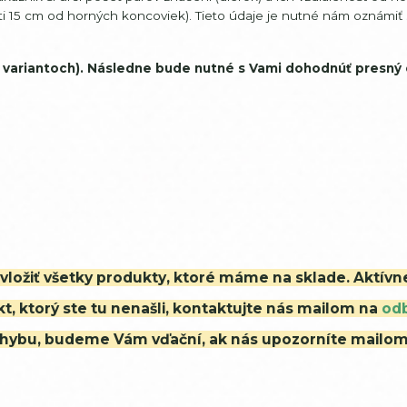
ti 15 cm od horných koncoviek). Tieto údaje je nutné nám oznámiť
vo variantoch). Následne bude nutné s Vami dohodnúť presný
i vložiť všetky produkty, ktoré máme na sklade. Aktív
t, ktorý ste tu nenašli, kontaktujte nás mailom na
od
ú chybu, budeme Vám vďační, ak nás upozorníte mailo