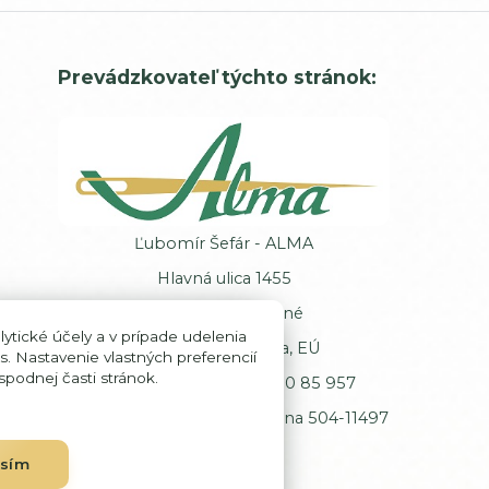
Prevádzkovateľ týchto stránok:
Ľubomír Šefár - ALMA
Hlavná ulica 1455
013 62 Veľké Rovné
ytické účely a v prípade udelenia
Slovenská republika, EÚ
s. Nastavenie vlastných preferencií
podnej časti stránok.
IČ DPH: SK102 00 85 957
Registrácia: Okresný úrad Žilina 504-11497
asím