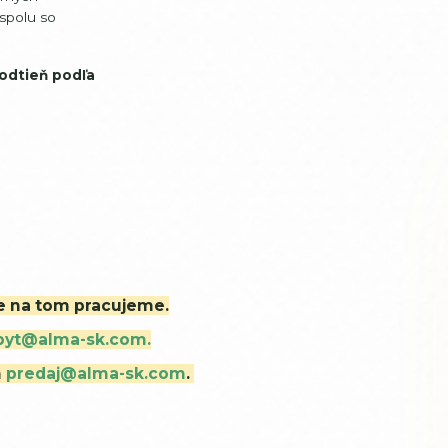
 spolu so
 odtieň podľa
ne na tom pracujeme.
byt@alma-sk.com.
m
predaj@alma-sk.com
.