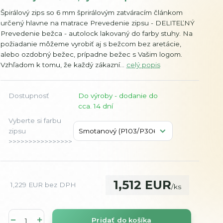
Špirálový zips so 6 mm šprirálovým zatváracím článkom
určený hlavne na matrace Prevedenie zipsu - DELITEĽNÝ
Prevedenie bežca - autolock lakovaný do farby stuhy. Na
požiadanie môžeme vyrobiť aj s bežcom bez aretácie,
alebo ozdobný bežec, prípadne bežec s Vašim logom.
Vzhľadom k tomu, že každý zákazní...
celý popis
Dostupnosť
Do výroby - dodanie do
cca. 14 dní
Vyberte si farbu
zipsu
>>>>>>>>>>>>>>>>
1,512 EUR
1,229 EUR
bez DPH
/
ks
Pridať do košíka