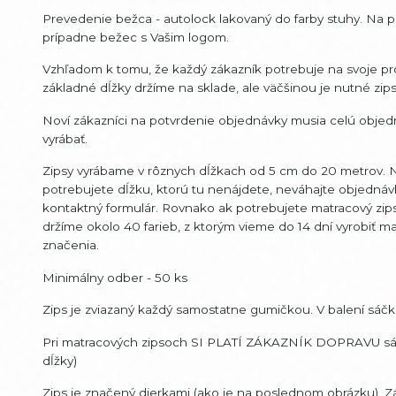
Prevedenie bežca - autolock lakovaný do farby stuhy. Na 
prípadne bežec s Vašim logom.
Vzhľadom k tomu, že každý zákazník potrebuje na svoje pro
základné dĺžky držíme na sklade, ale väčšinou je nutné zip
Noví zákazníci na potvrdenie objednávky musia celú objedn
vyrábať.
Zipsy vyrábame v rôznych dĺžkach od 5 cm do 20 metrov. Ni
potrebujete dĺžku, ktorú tu nenájdete, neváhajte objedná
kontaktný formulár. Rovnako ak potrebujete matracový zips 
držíme okolo 40 farieb, z ktorým vieme do 14 dní vyrobiť matr
značenia.
Minimálny odber - 50 ks
Zips je zviazaný každý samostatne gumičkou. V balení sáčku 
Pri matracových zipsoch SI PLATÍ ZÁKAZNÍK DOPRAVU sám. D
dĺžky)
Zips je značený dierkami (ako je na poslednom obrázku). Zá