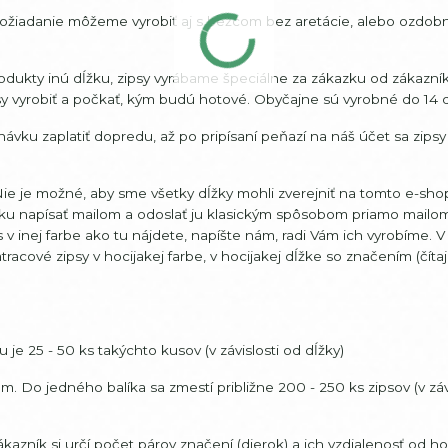
požiadanie môžeme vyrobiť aj s bežcom bez aretácie, alebo ozdob
dukty inú dĺžku, zipsy vyrábame špeciálne za zákazku od zákazník
sy vyrobiť a počkať, kým budú hotové. Obyčajne sú vyrobné do 14 d
ávku zaplatiť dopredu, až po pripísaní peňazí na náš účet sa zips
e je možné, aby sme všetky dĺžky mohli zverejniť na tomto e-sho
vku napísať mailom a odoslať ju klasickým spôsobom priamo mailo
v inej farbe ako tu nájdete, napíšte nám, radi Vám ich vyrobíme. 
acové zipsy v hocijakej farbe, v hocijakej dĺžke so značením (čítaj 
je 25 - 50 ks takýchto kusov (v závislosti od dĺžky)
o jedného balíka sa zmestí približne 200 - 250 ks zipsov (v závi
kazník si určí počet párov značení (dierok) a ich vzdialenosť od h