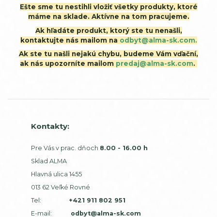
Ešte sme tu nestihli vložiť všetky produkty, ktoré
máme na sklade. Aktívne na tom pracujeme.
Ak hľadáte produkt, ktorý ste tu nenašli,
kontaktujte nás mailom na
odbyt@alma-sk.com.
Ak ste tu našli nejakú chybu, budeme Vám vďační,
ak nás upozorníte mailom
predaj@alma-sk.com
.
Kontakty:
Pre Vás v prac. dňoch
8.00 - 16.00 h
Sklad ALMA
Hlavná ulica 1455
013 62 Veľké Rovné
Tel:
+421 911 802 951
E-mail:
odbyt@alma-sk.com