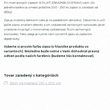
Pri matracových zipsoch SI PLATÍ ZÁKAZNÍK DOPRAVU sám. Do
jedného balíka sa zmestí približne 200 - 250 ks zipsov (v závislosti od
dĺžky)
Zips je značený dierkami (ako je na poslednom obrázku). Zákazník si určí
počet párov značení (dierok) a ich vzdialenosť od horných koncoviek (prvé
značenie musí byť v minimálnej vzdialenosti 15 cm od horných
koncoviek). Tieto údaje je nutné nám oznámiť spolu so zadaním
objednávky.
Vyberte si prosím farbu zipsu (v hlavičke produktu vo
variantoch). Následne bude nutné s Vami dohodnúť presný
odtieň podľa naších farebníc (budeme Vás kontaktovať).
Tovar zaradený v kategóriách
Zipsy na matrace 130 x 200 cm