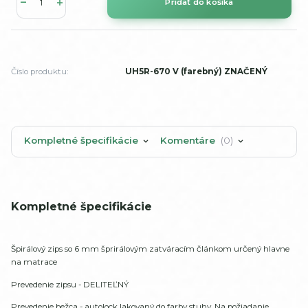
Pridať do košíka
Číslo produktu:
UH5R-670 V (farebný) ZNAČENÝ
Kompletné špecifikácie
Komentáre
0
Kompletné špecifikácie
Špirálový zips so 6 mm šprirálovým zatváracím článkom určený hlavne
na matrace
Prevedenie zipsu - DELITEĽNÝ
Prevedenie bežca - autolock lakovaný do farby stuhy. Na požiadanie