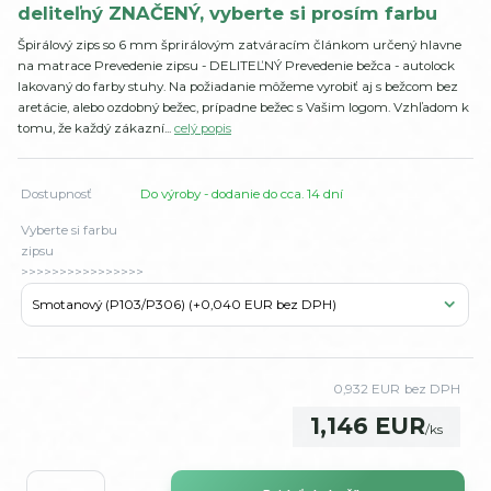
deliteľný ZNAČENÝ, vyberte si prosím farbu
Špirálový zips so 6 mm šprirálovým zatváracím článkom určený hlavne
na matrace Prevedenie zipsu - DELITEĽNÝ Prevedenie bežca - autolock
lakovaný do farby stuhy. Na požiadanie môžeme vyrobiť aj s bežcom bez
aretácie, alebo ozdobný bežec, prípadne bežec s Vašim logom. Vzhľadom k
tomu, že každý zákazní...
celý popis
Dostupnosť
Do výroby - dodanie do cca. 14 dní
Vyberte si farbu
zipsu
>>>>>>>>>>>>>>>>
0,932 EUR
bez DPH
1,146 EUR
/
ks