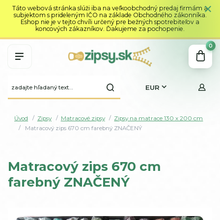
Táto webová stránka slúži iba na veľkoobchodný predaj firmám a
subjektom s prideleným IČO na základe Obchodného zákonníka.
Eshop nie je v tejto chvíli určený pre bežných spotrebiteľov a
koncových zákazníkov. Ďakujeme za pochopenie.
0
EUR
Úvod
Zipsy
Matracové zipsy
Zipsy na matrace 130 x 200 cm
Matracový zips 670 cm farebný ZNAČENÝ
Matracový zips 670 cm
farebný ZNAČENÝ