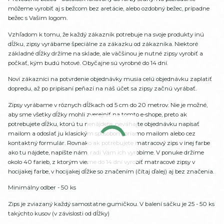
môžeme vyrobiť aj s bežcom bez aretácie, alebo ozdobný bežec, prípadne
bežec s Vašim logom.
Vzhľadom k tomu, že každý zákazník potrebuje na svoje produkty inú
dĺžku, zipsy vyrábame špeciálne za zákazku od zákazníka. Niektoré
základné dĺžky držíme na sklade, ale väčšinou je nutné zipsy vyrobiť a
počkať, kým budú hotové. Obyčajne sú vyrobné do 14 dní.
Noví zákazníci na potvrdenie objednávky musia celú objednávku zaplatiť
dopredu, až po pripísaní peňazí na náš účet sa zipsy začnú vyrábať.
Zipsy vyrábame v rôznych dĺžkach od 5 cm do 20 metrov. Nie je možné,
aby sme všetky dĺžky mohli zverejniť na tomto e-shope, preto ak
potrebujete dĺžku, ktorú tu nenájdete, neváhajte objednávku napísať
mailom a odoslať ju klasickým spôsobom priamo mailom alebo cez
kontaktný formulár. Rovnako ak potrebujete matracový zips v inej farbe
ako tu nájdete, napíšte nám, radi Vám ich vyrobíme. V ponuke držíme
okolo 40 farieb, z ktorým vieme do 14 dní vyrobiť matracové zipsy v
hocijakej farbe, v hocijakej dĺžke so značením (čítaj ďalej) aj bez značenia.
Minimálny odber - 50 ks
Zips je zviazaný každý samostatne gumičkou. V balení sáčku je 25 - 50 ks
takýchto kusov (v závislosti od dĺžky)