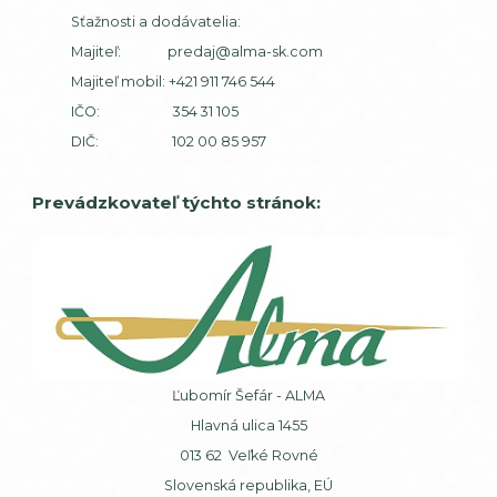
Sťažnosti a dodávatelia:
Majiteľ:
predaj@alma-sk.com
Majiteľ mobil:
+421 911 746 544
IČO: 354 31 105
DIČ: 102 00 85 957
Prevádzkovateľ týchto stránok:
Ľubomír Šefár - ALMA
Hlavná ulica 1455
013 62 Veľké Rovné
Slovenská republika, EÚ