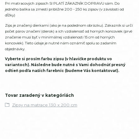
Pri matracových zipsoch SI PLATÍ ZÁKAZNÍK DOPRAVU sám. Do
jedného balíka sa zmestí približne 200 - 250 ks zipsov (v závislosti od
dĺžky)
Zips je značený dierkami (ako je na poslednom obrázku). Zákazník si určí
počet párov značení (dierok) a ich vzdialenosť od horných koncoviek (prvé
značenie musí byť v minimálnej vzdialenosti 15 cm od horných
koncoviek). Tieto údaje je nutné nám oznámiť spolu so zadaním
objednávky.
Vyberte si prosím farbu zipsu (v hlavičke produktu vo
variantoch). Následne bude nutné s Vami dohodnúť presný
odtieň podľa naších farebníc (budeme Vás kontaktovať).
Tovar zaradený v kategóriách
Zipsy na matrace 130 x 200 cm