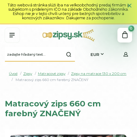
Táto webová stránka slúži iba na veľkoobchodný predaj firmám a
subjektom s prideleným IČO na základe Obchodného zákonníka.
Eshop nie je v tejto chvíli určený pre bežných spotrebiteľov a
koncových zákazníkov. Ďakujeme za pochopenie.
0
EUR
Úvod
Zipsy
Matracové zipsy
Zipsy na matrace 130 x 200 cm
Matracový zips 660 cm farebný ZNAČENÝ
Matracový zips 660 cm
farebný ZNAČENÝ