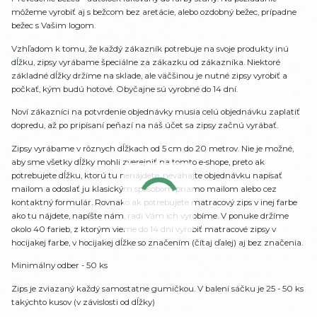
môžeme vyrobiť aj s bežcom bez aretácie, alebo ozdobný bežec, prípadne
bežec s Vašim logom.
Vzhľadom k tomu, že každý zákazník potrebuje na svoje produkty inú
dĺžku, zipsy vyrábame špeciálne za zákazku od zákazníka. Niektoré
základné dĺžky držíme na sklade, ale väčšinou je nutné zipsy vyrobiť a
počkať, kým budú hotové. Obyčajne sú vyrobné do 14 dní.
Noví zákazníci na potvrdenie objednávky musia celú objednávku zaplatiť
dopredu, až po pripísaní peňazí na náš účet sa zipsy začnú vyrábať.
Zipsy vyrábame v rôznych dĺžkach od 5 cm do 20 metrov. Nie je možné,
aby sme všetky dĺžky mohli zverejniť na tomto e-shope, preto ak
potrebujete dĺžku, ktorú tu nenájdete, neváhajte objednávku napísať
mailom a odoslať ju klasickým spôsobom priamo mailom alebo cez
kontaktný formulár. Rovnako ak potrebujete matracový zips v inej farbe
ako tu nájdete, napíšte nám, radi Vám ich vyrobíme. V ponuke držíme
okolo 40 farieb, z ktorým vieme do 14 dní vyrobiť matracové zipsy v
hocijakej farbe, v hocijakej dĺžke so značením (čítaj ďalej) aj bez značenia.
Minimálny odber - 50 ks
Zips je zviazaný každý samostatne gumičkou. V balení sáčku je 25 - 50 ks
takýchto kusov (v závislosti od dĺžky)