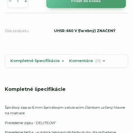
Pridať do košíka
Číslo produktu:
UH5R-660 V (farebný) ZNAČENÝ
Kompletné špecifikácie
Komentáre
0
Kompletné špecifikácie
Špirálový zips so 6 mm šprirálovým zatváracím článkom určený hlavne
na matrace
Prevedenie zipsu - DELITEĽNÝ
Prevedenie bežca - autolock lakovaný do farby stuhy. Na požiadanie