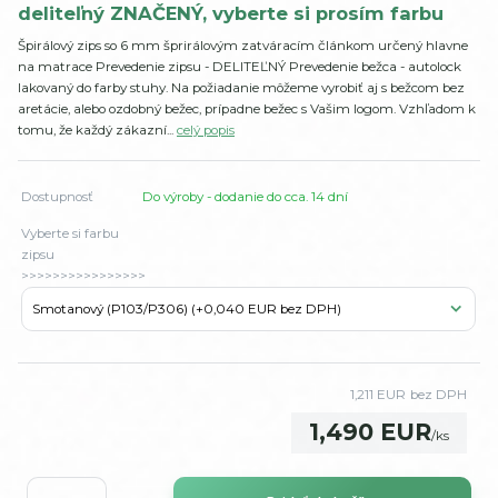
deliteľný ZNAČENÝ, vyberte si prosím farbu
Špirálový zips so 6 mm šprirálovým zatváracím článkom určený hlavne
na matrace Prevedenie zipsu - DELITEĽNÝ Prevedenie bežca - autolock
lakovaný do farby stuhy. Na požiadanie môžeme vyrobiť aj s bežcom bez
aretácie, alebo ozdobný bežec, prípadne bežec s Vašim logom. Vzhľadom k
tomu, že každý zákazní...
celý popis
Dostupnosť
Do výroby - dodanie do cca. 14 dní
Vyberte si farbu
zipsu
>>>>>>>>>>>>>>>>
1,211 EUR
bez DPH
1,490 EUR
/
ks