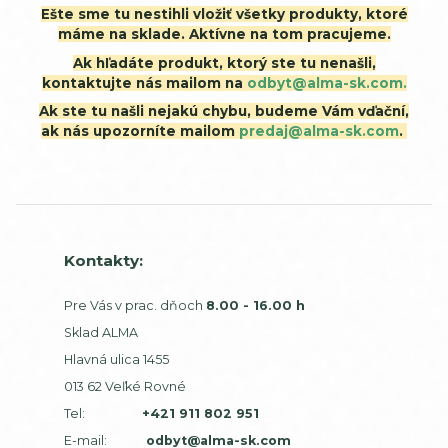
Ešte sme tu nestihli vložiť všetky produkty, ktoré
máme na sklade. Aktívne na tom pracujeme.
Ak hľadáte produkt, ktorý ste tu nenašli,
kontaktujte nás mailom na
odbyt@alma-sk.com.
Ak ste tu našli nejakú chybu, budeme Vám vďační,
ak nás upozorníte mailom
predaj@alma-sk.com
.
Kontakty:
Pre Vás v prac. dňoch
8.00 - 16.00 h
Sklad ALMA
Hlavná ulica 1455
013 62 Veľké Rovné
Tel:
+421 911 802 951
E-mail:
odbyt@alma-sk.com