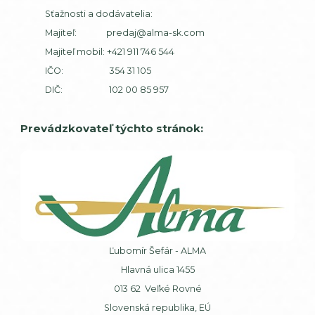
Sťažnosti a dodávatelia:
Majiteľ:
predaj@alma-sk.com
Majiteľ mobil:
+421 911 746 544
IČO: 354 31 105
DIČ: 102 00 85 957
Prevádzkovateľ týchto stránok:
Ľubomír Šefár - ALMA
Hlavná ulica 1455
013 62 Veľké Rovné
Slovenská republika, EÚ